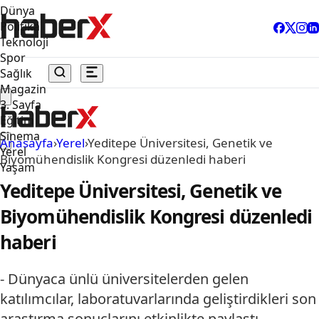
Dünya
Politika
Teknoloji
Spor
Sağlık
Magazin
3. Sayfa
Eğitim
Sinema
Anasayfa
›
Yerel
›
Yeditepe Üniversitesi, Genetik ve
Yerel
Biyomühendislik Kongresi düzenledi haberi
Yaşam
Yeditepe Üniversitesi, Genetik ve
Biyomühendislik Kongresi düzenledi
haberi
- Dünyaca ünlü üniversitelerden gelen
katılımcılar, laboratuvarlarında geliştirdikleri son
araştırma sonuçlarını etkinlikte paylaştı