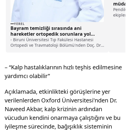
müdaha
Pendik't
ekipleri
Mahalles
YEREL
henüz b
Bayram temizliği sırasında ani
çıktı.İhb
hareketler ortopedik sorunlara yol
ekibi sev
açabiliyor haberi
- Biruni Üniversitesi Tıp Fakülesi Hastanesi
Ortopedi ve Travmatoloji Bölümü'nden Doç. Dr.
Demir:- "Vücuda bir anda aşırı yük bindirmek,
özellikle bel, diz, kalça ve omuz bölgelerinde
kas yırtıkları, zorlanmalar ya da sinir
– “Kalp hastalıklarının hızlı teşhis edilmesine
sıkışmalarına neden olabilir"
yardımcı olabilir”
Açıklamada, etkinlikteki görüşlerine yer
verilenlerden Oxford Üniversitesi'nden Dr.
Naveed Akbar, kalp krizinin ardından
vücudun kendini onarmaya çalıştığını ve bu
iyileşme sürecinde, bağışıklık sisteminin