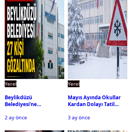
Yerel
Yerel
Beylikdüzü
Mayıs Ayında Okullar
Belediyesi’ne
Kardan Dolayı Tatil
Operasyon: 27 Kişi
Edildi
2 ay önce
3 ay önce
Gözaltına Alındı