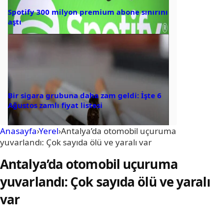
Spotify 300 milyon premium abone sınırını
aştı
Bir sigara grubuna daha zam geldi: İşte 6
Ağustos zamlı fiyat listesi
Anasayfa
›
Yerel
›
Antalya’da otomobil uçuruma
yuvarlandı: Çok sayıda ölü ve yaralı var
Antalya’da otomobil uçuruma
yuvarlandı: Çok sayıda ölü ve yaralı
var