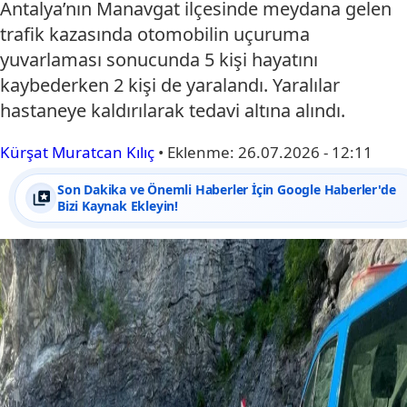
Antalya’nın Manavgat ilçesinde meydana gelen
trafik kazasında otomobilin uçuruma
yuvarlaması sonucunda 5 kişi hayatını
kaybederken 2 kişi de yaralandı. Yaralılar
hastaneye kaldırılarak tedavi altına alındı.
Kürşat Muratcan Kılıç
•
Eklenme:
26.07.2026 - 12:11
Son Dakika ve Önemli Haberler İçin Google Haberler'de
Bizi Kaynak Ekleyin!