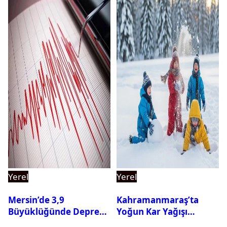
Yerel
Yerel
Mersin’de 3,9
Kahramanmaraş’ta
Büyüklüğünde Deprem
Yoğun Kar Yağışı
Oldu
Nedeniyle Okullar Yarın