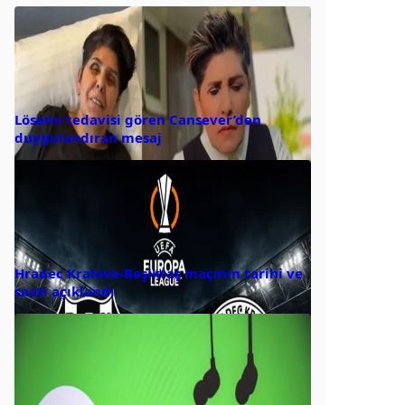
Lösemi tedavisi gören Cansever’den
duygulandıran mesaj
Hradec Kralove-Beşiktaş maçının tarihi ve
saati açıklandı