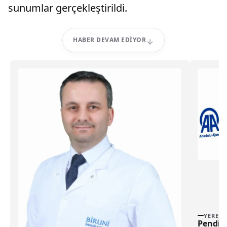
sunumlar gerçekleştirildi.
HABER DEVAM EDIYOR
YEREL
Pendik’