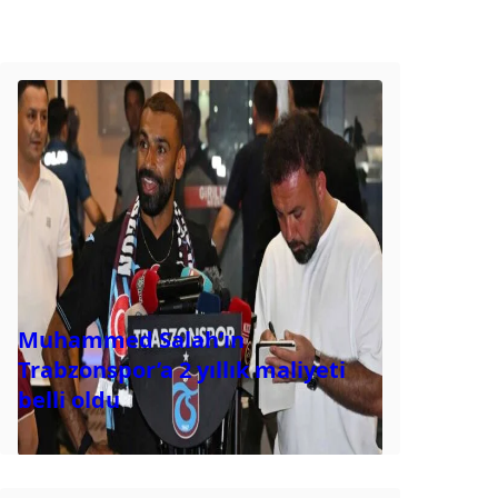
Muhammed Salah’ın
Trabzonspor’a 2 yıllık maliyeti
belli oldu