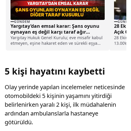
GÜNDEM
GÜNDE
Yargıtay’dan emsal karar: Şans oyunu
28 Eki
oynayan eş değil karşı taraf ağır
Açık O
kusurlu sayıldı
Yargıtay Hukuk Genel Kurulu; eve misafir kabul
28 Ekim 
etmeyen, eşine hakaret eden ve sürekli eşya
13.00’e 
değiştirerek masraf çıkaran kadını ağır kusurlu
öğleden 
sayarak, kadının eşine tazminat ödemesine
karar verdi.
5 kişi hayatını kaybetti
Olay yerinde yapılan incelemeler neticesinde
otomobildeki 5 kişinin yaşamını yitirdiği
belirlenirken yaralı 2 kişi, ilk müdahalenin
ardından ambulanslarla hastaneye
götürüldü.