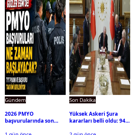
Gündem
Son Dakika
2026 PMYO
Yüksek Askeri Şura
başvurularında son
kararları belli oldu: 94
durum ne?
isim terfi etti
1 gün önce
2 gün önce