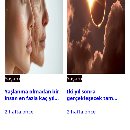
Yaşam
Yaşam
Yaşlanma olmadan bir
İki yıl sonra
insan en fazla kaç yıl
gerçekleşecek tam
yaşayabilir?
Güneş tutulması için
2 hafta önce
2 hafta önce
oteller şimdiden doldu