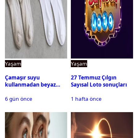
Yaşam
Yaşam
Çamaşır suyu
27 Temmuz Çılgın
kullanmadan beyaz
Sayısal Loto sonuçları
çorapları kar gibi beyaz
6 gün önce
1 hafta önce
yapan doğal yöntem