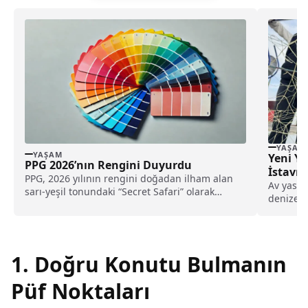
YAŞAM
YAŞAM
Yeni Yı
PPG 2026’nın Rengini Duyurdu
İstavr
PPG, 2026 yılının rengini doğadan ilham alan
Av yasağ
sarı-yeşil tonundaki “Secret Safari” olarak
denize aç
açıkladı.
1. Doğru Konutu Bulmanın
Püf Noktaları