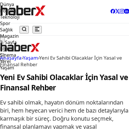
Dünya
Politika
Teknoloji
Spor
Sağlık
Magazin
3. Sayfa
Eğitim
Sinema
Anasayfa
›
Yaşam
›
Yeni Ev Sahibi Olacaklar İçin Yasal ve
Yerel
Finansal Rehber
Yaşam
Yeni Ev Sahibi Olacaklar İçin Yasal ve
Finansal Rehber
Ev sahibi olmak, hayatın dönüm noktalarından
biri, hem heyecan verici hem de bazı detaylarıyla
karmaşık bir süreç. Doğru konutu seçmek,
finansal planlamayı yapmak ve yasal