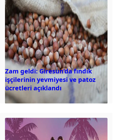
Zam geldi: Giresun’da fındık
işçilerinin yevmiyesi ve patoz
ücretleri açıklandı