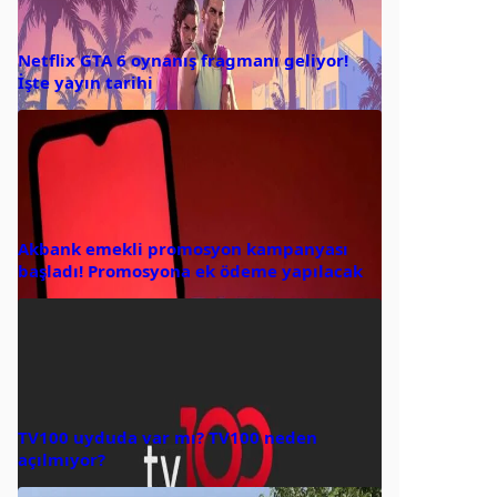
Netflix GTA 6 oynanış fragmanı geliyor!
İşte yayın tarihi
Akbank emekli promosyon kampanyası
başladı! Promosyona ek ödeme yapılacak
TV100 uyduda var mı? TV100 neden
açılmıyor?