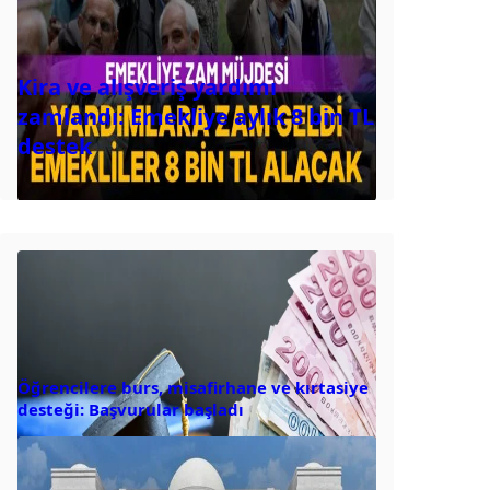
Kira ve alışveriş yardımı
zamlandı: Emekliye aylık 8 bin TL
destek
Öğrencilere burs, misafirhane ve kırtasiye
desteği: Başvurular başladı