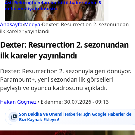
Aslı Bekiroğlu’ndan bir kötü haber daha: 8
defa ameliyat olmuştu
Anasayfa
›
Medya
›
Dexter: Resurrection 2. sezonundan
ilk kareler yayınlandı
Dexter: Resurrection 2. sezonundan
ilk kareler yayınlandı
Dexter: Resurrection 2. sezonuyla geri dönüyor.
Paramount+, yeni sezondan ilk görselleri
paylaştı ve oyuncu kadrosunu açıkladı.
Hakan Göçmez
•
Eklenme:
30.07.2026 - 09:13
Son Dakika ve Önemli Haberler İçin Google Haberler'de
Bizi Kaynak Ekleyin!