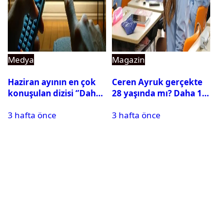
Medya
Magazin
Haziran ayının en çok
Ceren Ayruk gerçekte
konuşulan dizisi ‘’Daha
28 yaşında mı? Daha 17
17’’ oldu
Leyla kaç yaşında?
3 hafta önce
3 hafta önce