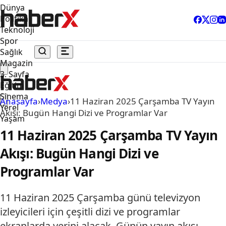
Dünya
Politika
Teknoloji
Spor
Sağlık
Magazin
3. Sayfa
Eğitim
Sinema
Anasayfa
›
Medya
›
11 Haziran 2025 Çarşamba TV Yayın
Yerel
Akışı: Bugün Hangi Dizi ve Programlar Var
Yaşam
11 Haziran 2025 Çarşamba TV Yayın
Akışı: Bugün Hangi Dizi ve
Programlar Var
11 Haziran 2025 Çarşamba günü televizyon
izleyicileri için çeşitli dizi ve programlar
ekranlarda yerini alacak. Günün yayın akışı,