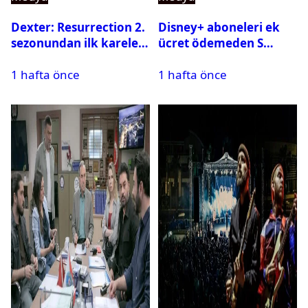
Dexter: Resurrection 2.
Disney+ aboneleri ek
sezonundan ilk kareler
ücret ödemeden S
yayınlandı
Sport kanallarını
1 hafta önce
1 hafta önce
izleyebilecek