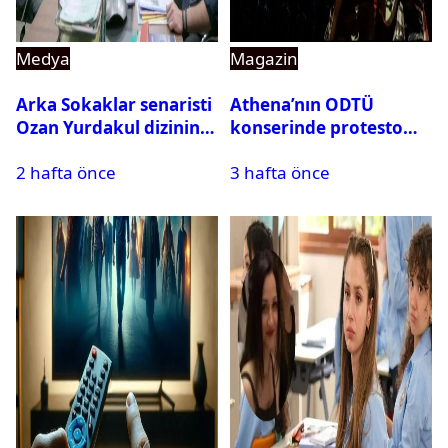
Medya
Magazin
Arka Sokaklar senaristi
Athena’nın ODTÜ
Ozan Yurdakul dizinin
konserinde protesto
final yaptığını duyurdu
krizi
2 hafta önce
3 hafta önce