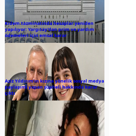
Kıdem tazminatında hesaplar yeniden
yapılıyor: Yargıtay’dan prim ve yardım
ödemeleri için emsal karar
Aziz Yıldırım’ın kızına yönelik sosyal medya
paylaşımı yapan şüpheli hakkında karar
çıktı