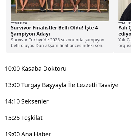
MEDYA
MEDYA
Yalı Ça
Survivor Finalistler Belli Oldu! İşte 4
ediyor!
Şampiyon Adayı
Yalı Çap
Survivor Türkiye’de 2025 sezonunda şampiyon
örgüsü i
belli oluyor. Dün akşam final öncesindeki son
ederken,.
oyun oynanırken...
10:00 Kasaba Doktoru
13:00 Turgay Başyayla İle Lezzetli Tavsiye
14:10 Seksenler
15:25 Teşkilat
19:00 Ana Haber