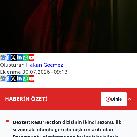
Oluşturan
Hakan Göçmez
Eklenme
30.07.2026 - 09:13
HABERİN
ÖZETİ
Dinle
Dexter: Resurrection
dizisinin ikinci sezonu, ilk
sezondaki olumlu geri dönüşlerin ardından
Paramount+
platformunda bu kış izleyicilerle