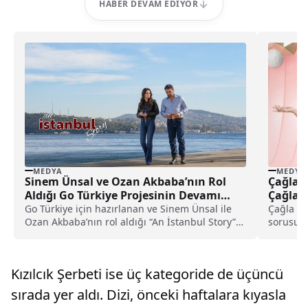
HABER DEVAM EDIYOR
MEDYA
MEDYA
Sinem Ünsal ve Ozan Akbaba’nın Rol
Çağla 
Aldığı Go Türkiye Projesinin Devamı
Çağla i
Gelecek Mi?
Go Türkiye için hazırlanan ve Sinem Ünsal ile
Çağla il
Ozan Akbaba’nın rol aldığı “An İstanbul Story”
sorusu, 
projesinin planlanan devam filmi için
çalışmalar gündemde.
Kızılcık Şerbeti ise üç kategoride de üçüncü
sırada yer aldı. Dizi, önceki haftalara kıyasla