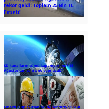
rekor geldi: Toplam 25 Bin TL
Fırsatı!
SD kanalların tümü kapanıyor mu? 15
Ağustos’tan sonra ne yapılacak?
Emekli olup çalışanları ilgilendiriyor! SGK