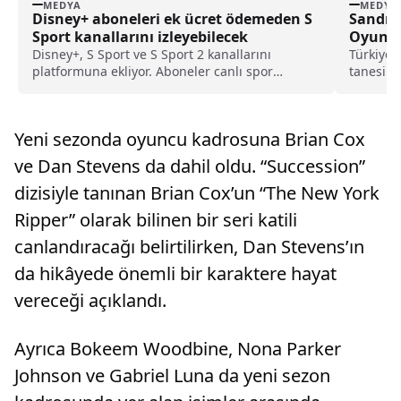
MEDYA
MEDYA
Disney+ aboneleri ek ücret ödemeden S
Sandık 
Sport kanallarını izleyebilecek
Oyuncu
Disney+, S Sport ve S Sport 2 kanallarını
Türkiye'
platformuna ekliyor. Aboneler canlı spor
tanesi o
yayınlarını ek ücret ödemeden izleyebilecek.
Dizide...
Yeni sezonda oyuncu kadrosuna Brian Cox
ve Dan Stevens da dahil oldu. “Succession”
dizisiyle tanınan Brian Cox’un “The New York
Ripper” olarak bilinen bir seri katili
canlandıracağı belirtilirken, Dan Stevens’ın
da hikâyede önemli bir karaktere hayat
vereceği açıklandı.
Ayrıca Bokeem Woodbine, Nona Parker
Johnson ve Gabriel Luna da yeni sezon