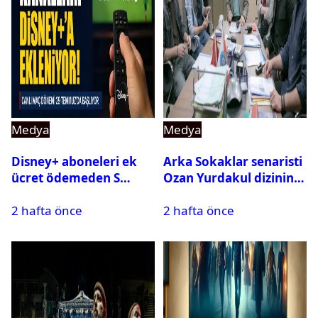
Medya
Medya
Disney+ aboneleri ek
Arka Sokaklar senaristi
ücret ödemeden S
Ozan Yurdakul dizinin
Sport kanallarını
final yaptığını duyurdu
2 hafta önce
2 hafta önce
izleyebilecek