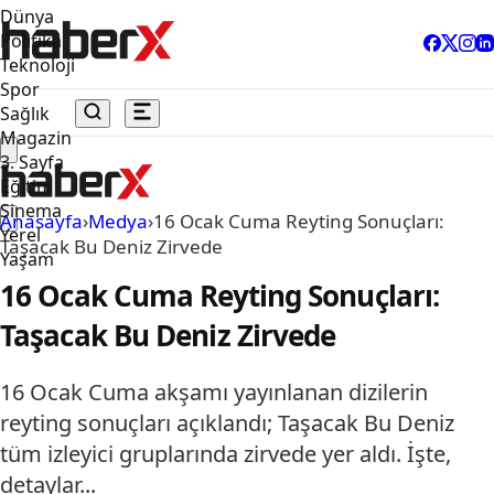
Dünya
Politika
Teknoloji
Spor
Sağlık
Magazin
3. Sayfa
Eğitim
Sinema
Anasayfa
›
Medya
›
16 Ocak Cuma Reyting Sonuçları:
Yerel
Taşacak Bu Deniz Zirvede
Yaşam
16 Ocak Cuma Reyting Sonuçları:
Taşacak Bu Deniz Zirvede
16 Ocak Cuma akşamı yayınlanan dizilerin
reyting sonuçları açıklandı; Taşacak Bu Deniz
tüm izleyici gruplarında zirvede yer aldı. İşte,
detaylar...