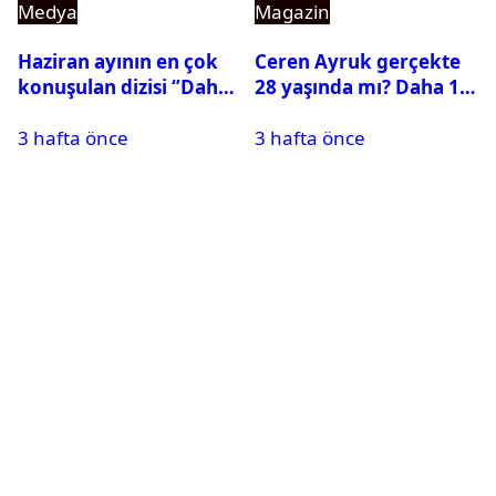
Medya
Magazin
Haziran ayının en çok
Ceren Ayruk gerçekte
konuşulan dizisi ‘’Daha
28 yaşında mı? Daha 17
17’’ oldu
Leyla kaç yaşında?
3 hafta önce
3 hafta önce