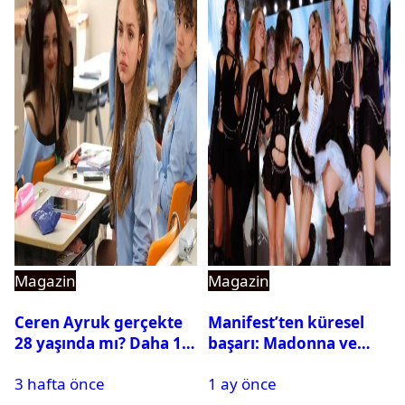
Magazin
Magazin
Ceren Ayruk gerçekte
Manifest’ten küresel
28 yaşında mı? Daha 17
başarı: Madonna ve
Leyla kaç yaşında?
Beyonce’yi geride
3 hafta önce
1 ay önce
bıraktı