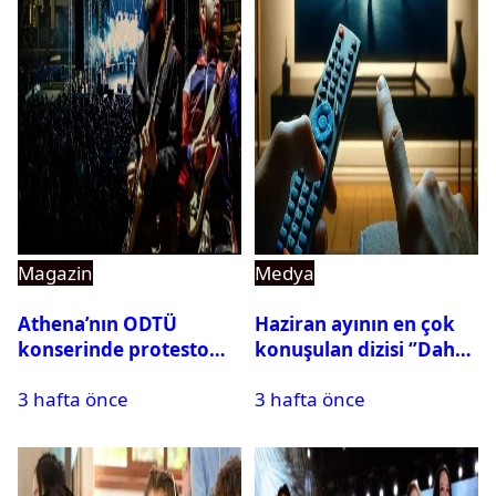
Magazin
Medya
Athena’nın ODTÜ
Haziran ayının en çok
konserinde protesto
konuşulan dizisi ‘’Daha
krizi
17’’ oldu
3 hafta önce
3 hafta önce