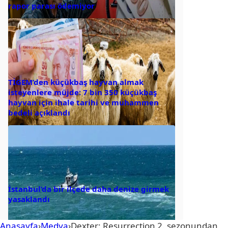
rapor parası ödemiyor
TİGEM’den küçükbaş hayvan almak
isteyenlere müjde: 7 bin 350 küçükbaş
hayvan için ihale tarihi ve muhammen
bedeli açıklandı
İstanbul’da bir ilçede daha denize girmek
yasaklandı
Anasayfa
›
Medya
›
Dexter: Resurrection 2. sezonundan