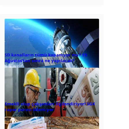
SD kanalların tümü kapanıyor mu? 15
Ağustos’tan sonra ne yapılacak?
Emekli olup çalışanları ilgilendiriyor! SGK
rapor parası ödemiyor