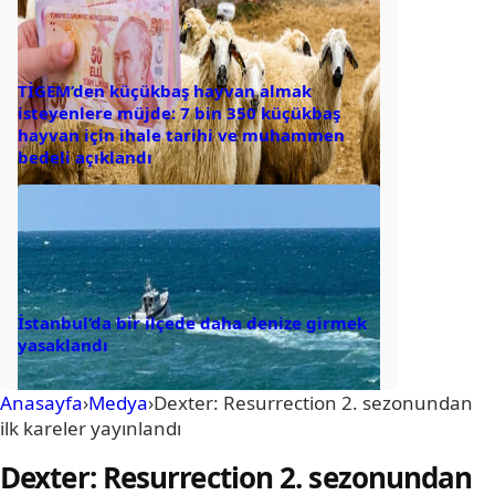
TİGEM’den küçükbaş hayvan almak
isteyenlere müjde: 7 bin 350 küçükbaş
hayvan için ihale tarihi ve muhammen
bedeli açıklandı
İstanbul’da bir ilçede daha denize girmek
yasaklandı
Anasayfa
›
Medya
›
Dexter: Resurrection 2. sezonundan
ilk kareler yayınlandı
Dexter: Resurrection 2. sezonundan