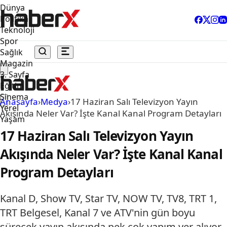
Dünya
Politika
Teknoloji
Spor
Sağlık
Magazin
3. Sayfa
Eğitim
Sinema
Anasayfa
›
Medya
›
17 Haziran Salı Televizyon Yayın
Yerel
Akışında Neler Var? İşte Kanal Kanal Program Detayları
Yaşam
17 Haziran Salı Televizyon Yayın
Akışında Neler Var? İşte Kanal Kanal
Program Detayları
Kanal D, Show TV, Star TV, NOW TV, TV8, TRT 1,
TRT Belgesel, Kanal 7 ve ATV'nin gün boyu
sürecek yayın akışında pek çok yapım yer alıyor.