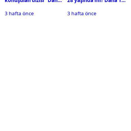
konuşulan dizisi ‘’Daha
28 yaşında mı? Daha 17
17’’ oldu
Leyla kaç yaşında?
3 hafta önce
3 hafta önce