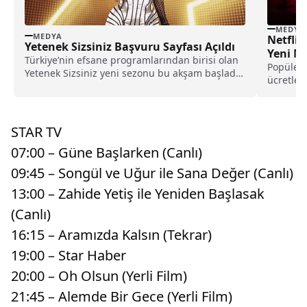
MEDYA
MEDYA
Netflix
Yetenek Sizsiniz Başvuru Sayfası Açıldı
Yeni Ne
Türkiye’nin efsane programlarından birisi olan
Popüler d
Yetenek Sizsiniz yeni sezonu bu akşam başladı.
ücretleri
TV8’de yayınlanan...
değişikli
STAR TV
07:00 – Güne Başlarken (Canlı)
09:45 – Songül ve Uğur ile Sana Değer (Canlı)
13:00 – Zahide Yetiş ile Yeniden Başlasak
(Canlı)
16:15 – Aramızda Kalsın (Tekrar)
19:00 – Star Haber
20:00 – Oh Olsun (Yerli Film)
21:45 – Alemde Bir Gece (Yerli Film)