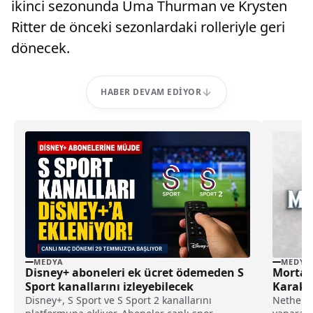
ikinci sezonunda Uma Thurman ve Krysten
Ritter de önceki sezonlardaki rolleriyle geri
dönecek.
HABER DEVAM EDIYOR
MEDYA
MEDYA
Disney+ aboneleri ek ücret ödemeden S
Mortal 
Sport kanallarını izleyebilecek
Karakt
Disney+, S Sport ve S Sport 2 kanallarını
NetherRe