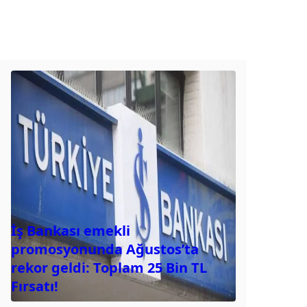
İş Bankası emekli
promosyonunda Ağustos’ta
rekor geldi: Toplam 25 Bin TL
Fırsatı!