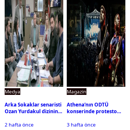
Medya
Magazin
Arka Sokaklar senaristi
Athena’nın ODTÜ
Ozan Yurdakul dizinin
konserinde protesto
final yaptığını duyurdu
krizi
2 hafta önce
3 hafta önce