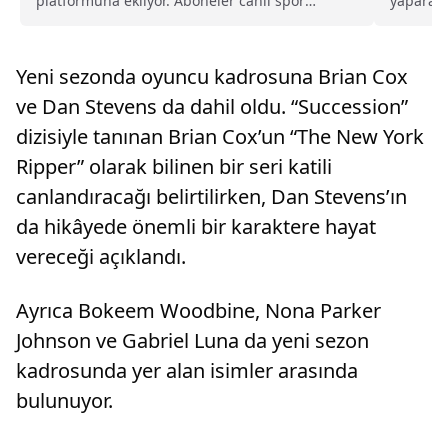
platformuna ekliyor. Aboneler canlı spor
yaparak 
yayınlarını ek ücret ödemeden izleyebilecek.
ekledi. A
Yeni sezonda oyuncu kadrosuna Brian Cox
ve Dan Stevens da dahil oldu. “Succession”
dizisiyle tanınan Brian Cox’un “The New York
Ripper” olarak bilinen bir seri katili
canlandıracağı belirtilirken, Dan Stevens’ın
da hikâyede önemli bir karaktere hayat
vereceği açıklandı.
Ayrıca Bokeem Woodbine, Nona Parker
Johnson ve Gabriel Luna da yeni sezon
kadrosunda yer alan isimler arasında
bulunuyor.