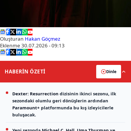
Oluşturan
Hakan Göçmez
Eklenme
30.07.2026 - 09:13
HABERİN
ÖZETİ
Dinle
Dexter: Resurrection
dizisinin ikinci sezonu, ilk
sezondaki olumlu geri dönüşlerin ardından
Paramount+
platformunda bu kış izleyicilerle
buluşacak.
Yeni sezonda
Michael C. Hall
,
Uma Thurman
ve