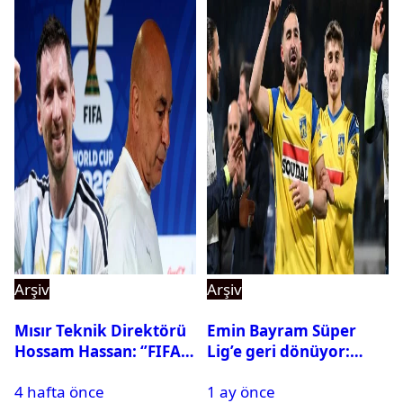
Arşiv
Arşiv
Mısır Teknik Direktörü
Emin Bayram Süper
Hossam Hassan: ‘’FIFA,
Lig’e geri dönüyor:
Messi’nin elenmesini
Galatasaray onay verdi
4 hafta önce
1 ay önce
istemiyor’’