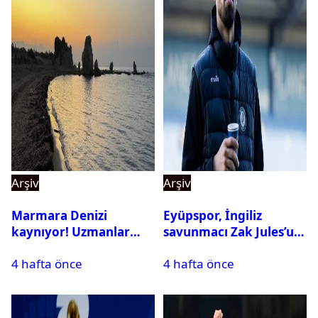
Arşiv
Arşiv
Marmara Denizi
Eyüpspor, İngiliz
kaynıyor! Uzmanlar
savunmacı Zak Jules’u
tehlikeyi işaret etti
kadrosuna kattı
4 hafta önce
4 hafta önce