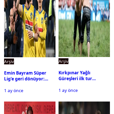
Arşiv
Arşiv
Kırkpınar Yağlı
Emin Bayram Süper
Güreşleri ilk tur
Lig’e geri dönüyor:
sonuçları açıklandı! İşte
Galatasaray onay verdi
1 ay önce
2. tura geçen
1 ay önce
pehlivanlar