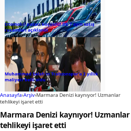
Otomobil pazarı küçüldü! İlk 7 ayın satış
rakamları açıklandı
Muhammed Salah’ın Trabzonspor’a 2 yıllık
maliyeti belli oldu
Anasayfa
›
Arşiv
›
Marmara Denizi kaynıyor! Uzmanlar
tehlikeyi işaret etti
Marmara Denizi kaynıyor! Uzmanlar
tehlikeyi işaret etti