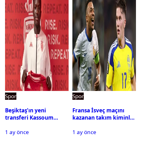
Spor
Spor
Beşiktaş’ın yeni
Fransa İsveç maçını
transferi Kassoum
kazanan takım kiminle
Ouattara saat kaçta
eşleşecek? Son 16
1 ay önce
1 ay önce
gelecek? Resmi
turundaki rakip belli
açıklama geldi
oldu