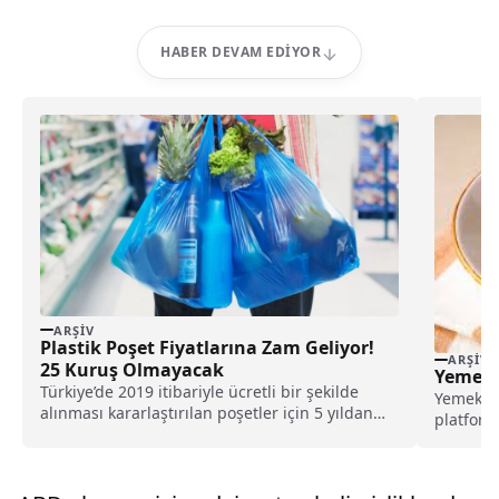
HABER DEVAM EDIYOR
ARŞIV
Plastik Poşet Fiyatlarına Zam Geliyor!
ARŞIV
25 Kuruş Olmayacak
Yemek.
Türkiye’de 2019 itibariyle ücretli bir şekilde
Yemeksep
alınması kararlaştırılan poşetler için 5 yıldan
platform
beri zam...
Satış ka
satıldığı.