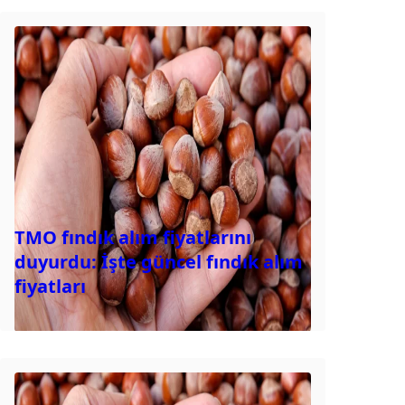
TMO fındık alım fiyatlarını
duyurdu: İşte güncel fındık alım
fiyatları