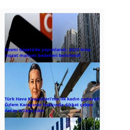
Resmi Gazete’de yayımlandı: 2027 bina
inşaat maliyet bedelleri belirlendi
Türk Hava Kuvvetleri’nin ilk kadın generali
Özlem Karapınar hakkında dikkat çeken
detay ortaya çıktı