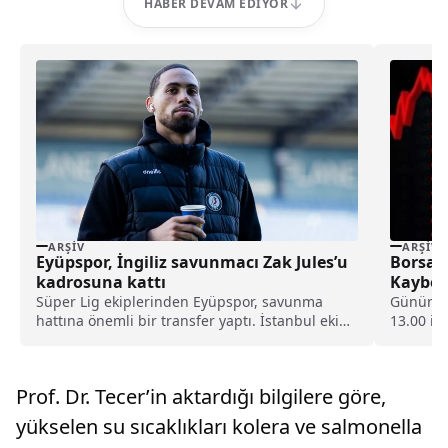
HABER DEVAM EDIYOR
ARŞIV
ARŞIV
Eyüpspor, İngiliz savunmacı Zak Jules’u
Borsa 
kadrosuna kattı
Kaybet
Süper Lig ekiplerinden Eyüpspor, savunma
Günün il
hattına önemli bir transfer yaptı. İstanbul ekibi,
13.00 it
Rotherham United formasını terleten İngiliz
puan...
stoper Zak Jules’u transfer ettiğini açıkladı.
Prof. Dr. Tecer’in aktardığı bilgilere göre,
yükselen su sıcaklıkları kolera ve salmonella