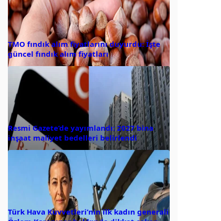
TMO fındık alım fiyatlarını duyurdu: İşte
güncel fındık alım fiyatları
Resmi Gazete’de yayımlandı: 2027 bina
inşaat maliyet bedelleri belirlendi
Türk Hava Kuvvetleri’nin ilk kadın generali