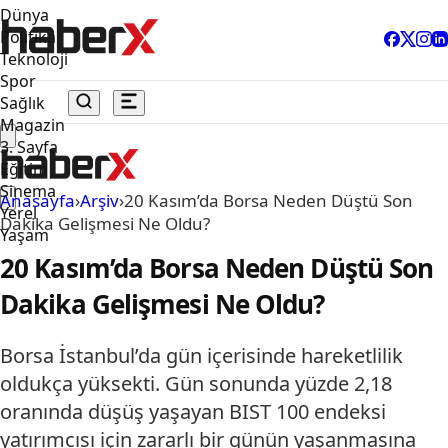
Dünya
Politika
Teknoloji
Spor
Sağlık
Magazin
3. Sayfa
Eğitim
Sinema
Anasayfa
›
Arşiv
›
20 Kasım’da Borsa Neden Düştü Son
Yerel
Dakika Gelişmesi Ne Oldu?
Yaşam
20 Kasım’da Borsa Neden Düştü Son
Dakika Gelişmesi Ne Oldu?
Borsa İstanbul’da gün içerisinde hareketlilik
oldukça yüksekti. Gün sonunda yüzde 2,18
oranında düşüş yaşayan BIST 100 endeksi
yatırımcısı için zararlı bir günün yaşanmasına