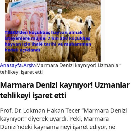
TİGEM’den küçükbaş hayvan almak
isteyenlere müjde: 7 bin 350 küçükbaş
hayvan için ihale tarihi ve muhammen
bedeli açıklandı
Anasayfa
›
Arşiv
›
Marmara Denizi kaynıyor! Uzmanlar
tehlikeyi işaret etti
Marmara Denizi kaynıyor! Uzmanlar
tehlikeyi işaret etti
Prof. Dr. Lokman Hakan Tecer “Marmara Denizi
kaynıyor!” diyerek uyardı. Peki, Marmara
Denizi’ndeki kaynama neyi işaret ediyor, ne