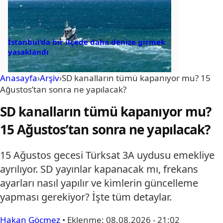
İstanbul’da bir ilçede daha denize girmek
yasaklandı
Anasayfa
›
Arşiv
›
SD kanalların tümü kapanıyor mu? 15
Ağustos’tan sonra ne yapılacak?
SD kanalların tümü kapanıyor mu?
15 Ağustos’tan sonra ne yapılacak?
15 Ağustos gecesi Türksat 3A uydusu emekliye
ayrılıyor. SD yayınlar kapanacak mı, frekans
ayarları nasıl yapılır ve kimlerin güncelleme
yapması gerekiyor? İşte tüm detaylar.
Hakan Göçmez
•
Eklenme:
08.08.2026 - 21:02