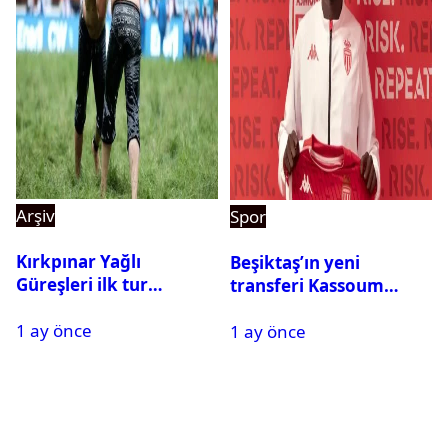
Arşiv
Spor
Kırkpınar Yağlı
Beşiktaş’ın yeni
Güreşleri ilk tur
transferi Kassoum
sonuçları açıklandı! İşte
Ouattara saat kaçta
1 ay önce
2. tura geçen
1 ay önce
gelecek? Resmi
pehlivanlar
açıklama geldi