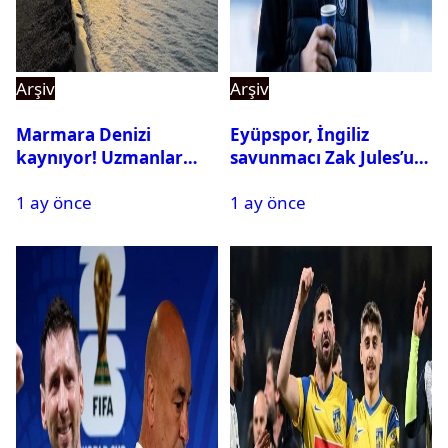
Arşiv
Arşiv
Marmara Denizi
Eyüpspor, İngiliz
kaynıyor! Uzmanlar
savunmacı Zak Jules’u
tehlikeyi işaret etti
kadrosuna kattı
1 ay önce
1 ay önce