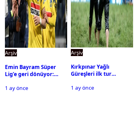
Arşiv
Arşiv
Kırkpınar Yağlı
Emin Bayram Süper
Güreşleri ilk tur
Lig’e geri dönüyor:
sonuçları açıklandı! İşte
Galatasaray onay verdi
1 ay önce
2. tura geçen
1 ay önce
pehlivanlar