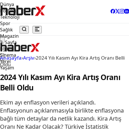
Dünya
Politika
Teknoloji
Spor
Sağlık
Magazin
3. Sayfa
Eğitim
Sinema
Anasayfa
›
Arşiv
›
2024 Yılı Kasım Ayı Kira Artış Oranı Belli
Yerel
Oldu
Yaşam
2024 Yılı Kasım Ayı Kira Artış Oranı
Belli Oldu
Ekim ayı enflasyon verileri açıklandı.
Enflasyonun açıklanmasıyla birlikte enflasyona
bağlı tüm detaylar da netlik kazandı. Kira Artış
Oranı Ne Kadar Olacak? Türkiye İstatistik