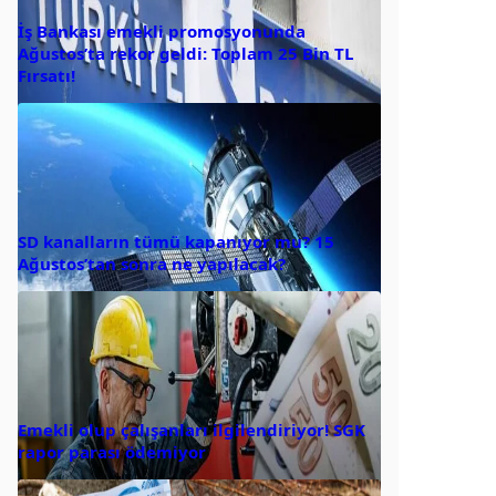
İş Bankası emekli promosyonunda
Ağustos’ta rekor geldi: Toplam 25 Bin TL
Fırsatı!
SD kanalların tümü kapanıyor mu? 15
Ağustos’tan sonra ne yapılacak?
Emekli olup çalışanları ilgilendiriyor! SGK
rapor parası ödemiyor