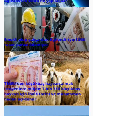
Ağustos’tan sonra ne yapılacak?
Emekli olup çalışanları ilgilendiriyor! SGK
rapor parası ödemiyor
TİGEM’den küçükbaş hayvan almak
isteyenlere müjde: 7 bin 350 küçükbaş
hayvan için ihale tarihi ve muhammen
bedeli açıklandı