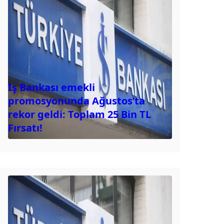
İş Bankası emekli
promosyonunda Ağustos’ta
rekor geldi: Toplam 25 Bin TL
Fırsatı!