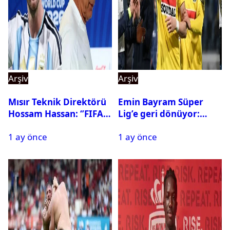
Arşiv
Arşiv
Mısır Teknik Direktörü
Emin Bayram Süper
Hossam Hassan: ‘’FIFA,
Lig’e geri dönüyor:
Messi’nin elenmesini
Galatasaray onay verdi
1 ay önce
1 ay önce
istemiyor’’