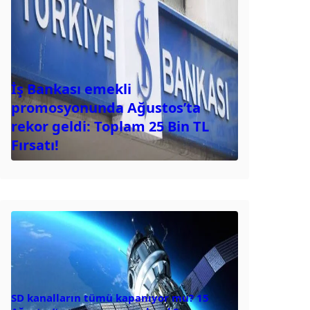
İş Bankası emekli
promosyonunda Ağustos’ta
rekor geldi: Toplam 25 Bin TL
Fırsatı!
SD kanalların tümü kapanıyor mu? 15