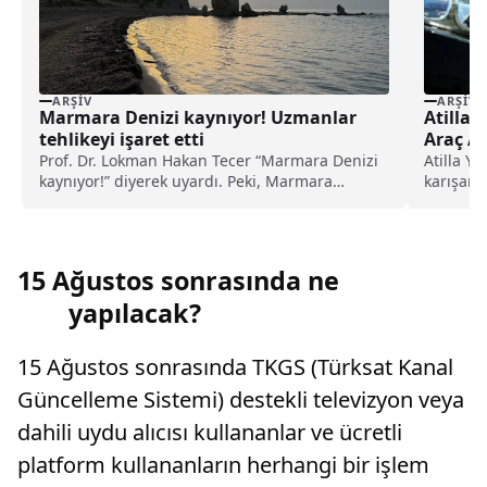
ARŞIV
ARŞIV
Marmara Denizi kaynıyor! Uzmanlar
Atilla 
tehlikeyi işaret etti
Araç Al
Prof. Dr. Lokman Hakan Tecer “Marmara Denizi
Atilla Y
kaynıyor!” diyerek uyardı. Peki, Marmara
karışan 
Denizi’ndeki kaynama neyi işaret ediyor, ne
toplayan 
anlama geliyor?
15 Ağustos sonrasında ne
yapılacak?
15 Ağustos sonrasında TKGS (Türksat Kanal
Güncelleme Sistemi) destekli televizyon veya
dahili uydu alıcısı kullananlar ve ücretli
platform kullananların herhangi bir işlem