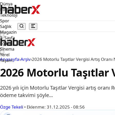
Dünya
Politika
Teknoloji
Spor
Sağlık
Magazin
3. Sayfa
Eğitim
Sinema
Yerel
Anasayfa
›
Arşiv
›
2026 Motorlu Taşıtlar Vergisi Artış Oranı 
Yaşam
2026 Motorlu Taşıtlar V
2026 yılı için Motorlu Taşıtlar Vergisi artış oran
ödeme takvimi şöyle...
Özge Tekeli
•
Eklenme:
31.12.2025 - 08:56