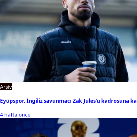
Arşiv
Eyüpspor, İngiliz savunmacı Zak Jules’u kadrosuna ka
4 hafta önce