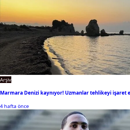
Arşiv
Marmara Denizi kaynıyor! Uzmanlar tehlikeyi işaret e
4 hafta önce