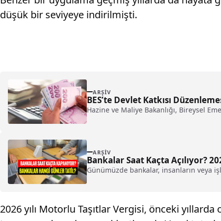
düşük bir seviyeye indirilmişti.
ARŞIV
BES’te Devlet Katkısı Düzenleme
Hazine ve Maliye Bakanlığı, Bireysel Emekl
ARŞIV
Bankalar Saat Kaçta Açılıyor? 202
Günümüzde bankalar, insanların veya işle
2026 yılı Motorlu Taşıtlar Vergisi, önceki yıllard