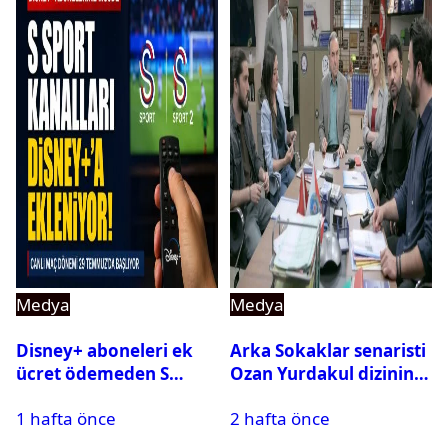
Medya
Medya
Disney+ aboneleri ek
Arka Sokaklar senaristi
ücret ödemeden S
Ozan Yurdakul dizinin
Sport kanallarını
final yaptığını duyurdu
1 hafta önce
2 hafta önce
izleyebilecek