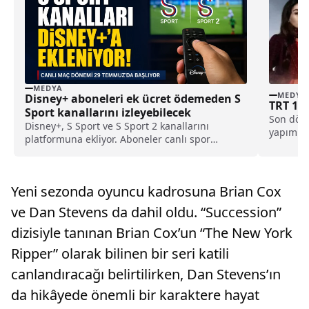
MEDYA
MEDYA
Disney+ aboneleri ek ücret ödemeden S
TRT 1’d
Sport kanallarını izleyebilecek
Son döne
Disney+, S Sport ve S Sport 2 kanallarını
yapımlar
platformuna ekliyor. Aboneler canlı spor
ATV ve...
yayınlarını ek ücret ödemeden izleyebilecek.
Yeni sezonda oyuncu kadrosuna Brian Cox
ve Dan Stevens da dahil oldu. “Succession”
dizisiyle tanınan Brian Cox’un “The New York
Ripper” olarak bilinen bir seri katili
canlandıracağı belirtilirken, Dan Stevens’ın
da hikâyede önemli bir karaktere hayat