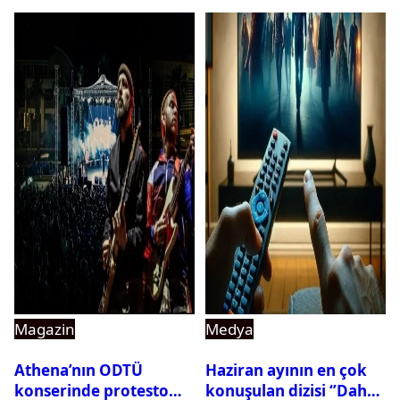
Magazin
Medya
Athena’nın ODTÜ
Haziran ayının en çok
konserinde protesto
konuşulan dizisi ‘’Daha