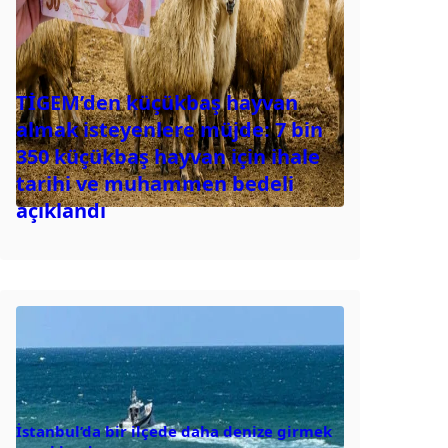
TİGEM’den küçükbaş hayvan
almak isteyenlere müjde: 7 bin
350 küçükbaş hayvan için ihale
tarihi ve muhammen bedeli
açıklandı
İstanbul’da bir ilçede daha denize girmek