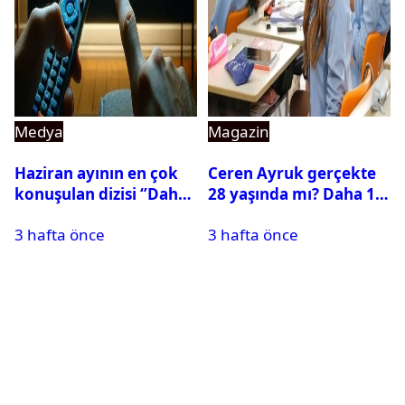
Medya
Magazin
Haziran ayının en çok
Ceren Ayruk gerçekte
konuşulan dizisi ‘’Daha
28 yaşında mı? Daha 17
17’’ oldu
Leyla kaç yaşında?
3 hafta önce
3 hafta önce