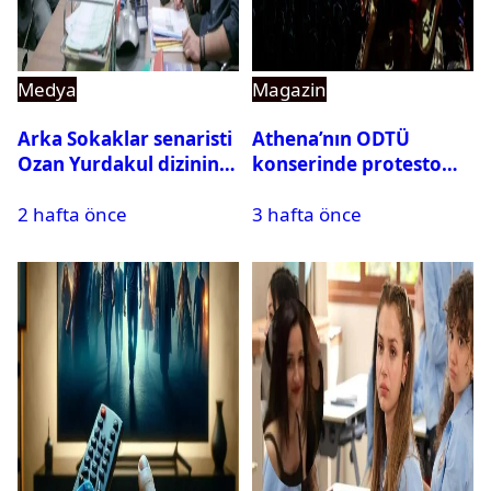
Medya
Magazin
Arka Sokaklar senaristi
Athena’nın ODTÜ
Ozan Yurdakul dizinin
konserinde protesto
final yaptığını duyurdu
krizi
2 hafta önce
3 hafta önce