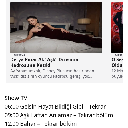
MEDYA
MEDYA
Derya Pınar Ak “Aşk” Dizisinin
O Ses T
Kadrosuna Katıldı
Oldu
Ay Yapım imzalı, Disney Plus için hazırlanan
12 Mayıs
“Aşk” dizisinin oyuncu kadrosu genişliyor.
büyük fi
Projeye son...
Show TV
06:00 Gelsin Hayat Bildiği Gibi – Tekrar
09:00 Aşk Laftan Anlamaz – Tekrar bölüm
12:00 Bahar – Tekrar bölüm