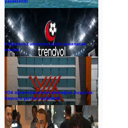
yasaklandı
8 Ağustos Cumartesi günü oynanacak
maçlar
YÖK öğrencilere burs desteğini duyurdu:
Başvuru şartları açıklandı