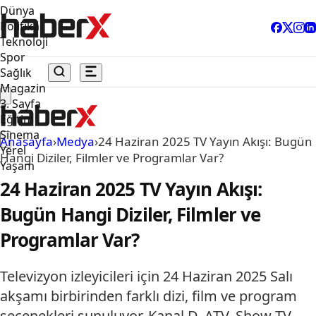
Dünya
Politika
Teknoloji
Spor
Sağlık
Magazin
3. Sayfa
Eğitim
Sinema
Anasayfa
›
Medya
›
24 Haziran 2025 TV Yayın Akışı: Bugün
Yerel
Hangi Diziler, Filmler ve Programlar Var?
Yaşam
24 Haziran 2025 TV Yayın Akışı:
Bugün Hangi Diziler, Filmler ve
Programlar Var?
Televizyon izleyicileri için 24 Haziran 2025 Salı
akşamı birbirinden farklı dizi, film ve program
seçenekleri sunuluyor. Kanal D, ATV, Show TV,