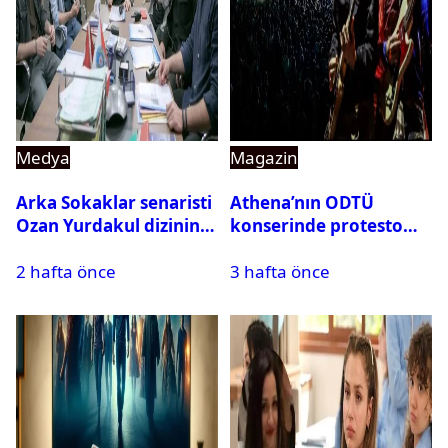
Medya
Magazin
Arka Sokaklar senaristi
Athena’nın ODTÜ
Ozan Yurdakul dizinin
konserinde protesto
final yaptığını duyurdu
krizi
2 hafta önce
3 hafta önce