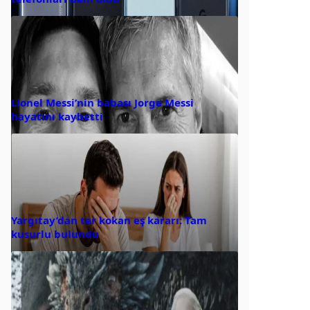
Lionel Messi’nin babası Jorge Messi
hayatını kaybetti
Yargıtay’dan ter kokan eş kararı: Tam
kusurlu bulundu