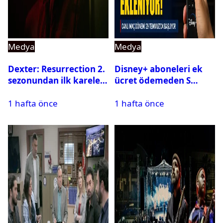
Medya
Medya
Dexter: Resurrection 2.
Disney+ aboneleri ek
sezonundan ilk kareler
ücret ödemeden S
yayınlandı
Sport kanallarını
1 hafta önce
1 hafta önce
izleyebilecek