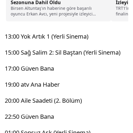
Sezonuna Dahil Oldu
İzleyic
Birsen Altuntaş'ın haberine göre başarılı
TRT1’in 
oyuncu Erkan Avcı, yeni projesiyle izleyici
finaline
karşısına çıkmaya hazırlanıyor....
Her paza
13:00 Yok Artık 1 (Yerli Sinema)
15:00 Sağ Salim 2: Sil Baştan (Yerli Sinema)
17:00 Güven Bana
19:00 atv Ana Haber
20:00 Aile Saadeti (2. Bölüm)
22:50 Güven Bana
01:00 Sonsuz Aşk (Yerli Sinema)