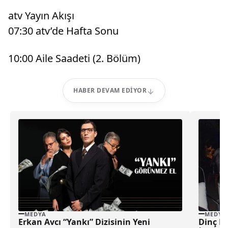
atv Yayın Akışı
07:30 atv’de Hafta Sonu
10:00 Aile Saadeti (2. Bölüm)
HABER DEVAM EDIYOR
MEDYA
MEDYA
Erkan Avcı “Yankı” Dizisinin Yeni
Dinç Da