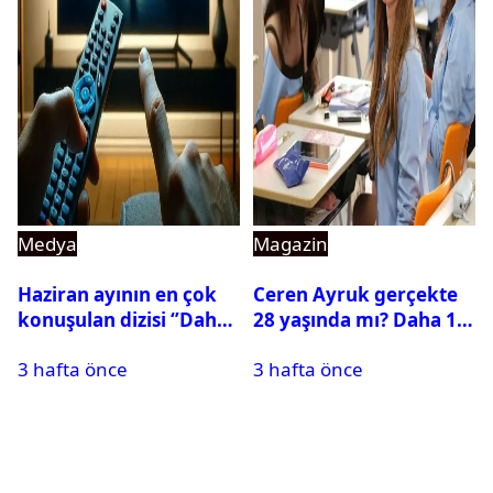
Medya
Magazin
Haziran ayının en çok
Ceren Ayruk gerçekte
konuşulan dizisi ‘’Daha
28 yaşında mı? Daha 17
17’’ oldu
Leyla kaç yaşında?
3 hafta önce
3 hafta önce