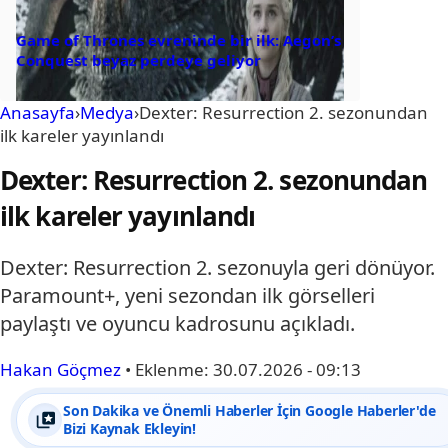
Game of Thrones evreninde bir ilk: Aegon’s
Conquest beyaz perdeye geliyor
Anasayfa
›
Medya
›
Dexter: Resurrection 2. sezonundan
ilk kareler yayınlandı
Dexter: Resurrection 2. sezonundan
ilk kareler yayınlandı
Dexter: Resurrection 2. sezonuyla geri dönüyor.
Paramount+, yeni sezondan ilk görselleri
paylaştı ve oyuncu kadrosunu açıkladı.
Hakan Göçmez
•
Eklenme:
30.07.2026 - 09:13
Son Dakika ve Önemli Haberler İçin Google Haberler'de
Bizi Kaynak Ekleyin!