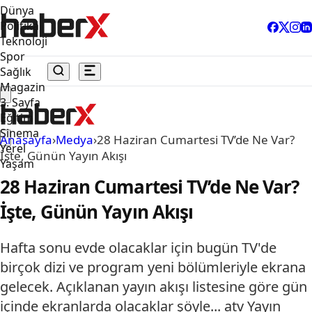
Dünya
Politika
Teknoloji
Spor
Sağlık
Magazin
3. Sayfa
Eğitim
Sinema
Anasayfa
›
Medya
›
28 Haziran Cumartesi TV’de Ne Var?
Yerel
İşte, Günün Yayın Akışı
Yaşam
28 Haziran Cumartesi TV’de Ne Var?
İşte, Günün Yayın Akışı
Hafta sonu evde olacaklar için bugün TV'de
birçok dizi ve program yeni bölümleriyle ekrana
gelecek. Açıklanan yayın akışı listesine göre gün
içinde ekranlarda olacaklar şöyle... atv Yayın