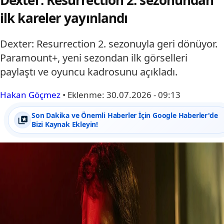
Dexter: Resurrection 2. sezonundan
ilk kareler yayınlandı
Dexter: Resurrection 2. sezonuyla geri dönüyor.
Paramount+, yeni sezondan ilk görselleri
paylaştı ve oyuncu kadrosunu açıkladı.
Hakan Göçmez
•
Eklenme:
30.07.2026 - 09:13
Son Dakika ve Önemli Haberler İçin Google Haberler'de
Bizi Kaynak Ekleyin!