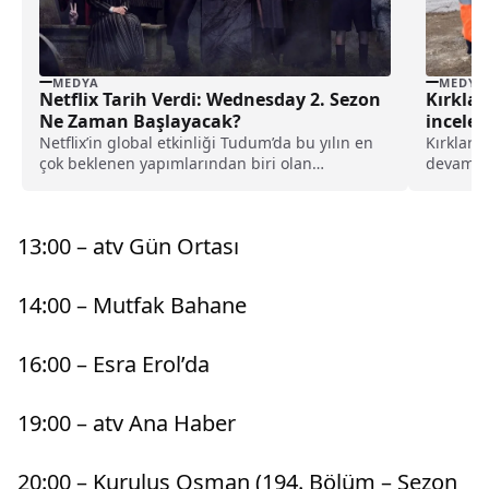
MEDYA
MEDYA
Netflix Tarih Verdi: Wednesday 2. Sezon
Kırklar
Ne Zaman Başlayacak?
incele
Netflix’in global etkinliği Tudum’da bu yılın en
Kırklare
çok beklenen yapımlarından biri olan
devam ed
Wednesday dizisinin...
Rehabili
bulundu
devam ed
13:00 – atv Gün Ortası
Rehabili
14:00 – Mutfak Bahane
16:00 – Esra Erol’da
19:00 – atv Ana Haber
20:00 – Kuruluş Osman (194. Bölüm – Sezon