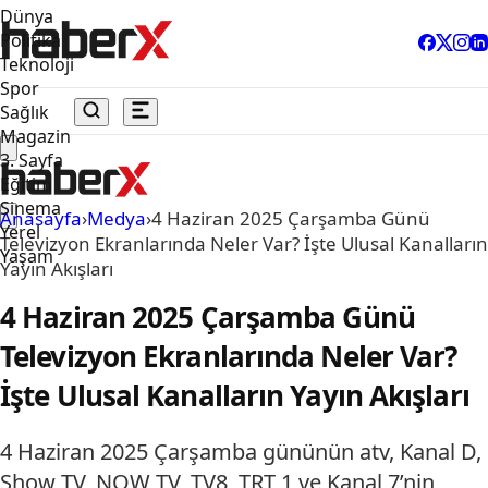
Dünya
Politika
Teknoloji
Spor
Sağlık
Magazin
3. Sayfa
Eğitim
Sinema
Anasayfa
›
Medya
›
4 Haziran 2025 Çarşamba Günü
Yerel
Televizyon Ekranlarında Neler Var? İşte Ulusal Kanalların
Yaşam
Yayın Akışları
4 Haziran 2025 Çarşamba Günü
Televizyon Ekranlarında Neler Var?
İşte Ulusal Kanalların Yayın Akışları
4 Haziran 2025 Çarşamba gününün atv, Kanal D,
Show TV, NOW TV, TV8, TRT 1 ve Kanal 7’nin