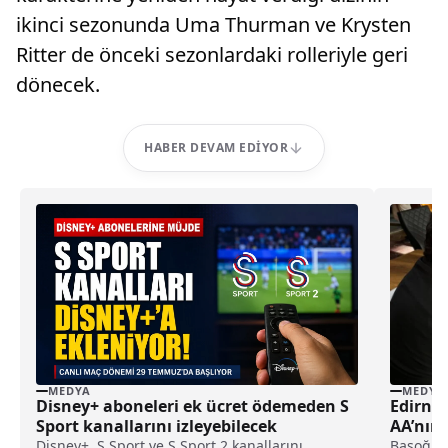
ikinci sezonunda Uma Thurman ve Krysten
Ritter de önceki sezonlardaki rolleriyle geri
dönecek.
HABER DEVAM EDIYOR
MEDYA
MEDYA
Disney+ aboneleri ek ücret ödemeden S
Edirne
Sport kanallarını izleyebilecek
AA’nın 
Katıldı
Disney+, S Sport ve S Sport 2 kanallarını
Başoğlu,