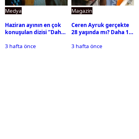
Medya
Magazin
Haziran ayının en çok
Ceren Ayruk gerçekte
konuşulan dizisi ‘’Daha
28 yaşında mı? Daha 17
17’’ oldu
Leyla kaç yaşında?
3 hafta önce
3 hafta önce