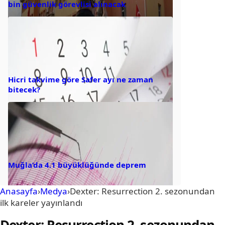
bin güvenlik görevlisi alınacak
Hicri takvime göre Safer ayı ne zaman
bitecek?
Muğla’da 4.1 büyüklüğünde deprem
Anasayfa
›
Medya
›
Dexter: Resurrection 2. sezonundan
ilk kareler yayınlandı