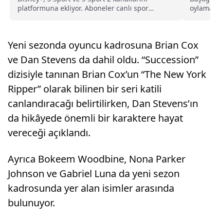
platformuna ekliyor. Aboneler canlı spor
oylamad
yayınlarını ek ücret ödemeden izleyebilecek.
etkileye
organlar
Yeni sezonda oyuncu kadrosuna Brian Cox
ve Dan Stevens da dahil oldu. “Succession”
dizisiyle tanınan Brian Cox’un “The New York
Ripper” olarak bilinen bir seri katili
canlandıracağı belirtilirken, Dan Stevens’ın
da hikâyede önemli bir karaktere hayat
vereceği açıklandı.
Ayrıca Bokeem Woodbine, Nona Parker
Johnson ve Gabriel Luna da yeni sezon
kadrosunda yer alan isimler arasında
bulunuyor.