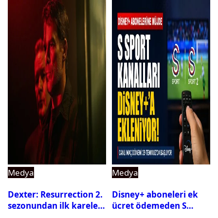
Medya
Medya
Dexter: Resurrection 2.
Disney+ aboneleri ek
sezonundan ilk kareler
ücret ödemeden S
yayınlandı
Sport kanallarını