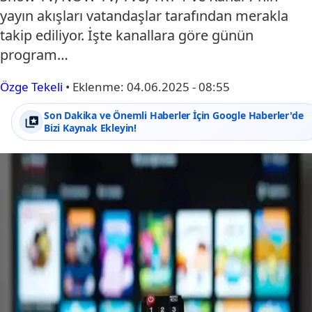
yayın akışları vatandaşlar tarafından merakla
takip ediliyor. İşte kanallara göre günün
program…
Özge Tekeli
•
Eklenme:
04.06.2025 - 08:55
Son Dakika ve Önemli Haberler İçin Google Haberler'de
Bizi Kaynak Ekleyin!