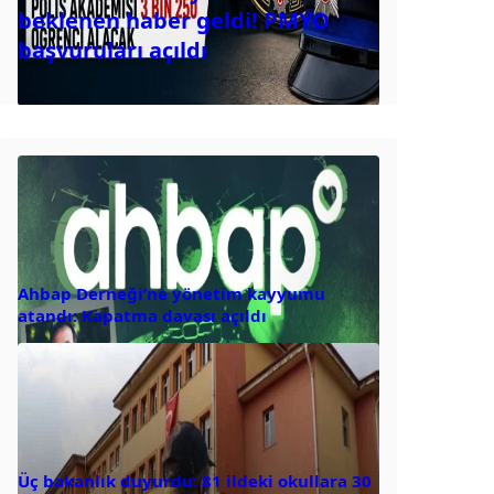
beklenen haber geldi! PMYO
başvuruları açıldı
Ahbap Derneği’ne yönetim kayyumu
atandı: Kapatma davası açıldı
Üç bakanlık duyurdu: 81 ildeki okullara 30