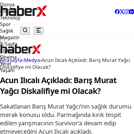
Dünya
Politika
Teknoloji
Spor
Sağlık
Magazin
3. Sayfa
Eğitim
Sinema
Anasayfa
›
Medya
›
Acun Ilıcalı Açıkladı: Barış Murat Yağcı
Yerel
Diskalifiye mi Olacak?
Yaşam
Acun Ilıcalı Açıkladı: Barış Murat
Yağcı Diskalifiye mi Olacak?
Sakatlanan Barış Murat Yağcı’nın sağlık durumu
merak konusu oldu. Parmağında kırık tespit
edilen yarışmacının Survivor’a devam edip
etmeyeceğini Acun Ilıcalı açıkladı.