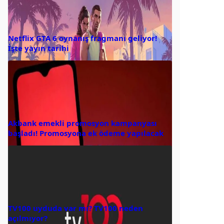
Netflix GTA 6 oynanış fragmanı geliyor!
İşte yayın tarihi
Akbank emekli promosyon kampanyası
başladı! Promosyona ek ödeme yapılacak
TV100 uyduda var mı? TV100 neden
açılmıyor?