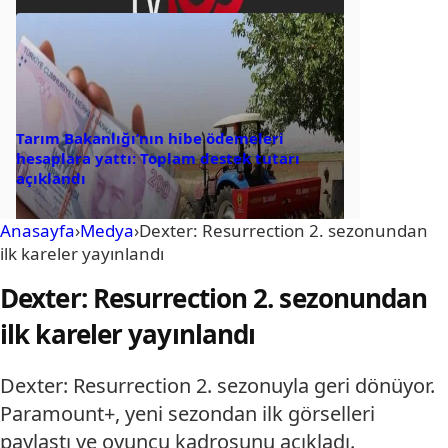
Tarım Bakanlığı’nın hibe ödemeleri
hesaplara yattı: Toplam destek tutarı
açıklandı
Anasayfa
›
Medya
›
Dexter: Resurrection 2. sezonundan
ilk kareler yayınlandı
Dexter: Resurrection 2. sezonundan
ilk kareler yayınlandı
Dexter: Resurrection 2. sezonuyla geri dönüyor.
Paramount+, yeni sezondan ilk görselleri
paylaştı ve oyuncu kadrosunu açıkladı.