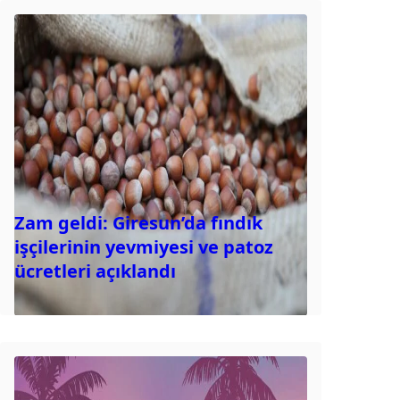
Zam geldi: Giresun’da fındık
işçilerinin yevmiyesi ve patoz
ücretleri açıklandı