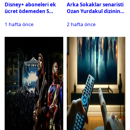
Disney+ aboneleri ek
Arka Sokaklar senaristi
ücret ödemeden S
Ozan Yurdakul dizinin
Sport kanallarını
final yaptığını duyurdu
1 hafta önce
2 hafta önce
izleyebilecek