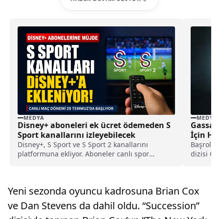
MEDYA
MEDYA
Disney+ aboneleri ek ücret ödemeden S
Gassal 
Sport kanallarını izleyebilecek
İçin Ha
Disney+, S Sport ve S Sport 2 kanallarını
Başrolün
platformuna ekliyor. Aboneler canlı spor
dizisi Ga
yayınlarını ek ücret ödemeden izleyebilecek.
not...
Yeni sezonda oyuncu kadrosuna Brian Cox
ve Dan Stevens da dahil oldu. “Succession”