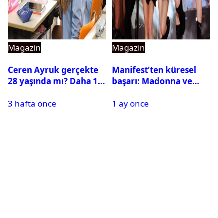
Magazin
Magazin
Ceren Ayruk gerçekte
Manifest’ten küresel
28 yaşında mı? Daha 17
başarı: Madonna ve
Leyla kaç yaşında?
Beyonce’yi geride
3 hafta önce
1 ay önce
bıraktı