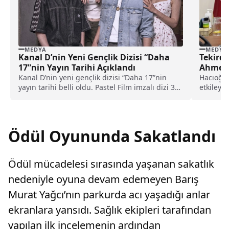
MEDYA
MEDYA
Kanal D’nin Yeni Gençlik Dizisi “Daha
Tekird
17”nin Yayın Tarihi Açıklandı
Ahmet H
Oylama
Kanal D’nin yeni gençlik dizisi “Daha 17”nin
Hacıoğlu
yayın tarihi belli oldu. Pastel Film imzalı dizi 31
etkileye
Mayıs’ta izleyiciyle buluşacak.
organları
Ödül Oyununda Sakatlandı
Ödül mücadelesi sırasında yaşanan sakatlık
nedeniyle oyuna devam edemeyen Barış
Murat Yağcı’nın parkurda acı yaşadığı anlar
ekranlara yansıdı. Sağlık ekipleri tarafından
yapılan ilk incelemenin ardından