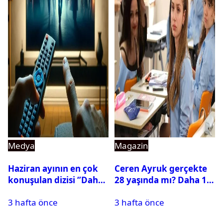
Medya
Magazin
Haziran ayının en çok
Ceren Ayruk gerçekte
konuşulan dizisi ‘’Daha
28 yaşında mı? Daha 17
17’’ oldu
Leyla kaç yaşında?
3 hafta önce
3 hafta önce