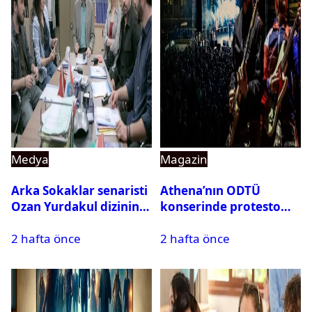
Medya
Magazin
Arka Sokaklar senaristi
Athena’nın ODTÜ
Ozan Yurdakul dizinin
konserinde protesto
final yaptığını duyurdu
krizi
2 hafta önce
2 hafta önce