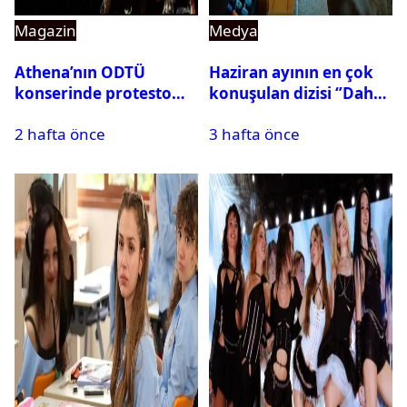
Magazin
Medya
Athena’nın ODTÜ
Haziran ayının en çok
konserinde protesto
konuşulan dizisi ‘’Daha
krizi
17’’ oldu
2 hafta önce
3 hafta önce