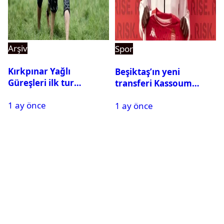
Arşiv
Spor
Kırkpınar Yağlı
Beşiktaş’ın yeni
Güreşleri ilk tur
transferi Kassoum
sonuçları açıklandı! İşte
Ouattara saat kaçta
1 ay önce
2. tura geçen
1 ay önce
gelecek? Resmi
pehlivanlar
açıklama geldi