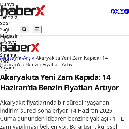
Dünya
Politika
Teknoloji
Spor
Sağlık
Magazin
3. Sayfa
Eğitim
Sinema
Anasayfa
›
Arşiv
›
Akaryakıta Yeni Zam Kapıda: 14
Yerel
Haziran’da Benzin Fiyatları Artıyor
Yaşam
Akaryakıta Yeni Zam Kapıda: 14
Haziran’da Benzin Fiyatları Artıyor
Akaryakıt fiyatlarında bir süredir yaşanan
indirim süreci sona eriyor. 14 Haziran 2025
Cuma gününden itibaren benzine yaklaşık 1 TL
zam yapılması bekleniyor. Bu artışın, küresel