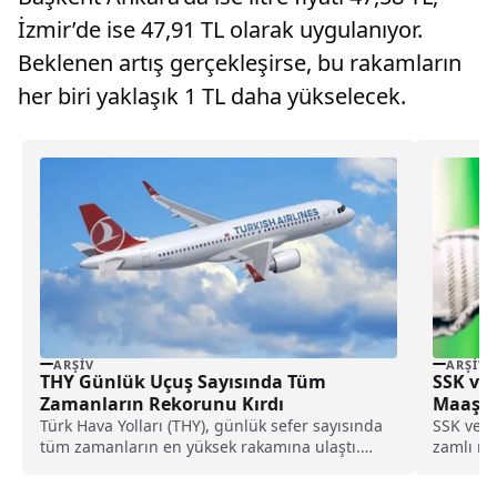
İzmir’de ise 47,91 TL olarak uygulanıyor.
Beklenen artış gerçekleşirse, bu rakamların
her biri yaklaşık 1 TL daha yükselecek.
ARŞIV
ARŞIV
THY Günlük Uçuş Sayısında Tüm
SSK ve
Zamanların Rekorunu Kırdı
Maaş Ö
Türk Hava Yolları (THY), günlük sefer sayısında
SSK ve B
tüm zamanların en yüksek rakamına ulaştı.
zamlı ma
Şirketin...
Bu yılın..