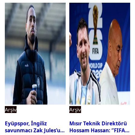
Arşiv
Arşiv
Eyüpspor, İngiliz
Mısır Teknik Direktörü
savunmacı Zak Jules’u
Hossam Hassan: ‘’FIFA,