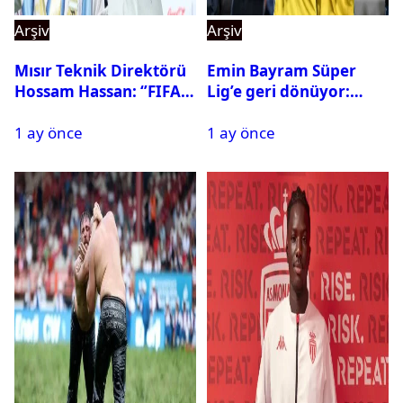
Arşiv
Arşiv
Mısır Teknik Direktörü
Emin Bayram Süper
Hossam Hassan: ‘’FIFA,
Lig’e geri dönüyor:
Messi’nin elenmesini
Galatasaray onay verdi
1 ay önce
1 ay önce
istemiyor’’