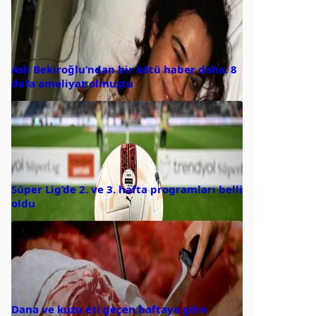
Aslı Bekiroğlu’ndan bir kötü haber daha: 8
defa ameliyat olmuştu
Süper Lig’de 2. ve 3. hafta programları belli
oldu
Dana ve kuzu eti geçen haftaya göre