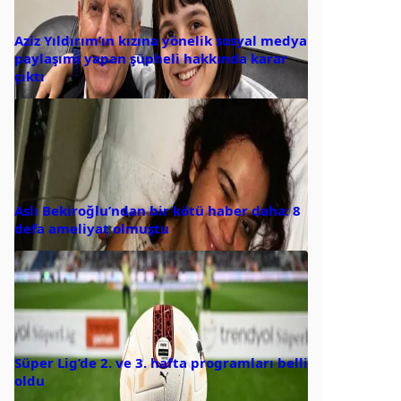
Aziz Yıldırım’ın kızına yönelik sosyal medya
paylaşımı yapan şüpheli hakkında karar
çıktı
Aslı Bekiroğlu’ndan bir kötü haber daha: 8
defa ameliyat olmuştu
Süper Lig’de 2. ve 3. hafta programları belli
oldu