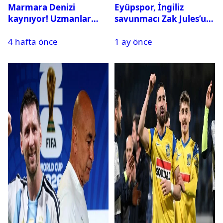
Marmara Denizi
Eyüpspor, İngiliz
kaynıyor! Uzmanlar
savunmacı Zak Jules’u
tehlikeyi işaret etti
kadrosuna kattı
4 hafta önce
1 ay önce