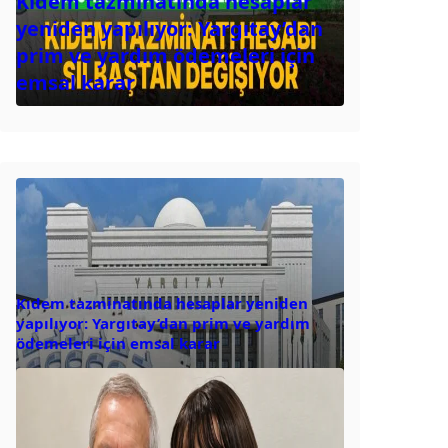
Kıdem tazminatında hesaplar
yeniden yapılıyor: Yargıtay’dan
prim ve yardım ödemeleri için
emsal karar
Kıdem tazminatında hesaplar yeniden
yapılıyor: Yargıtay’dan prim ve yardım
ödemeleri için emsal karar