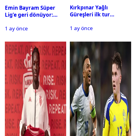
Kırkpınar Yağlı
Emin Bayram Süper
Güreşleri ilk tur
Lig’e geri dönüyor:
sonuçları açıklandı! İşte
Galatasaray onay verdi
1 ay önce
2. tura geçen
1 ay önce
pehlivanlar