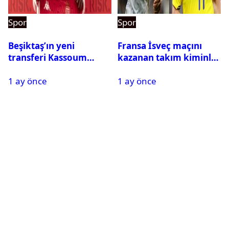
Spor
Spor
Beşiktaş’ın yeni
Fransa İsveç maçını
transferi Kassoum
kazanan takım kiminle
Ouattara saat kaçta
eşleşecek? Son 16
1 ay önce
1 ay önce
gelecek? Resmi
turundaki rakip belli
açıklama geldi
oldu