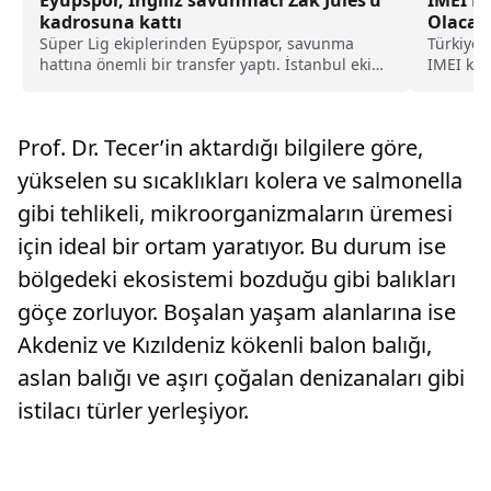
Eyüpspor, İngiliz savunmacı Zak Jules’u
IMEI Ka
kadrosuna kattı
Olacak
Süper Lig ekiplerinden Eyüpspor, savunma
Türkiye’d
hattına önemli bir transfer yaptı. İstanbul ekibi,
IMEI kay
Rotherham United formasını terleten İngiliz
yapılmay
stoper Zak Jules’u transfer ettiğini açıkladı.
Prof. Dr. Tecer’in aktardığı bilgilere göre,
yükselen su sıcaklıkları kolera ve salmonella
gibi tehlikeli, mikroorganizmaların üremesi
için ideal bir ortam yaratıyor. Bu durum ise
bölgedeki ekosistemi bozduğu gibi balıkları
göçe zorluyor. Boşalan yaşam alanlarına ise
Akdeniz ve Kızıldeniz kökenli balon balığı,
aslan balığı ve aşırı çoğalan denizanaları gibi
istilacı türler yerleşiyor.