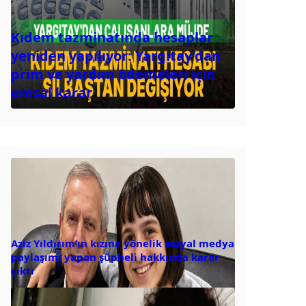
Kıdem tazminatında hesaplar
yeniden yapılıyor: Yargıtay’dan
prim ve yardım ödemeleri için
emsal karar
Aziz Yıldırım’ın kızına yönelik sosyal medya
paylaşımı yapan şüpheli hakkında karar
çıktı