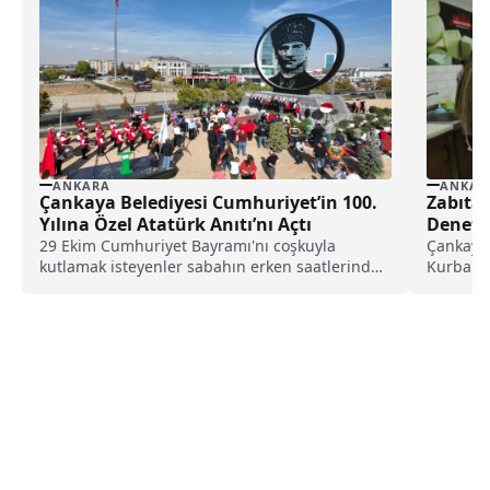
ANKARA
ANKAR
Çankaya Belediyesi Cumhuriyet’in 100.
Zabıta
Yılına Özel Atatürk Anıtı’nı Açtı
Deneti
29 Ekim Cumhuriyet Bayramı'nı coşkuyla
Çankaya 
kutlamak isteyenler sabahın erken saatlerinde
Kurban B
sokakları doldururken, 81 ilde...
Belediye