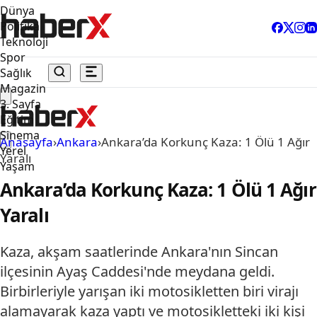
Dünya
Politika
Teknoloji
Spor
Sağlık
Magazin
3. Sayfa
Eğitim
Sinema
Anasayfa
›
Ankara
›
Ankara’da Korkunç Kaza: 1 Ölü 1 Ağır
Yerel
Yaralı
Yaşam
Ankara’da Korkunç Kaza: 1 Ölü 1 Ağır
Yaralı
Kaza, akşam saatlerinde Ankara'nın Sincan
ilçesinin Ayaş Caddesi'nde meydana geldi.
Birbirleriyle yarışan iki motosikletten biri virajı
alamayarak kaza yaptı ve motosikletteki iki kişi