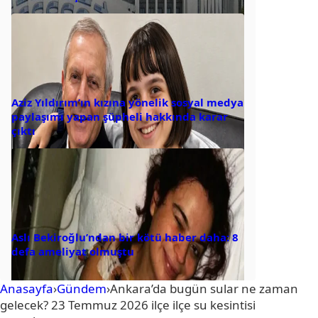
Aziz Yıldırım’ın kızına yönelik sosyal medya
paylaşımı yapan şüpheli hakkında karar
çıktı
Aslı Bekiroğlu’ndan bir kötü haber daha: 8
defa ameliyat olmuştu
Anasayfa
›
Gündem
›
Ankara’da bugün sular ne zaman
gelecek? 23 Temmuz 2026 ilçe ilçe su kesintisi