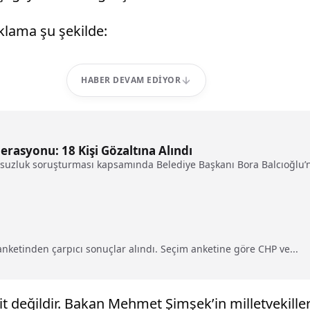
ıklama şu şekilde:
HABER DEVAM EDIYOR
perasyonu: 18 Kişi Gözaltına Alındı
yolsuzluk soruşturması kapsamında Belediye Başkanı Bora Balcıoğlu’
nketinden çarpıcı sonuçlar alındı. Seçim anketine göre CHP ve...
 değildir. Bakan Mehmet Şimşek’in milletvekilleri