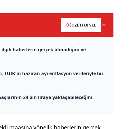
ÖZETİ DİNLE
e ilgili haberlerin gerçek olmadığını ve
p,
TÜİK
'in haziran ayı enflasyon verileriyle bu
şlarının 24 bin liraya yaklaşabileceğini
kli maaşına yönelik haberlerin gerçek