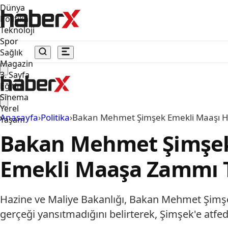
Dünya
Politika
Teknoloji
Spor
Sağlık
Magazin
3. Sayfa
Eğitim
Sinema
Yerel
Anasayfa
›
Politika
›
Bakan Mehmet Şimşek Emekli Maaşı H
Yaşam
Bakan Mehmet Şimşek 
Emekli Maaşa Zammı
Hazine ve Maliye Bakanlığı, Bakan Mehmet Şimşe
gerçeği yansıtmadığını belirterek, Şimşek'e atfed