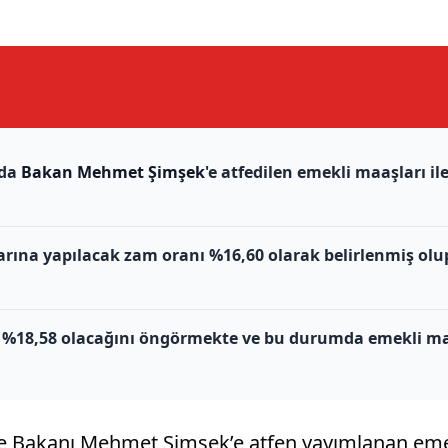
nda
Bakan Mehmet Şimşek
'e atfedilen emekli maaşları il
larına yapılacak zam oranı %16,60 olarak belirlenmiş olu
ın %18,58 olacağını öngörmekte ve bu durumda emekli maa
iye Bakanı Mehmet Şimşek’e atfen yayımlanan eme