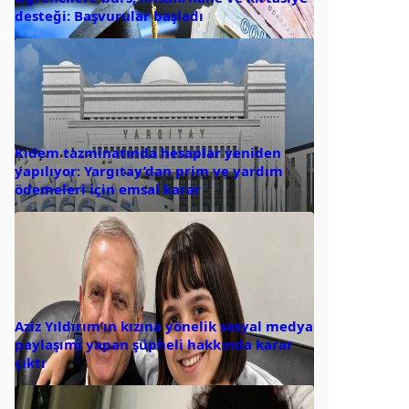
desteği: Başvurular başladı
Kıdem tazminatında hesaplar yeniden
yapılıyor: Yargıtay’dan prim ve yardım
ödemeleri için emsal karar
Aziz Yıldırım’ın kızına yönelik sosyal medya
paylaşımı yapan şüpheli hakkında karar
çıktı