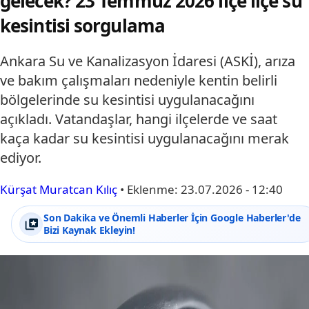
gelecek? 23 Temmuz 2026 ilçe ilçe su
kesintisi sorgulama
Ankara Su ve Kanalizasyon İdaresi (ASKİ), arıza
ve bakım çalışmaları nedeniyle kentin belirli
bölgelerinde su kesintisi uygulanacağını
açıkladı. Vatandaşlar, hangi ilçelerde ve saat
kaça kadar su kesintisi uygulanacağını merak
ediyor.
Kürşat Muratcan Kılıç
•
Eklenme:
23.07.2026 - 12:40
Son Dakika ve Önemli Haberler İçin Google Haberler'de
Bizi Kaynak Ekleyin!