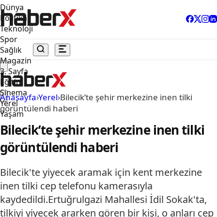
Dünya
Politika
Teknoloji
Spor
Sağlık
Magazin
3. Sayfa
Eğitim
Sinema
Anasayfa
›
Yerel
›
Bilecik’te şehir merkezine inen tilki
Yerel
görüntülendi haberi
Yaşam
Bilecik’te şehir merkezine inen tilki
görüntülendi haberi
Bilecik'te yiyecek aramak için kent merkezine
inen tilki cep telefonu kamerasıyla
kaydedildi.Ertuğrulgazi Mahallesi İdil Sokak'ta,
tilkiyi yiyecek ararken gören bir kişi, o anları cep