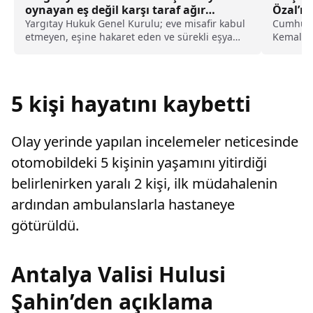
oynayan eş değil karşı taraf ağır
Özal’ın
kusurlu sayıldı
Yargıtay Hukuk Genel Kurulu; eve misafir kabul
Cumhuriy
etmeyen, eşine hakaret eden ve sürekli eşya
Kemal Kı
değiştirerek masraf çıkaran kadını ağır kusurlu
Özal ve e
sayarak, kadının eşine tazminat ödemesine
karar verdi.
5 kişi hayatını kaybetti
Olay yerinde yapılan incelemeler neticesinde
otomobildeki 5 kişinin yaşamını yitirdiği
belirlenirken yaralı 2 kişi, ilk müdahalenin
ardından ambulanslarla hastaneye
götürüldü.
Antalya Valisi Hulusi
Şahin’den açıklama