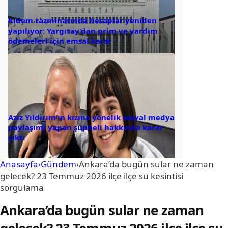
Kıdem tazminatında hesaplar yeniden
yapılıyor: Yargıtay’dan prim ve yardım
ödemeleri için emsal karar
Aziz Yıldırım’ın kızına yönelik sosyal medya
paylaşımı yapan şüpheli hakkında karar
çıktı
Anasayfa
›
Gündem
›
Ankara’da bugün sular ne zaman
gelecek? 23 Temmuz 2026 ilçe ilçe su kesintisi
sorgulama
Ankara’da bugün sular ne zaman