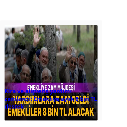
Kira ve alışveriş yardımı
zamlandı: Emekliye aylık 8 bin TL
destek