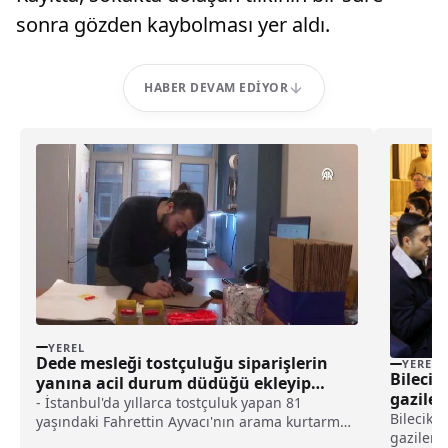
sonra gözden kaybolması yer aldı.
HABER DEVAM EDIYOR
YEREL
Dede mesleği tostçuluğu siparişlerin
YEREL
Bilecik 
yanına acil durum düdüğü ekleyip
gaziler
sürdürüyorlar haberi
- İstanbul'da yıllarca tostçuluk yapan 81
Bilecik V
yaşındaki Fahrettin Ayvacı'nın arama kurtarma
gazilerle
gönüllüsü iki torunu, deprem konusunda