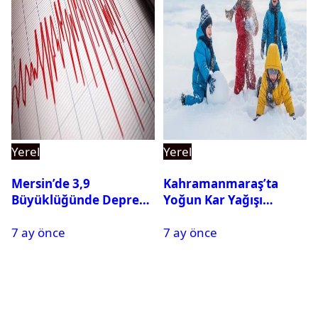
Yerel
Yerel
Mersin’de 3,9
Kahramanmaraş’ta
Büyüklüğünde Deprem
Yoğun Kar Yağışı
Oldu
Nedeniyle Okullar Yarın
7 ay önce
7 ay önce
Tatil