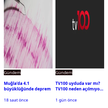
Gündem
Gündem
Muğla’da 4.1
TV100 uyduda var mı?
büyüklüğünde deprem
TV100 neden açılmıyor?
18 saat önce
1 gün önce