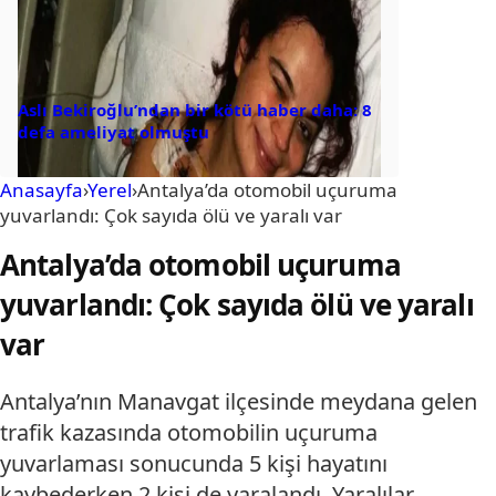
Aslı Bekiroğlu’ndan bir kötü haber daha: 8
defa ameliyat olmuştu
Anasayfa
›
Yerel
›
Antalya’da otomobil uçuruma
yuvarlandı: Çok sayıda ölü ve yaralı var
Antalya’da otomobil uçuruma
yuvarlandı: Çok sayıda ölü ve yaralı
var
Antalya’nın Manavgat ilçesinde meydana gelen
trafik kazasında otomobilin uçuruma
yuvarlaması sonucunda 5 kişi hayatını
kaybederken 2 kişi de yaralandı. Yaralılar