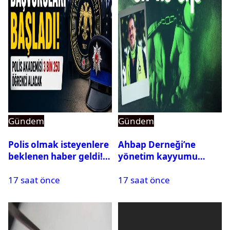
Gündem
Gündem
Polis olmak isteyenlere
Ahbap Derneği’ne
beklenen haber geldi!
yönetim kayyumu
PMYO başvuruları açıldı
atandı: Kapatma davası
17 saat önce
17 saat önce
açıldı