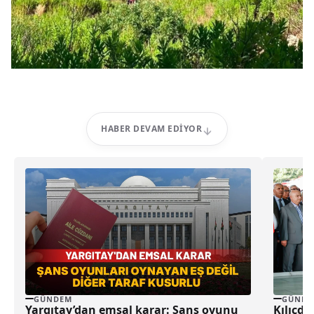
HABER DEVAM EDIYOR
GÜNDEM
GÜNDE
Yargıtay’dan emsal karar: Şans oyunu
Kılıçd