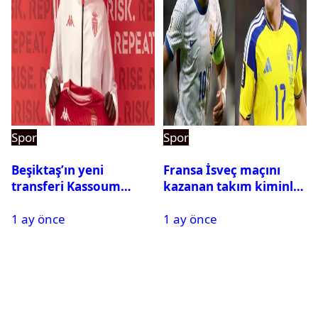
Spor
Spor
Beşiktaş’ın yeni
Fransa İsveç maçını
transferi Kassoum
kazanan takım kiminle
Ouattara saat kaçta
eşleşecek? Son 16
1 ay önce
1 ay önce
gelecek? Resmi
turundaki rakip belli
açıklama geldi
oldu