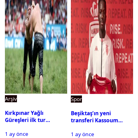
Arşiv
Spor
Kırkpınar Yağlı
Beşiktaş’ın yeni
Güreşleri ilk tur
transferi Kassoum
sonuçları açıklandı! İşte
Ouattara saat kaçta
1 ay önce
2. tura geçen
1 ay önce
gelecek? Resmi