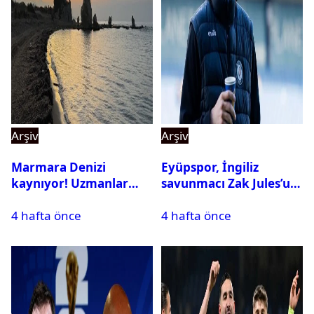
Arşiv
Arşiv
Marmara Denizi
Eyüpspor, İngiliz
kaynıyor! Uzmanlar
savunmacı Zak Jules’u
tehlikeyi işaret etti
kadrosuna kattı
4 hafta önce
4 hafta önce