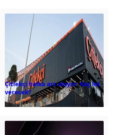
Çitlekçi halka arz oluyor: Kaç lot
verecek?