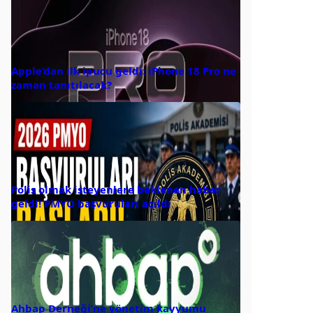
Apple’dan ilk ipucu geldi: iPhone 18 Pro ne
zaman tanıtılacak?
Polis olmak isteyenlere beklenen haber
geldi! PMYO başvuruları açıldı
Ahbap Derneği’ne yönetim kayyumu