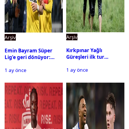
Arşiv
Arşiv
Kırkpınar Yağlı
Emin Bayram Süper
Güreşleri ilk tur
Lig’e geri dönüyor:
sonuçları açıklandı! İşte
Galatasaray onay verdi
1 ay önce
2. tura geçen
1 ay önce
pehlivanlar