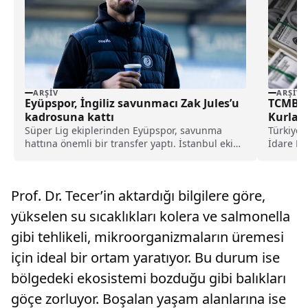
ARŞIV
ARŞIV
Eyüpspor, İngiliz savunmacı Zak Jules’u
TCMB’ni
kadrosuna kattı
Kurları
Süper Lig ekiplerinden Eyüpspor, savunma
Türkiye 
hattına önemli bir transfer yaptı. İstanbul ekibi,
İdare Me
Rotherham United formasını terleten İngiliz
belirlene
stoper Zak Jules’u transfer ettiğini açıkladı.
Prof. Dr. Tecer’in aktardığı bilgilere göre,
yükselen su sıcaklıkları kolera ve salmonella
gibi tehlikeli, mikroorganizmaların üremesi
için ideal bir ortam yaratıyor. Bu durum ise
bölgedeki ekosistemi bozduğu gibi balıkları
göçe zorluyor. Boşalan yaşam alanlarına ise