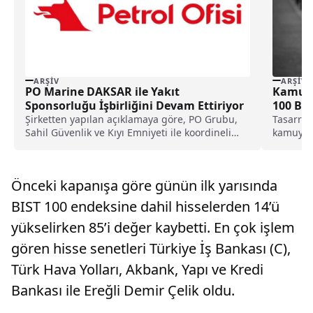
ARŞIV
ARŞIV
PO Marine DAKSAR ile Yakıt
Kamudak
Sponsorluğu İşbirliğini Devam Ettiriyor
100 Bin
Şirketten yapılan açıklamaya göre, PO Grubu,
Tasarruf 
Sahil Güvenlik ve Kıyı Emniyeti ile koordineli
kamuya t
çalışan,...
açıklana
Önceki kapanışa göre günün ilk yarısında
BIST 100 endeksine dahil hisselerden 14’ü
yükselirken 85’i değer kaybetti. En çok işlem
gören hisse senetleri Türkiye İş Bankası (C),
Türk Hava Yolları, Akbank, Yapı ve Kredi
Bankası ile Ereğli Demir Çelik oldu.