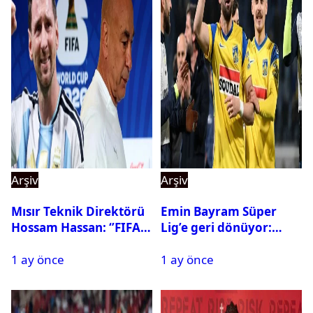
Arşiv
Arşiv
Mısır Teknik Direktörü
Emin Bayram Süper
Hossam Hassan: ‘’FIFA,
Lig’e geri dönüyor:
Messi’nin elenmesini
Galatasaray onay verdi
1 ay önce
1 ay önce
istemiyor’’