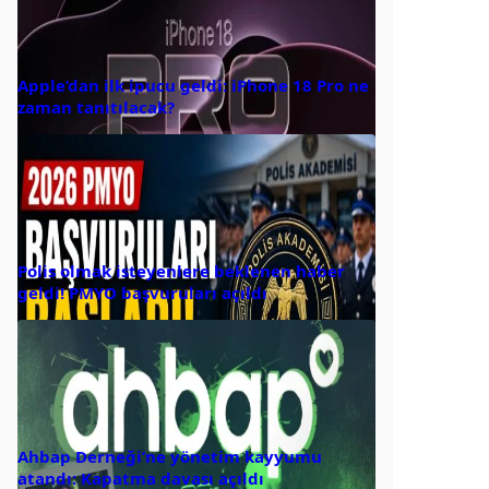
Apple’dan ilk ipucu geldi: iPhone 18 Pro ne
zaman tanıtılacak?
Polis olmak isteyenlere beklenen haber
geldi! PMYO başvuruları açıldı
Ahbap Derneği’ne yönetim kayyumu
atandı: Kapatma davası açıldı