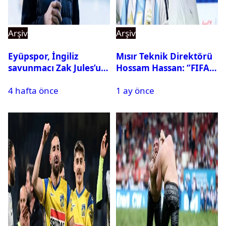
Arşiv
Arşiv
Eyüpspor, İngiliz
Mısır Teknik Direktörü
savunmacı Zak Jules’u
Hossam Hassan: ‘’FIFA,
kadrosuna kattı
Messi’nin elenmesini
4 hafta önce
1 ay önce
istemiyor’’