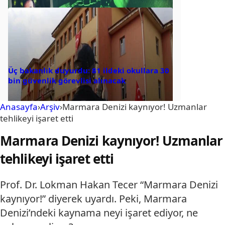
Üç bakanlık duyurdu: 81 ildeki okullara 30
bin güvenlik görevlisi alınacak
Anasayfa
›
Arşiv
›
Marmara Denizi kaynıyor! Uzmanlar
tehlikeyi işaret etti
Marmara Denizi kaynıyor! Uzmanlar
tehlikeyi işaret etti
Prof. Dr. Lokman Hakan Tecer “Marmara Denizi
kaynıyor!” diyerek uyardı. Peki, Marmara
Denizi’ndeki kaynama neyi işaret ediyor, ne