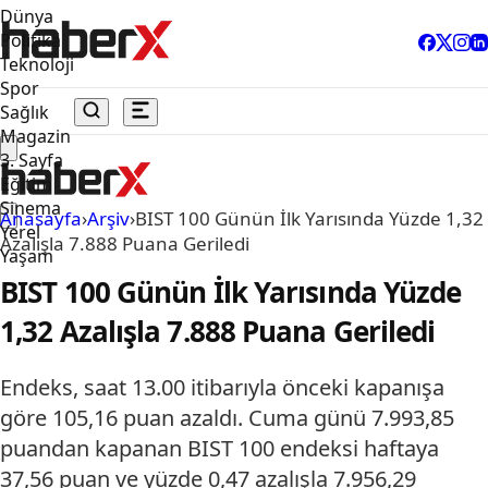
Dünya
Politika
Teknoloji
Spor
Sağlık
Magazin
3. Sayfa
Eğitim
Sinema
Anasayfa
›
Arşiv
›
BIST 100 Günün İlk Yarısında Yüzde 1,32
Yerel
Azalışla 7.888 Puana Geriledi
Yaşam
BIST 100 Günün İlk Yarısında Yüzde
1,32 Azalışla 7.888 Puana Geriledi
Endeks, saat 13.00 itibarıyla önceki kapanışa
göre 105,16 puan azaldı. Cuma günü 7.993,85
puandan kapanan BIST 100 endeksi haftaya
37,56 puan ve yüzde 0,47 azalışla 7.956,29