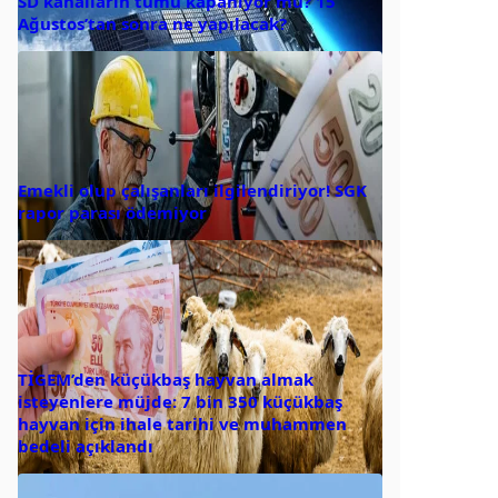
SD kanalların tümü kapanıyor mu? 15
Ağustos’tan sonra ne yapılacak?
Emekli olup çalışanları ilgilendiriyor! SGK
rapor parası ödemiyor
TİGEM’den küçükbaş hayvan almak
isteyenlere müjde: 7 bin 350 küçükbaş
hayvan için ihale tarihi ve muhammen
bedeli açıklandı