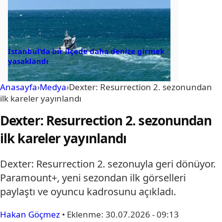
İstanbul’da bir ilçede daha denize girmek
yasaklandı
Anasayfa
›
Medya
›
Dexter: Resurrection 2. sezonundan
ilk kareler yayınlandı
Dexter: Resurrection 2. sezonundan
ilk kareler yayınlandı
Dexter: Resurrection 2. sezonuyla geri dönüyor.
Paramount+, yeni sezondan ilk görselleri
paylaştı ve oyuncu kadrosunu açıkladı.
Hakan Göçmez
•
Eklenme:
30.07.2026 - 09:13