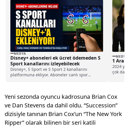
MEDYA
MEDYA
Disney+ aboneleri ek ücret ödemeden S
1 Aralı
Sport kanallarını izleyebilecek
2024 yılı
Disney+, S Sport ve S Sport 2 kanallarını
çok daha 
platformuna ekliyor. Aboneler canlı spor
yayınlarını ek ücret ödemeden izleyebilecek.
Yeni sezonda oyuncu kadrosuna Brian Cox
ve Dan Stevens da dahil oldu. “Succession”
dizisiyle tanınan Brian Cox’un “The New York
Ripper” olarak bilinen bir seri katili