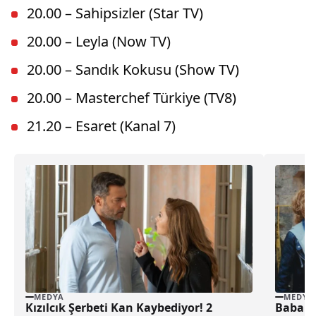
20.00 – Sahipsizler (Star TV)
20.00 – Leyla (Now TV)
20.00 – Sandık Kokusu (Show TV)
20.00 – Masterchef Türkiye (TV8)
21.20 – Esaret (Kanal 7)
MEDYA
MEDYA
Babala 
Kızılcık Şerbeti Kan Kaybediyor! 2