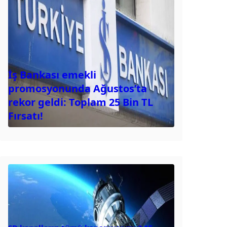
İş Bankası emekli
promosyonunda Ağustos’ta
rekor geldi: Toplam 25 Bin TL
Fırsatı!