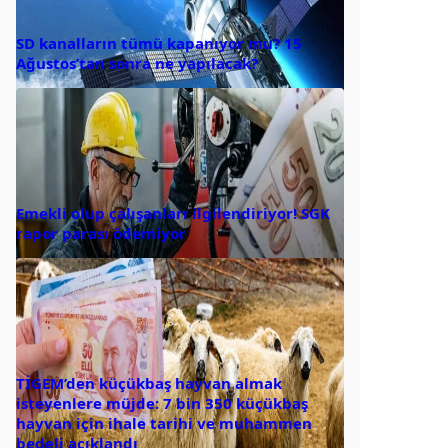
SD kanalların tümü kapanıyor mu? 15
Ağustos’tan sonra ne yapılacak?
Emekli olup çalışanları ilgilendiriyor! SGK
rapor parası ödemiyor
TİGEM’den küçükbaş hayvan almak
isteyenlere müjde: 7 bin 350 küçükbaş
hayvan için ihale tarihi ve muhammen
bedeli açıklandı