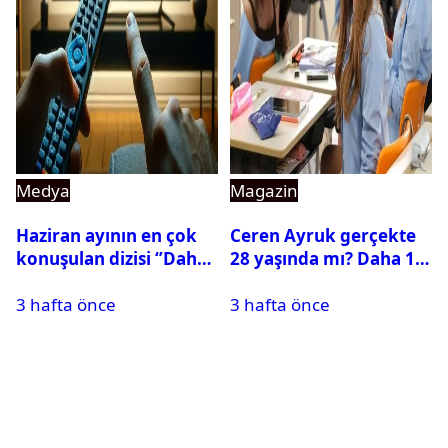
Medya
Magazin
Haziran ayının en çok
Ceren Ayruk gerçekte
konuşulan dizisi ‘’Daha
28 yaşında mı? Daha 17
17’’ oldu
Leyla kaç yaşında?
3 hafta önce
3 hafta önce