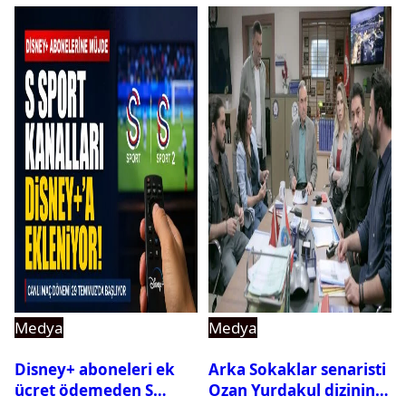
Medya
Medya
Disney+ aboneleri ek
Arka Sokaklar senaristi
ücret ödemeden S
Ozan Yurdakul dizinin