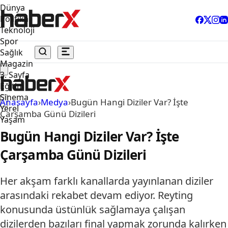
Dünya
Politika
Teknoloji
Spor
Sağlık
Magazin
3. Sayfa
Eğitim
Sinema
Anasayfa
›
Medya
›
Bugün Hangi Diziler Var? İşte
Yerel
Çarşamba Günü Dizileri
Yaşam
Bugün Hangi Diziler Var? İşte
Çarşamba Günü Dizileri
Her akşam farklı kanallarda yayınlanan diziler
arasındaki rekabet devam ediyor. Reyting
konusunda üstünlük sağlamaya çalışan
dizilerden bazıları final yapmak zorunda kalırken