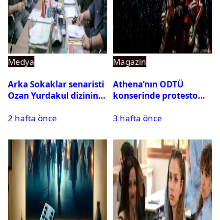
Medya
Magazin
Arka Sokaklar senaristi
Athena’nın ODTÜ
Ozan Yurdakul dizinin
konserinde protesto
final yaptığını duyurdu
krizi
2 hafta önce
3 hafta önce