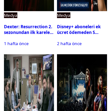
Medya
Medya
Dexter: Resurrection 2.
Disney+ aboneleri ek
sezonundan ilk kareler
ücret ödemeden S
yayınlandı
Sport kanallarını
1 hafta önce
2 hafta önce
izleyebilecek