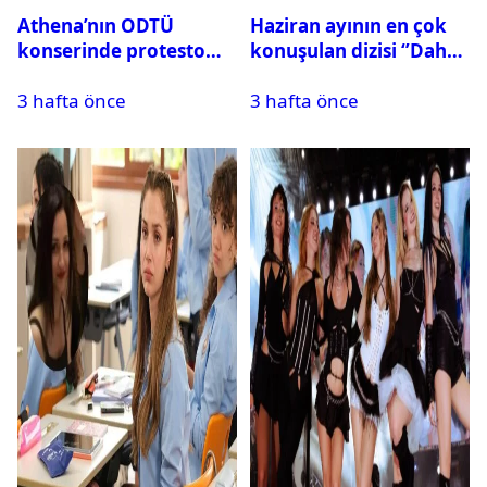
Athena’nın ODTÜ
Haziran ayının en çok
konserinde protesto
konuşulan dizisi ‘’Daha
krizi
17’’ oldu
3 hafta önce
3 hafta önce