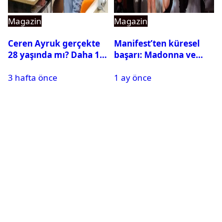
Magazin
Magazin
Ceren Ayruk gerçekte
Manifest’ten küresel
28 yaşında mı? Daha 17
başarı: Madonna ve
Leyla kaç yaşında?
Beyonce’yi geride
3 hafta önce
1 ay önce
bıraktı