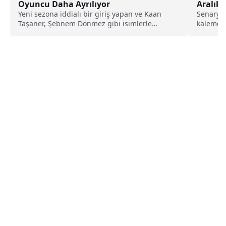
Aralık’t
Oyuncu Daha Ayrılıyor
Senaryos
Yeni sezona iddialı bir giriş yapan ve Kaan
kaleme a
Taşaner, Şebnem Dönmez gibi isimlerle
Anafarta'
kadronun...