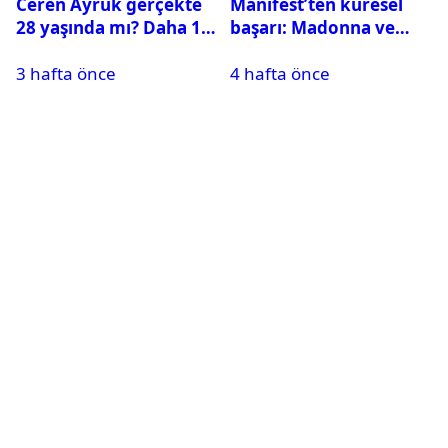
Ceren Ayruk gerçekte
Manifest’ten küresel
28 yaşında mı? Daha 17
başarı: Madonna ve
Leyla kaç yaşında?
Beyonce’yi geride
3 hafta önce
4 hafta önce
bıraktı