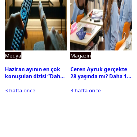
Medya
Magazin
Haziran ayının en çok
Ceren Ayruk gerçekte
konuşulan dizisi ‘’Daha
28 yaşında mı? Daha 17
17’’ oldu
Leyla kaç yaşında?
3 hafta önce
3 hafta önce