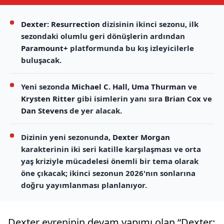
Dexter: Resurrection
dizisinin ikinci sezonu, ilk
sezondaki olumlu geri dönüşlerin ardından
Paramount+
platformunda bu kış izleyicilerle
buluşacak.
Yeni sezonda
Michael C. Hall
,
Uma Thurman
ve
Krysten Ritter
gibi isimlerin yanı sıra
Brian Cox
ve
Dan Stevens
de yer alacak.
Dizinin yeni sezonunda,
Dexter Morgan
karakterinin iki seri katille karşılaşması ve orta
yaş kriziyle mücadelesi önemli bir tema olarak
öne çıkacak; ikinci sezonun 2026'nın sonlarına
doğru yayımlanması planlanıyor.
Dexter evreninin devam yapımı olan “Dexter: