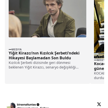
MEDYA
Yiğit Kirazcı’nın Kızılcık Şerbeti’ndeki
Hikayesi Başlamadan Son Buldu
MEDYA
Kızılcık Şerbeti dizisinde geri dönmesi
Kocaeli
beklenen Yiğit Kirazcı, senaryo değişikliği
güneş g
nedeniyle projeye katılamadı. İşte, detaylar...
KOCAELİ 
durdurul
680 güne
Müdürlü
Kaçakçıl
Müdürlüğ