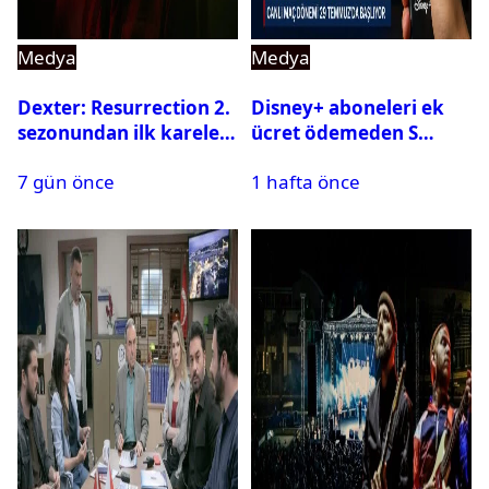
Medya
Medya
Dexter: Resurrection 2.
Disney+ aboneleri ek
sezonundan ilk kareler
ücret ödemeden S
yayınlandı
Sport kanallarını
7 gün önce
1 hafta önce
izleyebilecek