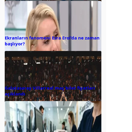
Ekranların fenomeni Esra Erol’da ne zaman
başlıyor?
Galatasaray Villarreal maç bilet fiyatları
açıklandı