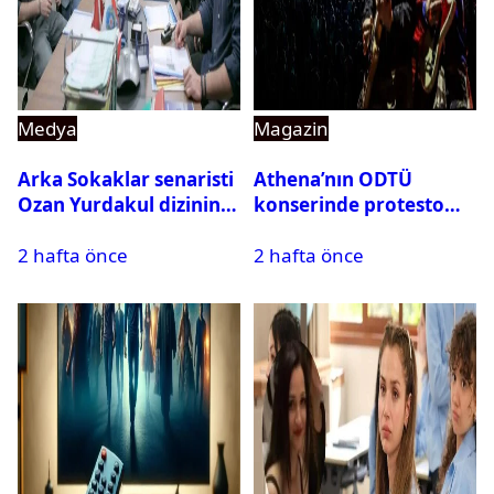
Medya
Magazin
Arka Sokaklar senaristi
Athena’nın ODTÜ
Ozan Yurdakul dizinin
konserinde protesto
final yaptığını duyurdu
krizi
2 hafta önce
2 hafta önce