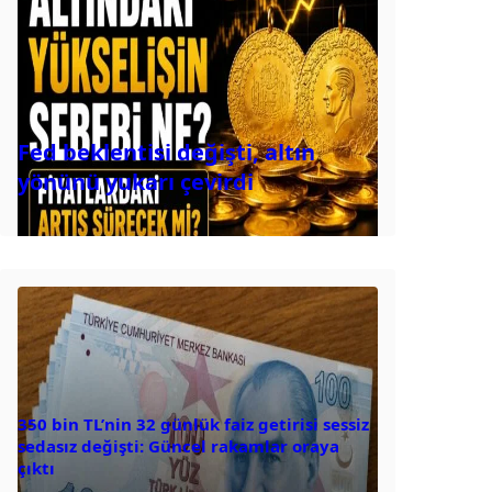
Fed beklentisi değişti, altın
yönünü yukarı çevirdi
350 bin TL’nin 32 günlük faiz getirisi sessiz
sedasız değişti: Güncel rakamlar oraya
çıktı