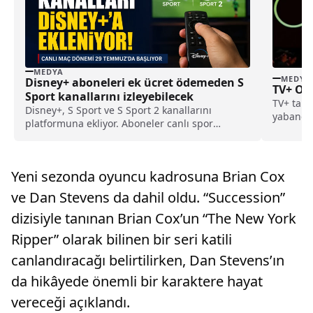
MEDYA
MEDYA
Disney+ aboneleri ek ücret ödemeden S
TV+ Os
Sport kanallarını izleyebilecek
TV+ tara
Disney+, S Sport ve S Sport 2 kanallarını
yabancı d
platformuna ekliyor. Aboneler canlı spor
yayınlarını ek ücret ödemeden izleyebilecek.
Yeni sezonda oyuncu kadrosuna Brian Cox
ve Dan Stevens da dahil oldu. “Succession”
dizisiyle tanınan Brian Cox’un “The New York
Ripper” olarak bilinen bir seri katili
canlandıracağı belirtilirken, Dan Stevens’ın
da hikâyede önemli bir karaktere hayat
vereceği açıklandı.