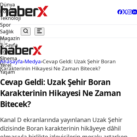
Dünya
Politika
Teknoloji
Spor
Sağlık
Magazin
3. Sayfa
Eğitim
Sinema
Anasayfa
›
Medya
›
Cevap Geldi: Uzak Şehir Boran
Yerel
Karakterinin Hikayesi Ne Zaman Bitecek?
Yaşam
Cevap Geldi: Uzak Şehir Boran
Karakterinin Hikayesi Ne Zaman
Bitecek?
Kanal D ekranlarında yayınlanan Uzak Şehir
dizisinde Boran karakterinin hikâyeye dâhil
olmasıyla birlikte izleyicilerin merakı artarken,