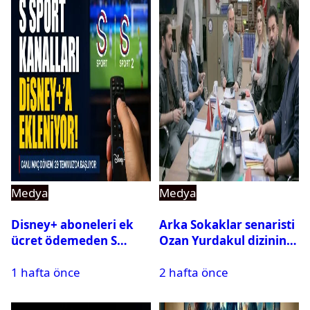
Medya
Medya
Disney+ aboneleri ek
Arka Sokaklar senaristi
ücret ödemeden S
Ozan Yurdakul dizinin
Sport kanallarını
final yaptığını duyurdu
1 hafta önce
2 hafta önce
izleyebilecek