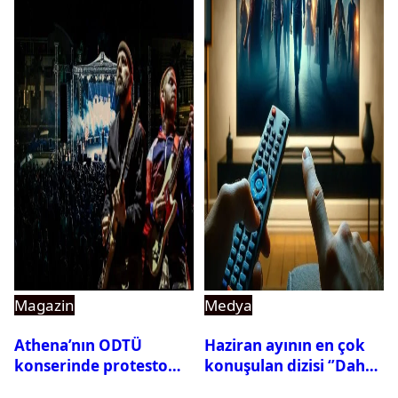
Magazin
Medya
Athena’nın ODTÜ
Haziran ayının en çok
konserinde protesto
konuşulan dizisi ‘’Daha
krizi
17’’ oldu