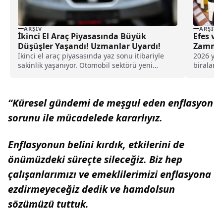
ARŞIV
ARŞIV
İkinci El Araç Piyasasında Büyük
Efes ve
Düşüşler Yaşandı! Uzmanlar Uyardı!
Zammı
İkinci el araç piyasasında yaz sonu itibariyle
2026 yıl
sakinlik yaşanıyor. Otomobil sektörü yeni
biralard
planlara yöneldi....
ilk zam 
“Küresel gündemi de meşgul eden enflasyon
sorunu ile mücadelede kararlıyız.
Enflasyonun belini kırdık, etkilerini de
önümüzdeki süreçte sileceğiz. Biz hep
çalışanlarımızı ve emeklilerimizi enflasyona
ezdirmeyeceğiz dedik ve hamdolsun
sözümüzü tuttuk.