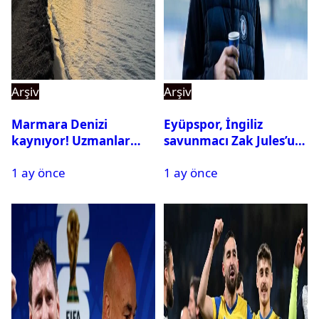
Arşiv
Arşiv
Marmara Denizi
Eyüpspor, İngiliz
kaynıyor! Uzmanlar
savunmacı Zak Jules’u
tehlikeyi işaret etti
kadrosuna kattı
1 ay önce
1 ay önce