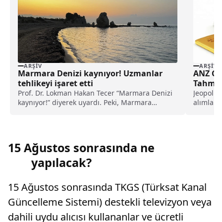
ARŞIV
ARŞIV
Marmara Denizi kaynıyor! Uzmanlar
ANZ Gro
tehlikeyi işaret etti
Tahminl
Prof. Dr. Lokman Hakan Tecer “Marmara Denizi
Jeopolit
kaynıyor!” diyerek uyardı. Peki, Marmara
alımlarıy
Denizi’ndeki kaynama neyi işaret ediyor, ne
ANZ Grou
anlama geliyor?
paylaştı.
15 Ağustos sonrasında ne
yapılacak?
15 Ağustos sonrasında TKGS (Türksat Kanal
Güncelleme Sistemi) destekli televizyon veya
dahili uydu alıcısı kullananlar ve ücretli