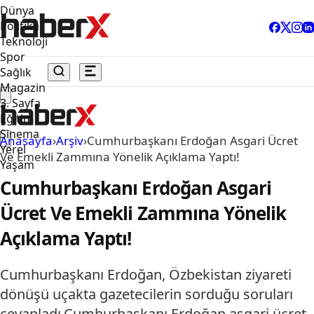
Dünya
Politika
Teknoloji
Spor
Sağlık
Magazin
3. Sayfa
Eğitim
Sinema
Anasayfa
›
Arşiv
›
Cumhurbaşkanı Erdoğan Asgari Ücret
Yerel
Ve Emekli Zammına Yönelik Açıklama Yaptı!
Yaşam
Cumhurbaşkanı Erdoğan Asgari
Ücret Ve Emekli Zammına Yönelik
Açıklama Yaptı!
Cumhurbaşkanı Erdoğan, Özbekistan ziyareti
dönüşü uçakta gazetecilerin sorduğu soruları
cevapladı.Cumhurbaşkanı Erdoğan asgari ücret