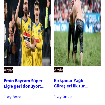
Arşiv
Arşiv
Kırkpınar Yağlı
Emin Bayram Süper
Güreşleri ilk tur
Lig’e geri dönüyor:
sonuçları açıklandı! İşte
Galatasaray onay verdi
1 ay önce
2. tura geçen
1 ay önce
pehlivanlar