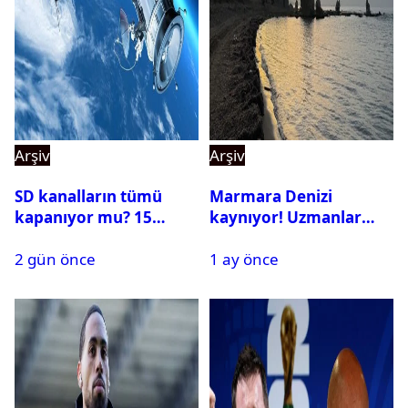
Arşiv
Arşiv
SD kanalların tümü
Marmara Denizi
kapanıyor mu? 15
kaynıyor! Uzmanlar
Ağustos’tan sonra ne
tehlikeyi işaret etti
2 gün önce
1 ay önce
yapılacak?