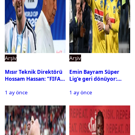
Arşiv
Arşiv
Mısır Teknik Direktörü
Emin Bayram Süper
Hossam Hassan: ‘’FIFA,
Lig’e geri dönüyor:
Messi’nin elenmesini
Galatasaray onay verdi
1 ay önce
1 ay önce
istemiyor’’