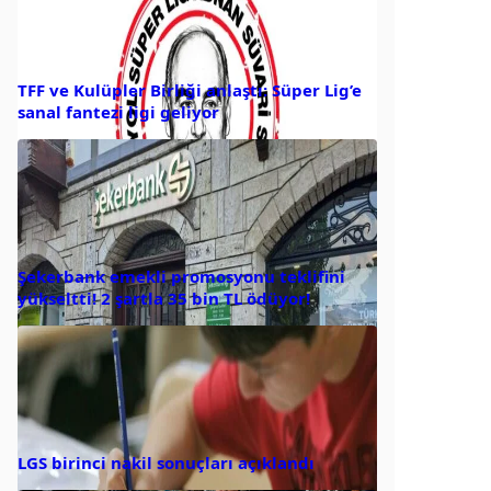
TFF ve Kulüpler Birliği anlaştı: Süper Lig’e
sanal fantezi ligi geliyor
Şekerbank emekli promosyonu teklifini
yükseltti! 2 şartla 35 bin TL ödüyor!
LGS birinci nakil sonuçları açıklandı