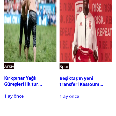
Arşiv
Spor
Kırkpınar Yağlı
Beşiktaş’ın yeni
Güreşleri ilk tur
transferi Kassoum
sonuçları açıklandı! İşte
Ouattara saat kaçta
1 ay önce
2. tura geçen
1 ay önce
gelecek? Resmi
pehlivanlar
açıklama geldi