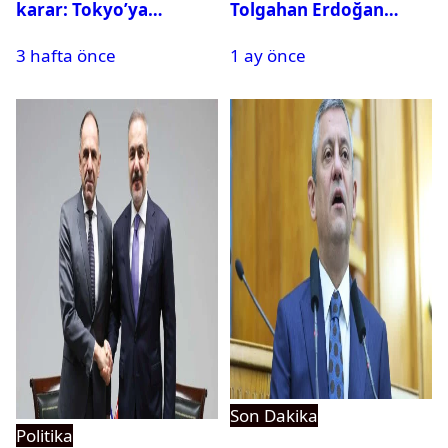
karar: Tokyo’ya
Tolgahan Erdoğan
alternatif başkent
iddiası: Operasyon
3 hafta önce
1 ay önce
geliyor
bilgisini sızdırıp para
istedi
Son Dakika
Politika