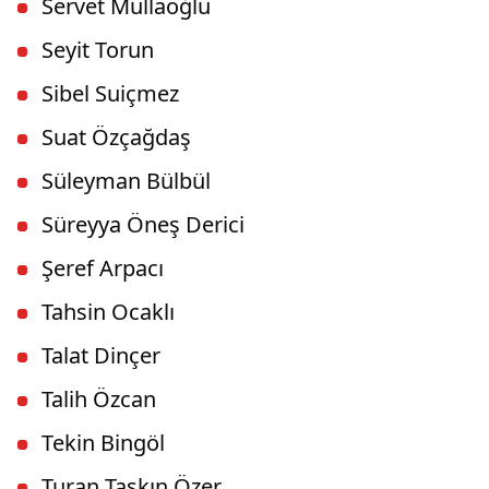
Servet Mullaoğlu
Seyit Torun
Sibel Suiçmez
Suat Özçağdaş
Süleyman Bülbül
Süreyya Öneş Derici
Şeref Arpacı
Tahsin Ocaklı
Talat Dinçer
Talih Özcan
Tekin Bingöl
Turan Taşkın Özer