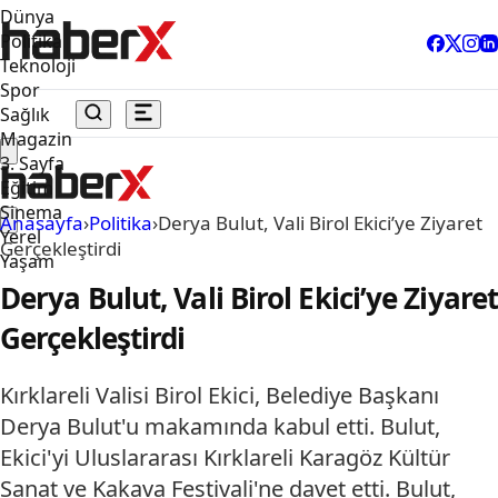
Dünya
Politika
Teknoloji
Spor
Sağlık
Magazin
3. Sayfa
Eğitim
Sinema
Anasayfa
›
Politika
›
Derya Bulut, Vali Birol Ekici’ye Ziyaret
Yerel
Gerçekleştirdi
Yaşam
Derya Bulut, Vali Birol Ekici’ye Ziyare
Gerçekleştirdi
Kırklareli Valisi Birol Ekici, Belediye Başkanı
Derya Bulut'u makamında kabul etti. Bulut,
Ekici'yi Uluslararası Kırklareli Karagöz Kültür
Sanat ve Kakava Festivali'ne davet etti. Bulut,