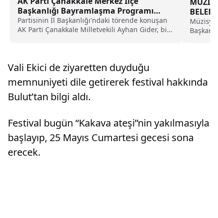
AK Parti Çanakkale Merkez İlçe
MÜZİSY
Başkanlığı Bayramlaşma Programı
BELEDİ
Düzenledi
Partisinin İl Başkanlığı'ndaki törende konuşan
Müzisyen
AK Parti Çanakkale Milletvekili Ayhan Gider, bir
Başkanlı
bayrama daha...
açıklayar
Vali Ekici de ziyaretten duyduğu
memnuniyeti dile getirerek festival hakkında
Bulut’tan bilgi aldı.
Festival bugün “Kakava ateşi”nin yakılmasıyla
başlayıp, 25 Mayıs Cumartesi gecesi sona
erecek.