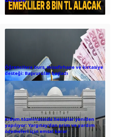
Öğrencilere burs, misafirhane ve kırtasiye
desteği: Başvurular başladı
Kıdem tazminatında hesaplar yeniden
yapılıyor: Yargıtay’dan prim ve yardım
ödemeleri için emsal karar