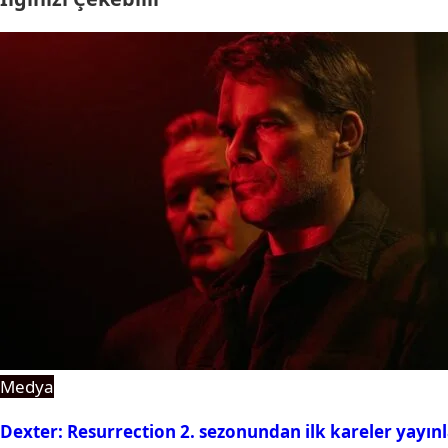
Medya
Dexter: Resurrection 2. sezonundan ilk kareler yayın