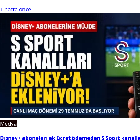
1 hafta önce
Medya
Disney+ aboneleri ek ücret ödemeden S Sport kanallar