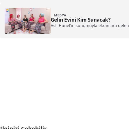
MEDYA
Gelin Evini Kim Sunacak?
Aslı Hünel’in sunumuyla ekranlara gelen G
İlginizi Çekebilir