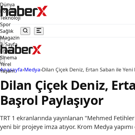
Dünya
Politika
Teknoloji
Spor
Sağlık
Magazin
3. Sayfa
Eğitim
Sinema
Yerel
Anasayfa
›
Medya
›
Dilan Çiçek Deniz, Ertan Saban ile Yeni P
Yaşam
Dilan Çiçek Deniz, Ertan
Başrol Paylaşıyor
TRT 1 ekranlarında yayınlanan "Mehmed Fetihler Su
yeni bir projeye imza atıyor. Krom Medya yapımı