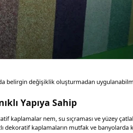
da belirgin değişiklik oluşturmadan uygulanabilme
ıklı Yapıya Sahip
f kaplamalar nem, su sıçraması ve yüzey çatlakla
lı dekoratif kaplamaların mutfak ve banyolarda ku