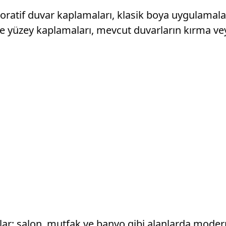
tif duvar kaplamaları, klasik boya uygulamaları
ince yüzey kaplamaları, mevcut duvarların kırma 
lar; salon, mutfak ve banyo gibi alanlarda mode