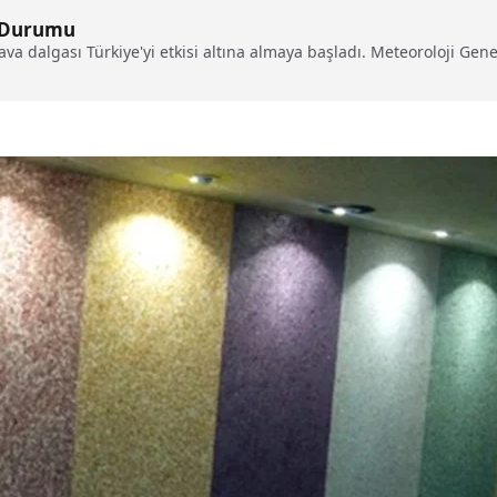
a Durumu
va dalgası Türkiye'yi etkisi altına almaya başladı. Meteoroloji Genel