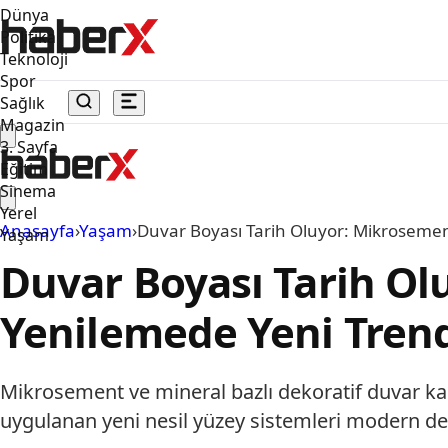
Dünya
Politika
Teknoloji
Spor
Sağlık
Magazin
3. Sayfa
Eğitim
Sinema
Yerel
Anasayfa
›
Yaşam
›
Duvar Boyası Tarih Oluyor: Mikroseme
Yaşam
Duvar Boyası Tarih Ol
Yenilemede Yeni Tren
Mikrosement ve mineral bazlı dekoratif duvar ka
uygulanan yeni nesil yüzey sistemleri modern dek