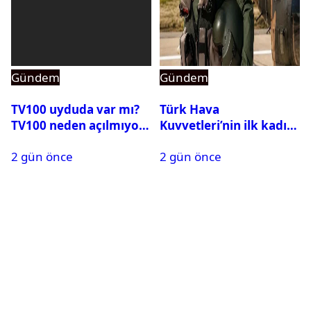
Gündem
Gündem
TV100 uyduda var mı?
Türk Hava
TV100 neden açılmıyor?
Kuvvetleri’nin ilk kadın
generali Özlem
2 gün önce
2 gün önce
Karapınar hakkında
dikkat çeken detay
ortaya çıktı