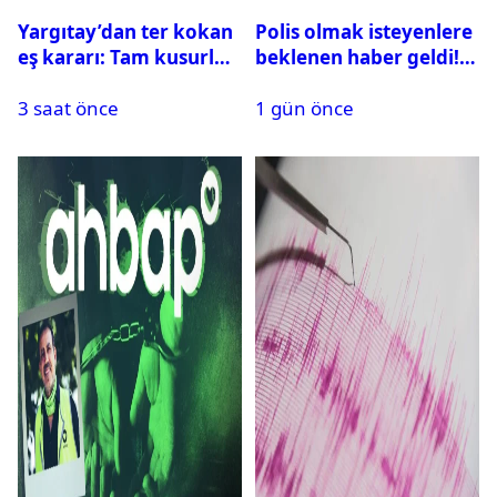
Yargıtay’dan ter kokan
Polis olmak isteyenlere
eş kararı: Tam kusurlu
beklenen haber geldi!
bulundu
PMYO başvuruları açıldı
3 saat önce
1 gün önce