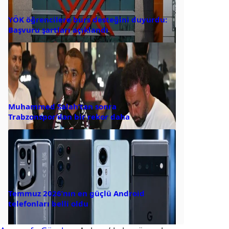
YÖK öğrencilere burs desteğini duyurdu:
Başvuru şartları açıklandı
Muhammed Salah’tan sonra
Trabzonspor’dan bir rekor daha
Temmuz 2026’nın en güçlü Android
telefonları belli oldu