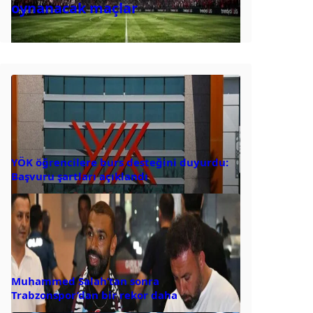
oynanacak maçlar
YÖK öğrencilere burs desteğini duyurdu:
Başvuru şartları açıklandı
Muhammed Salah’tan sonra
Trabzonspor’dan bir rekor daha