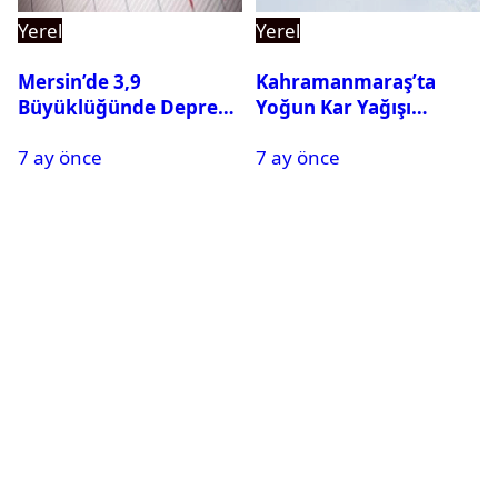
Yerel
Yerel
Mersin’de 3,9
Kahramanmaraş’ta
Büyüklüğünde Deprem
Yoğun Kar Yağışı
Oldu
Nedeniyle Okullar Yarın
7 ay önce
7 ay önce
Tatil