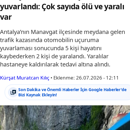
yuvarlandı: Çok sayıda ölü ve yaralı
var
Antalya’nın Manavgat ilçesinde meydana gelen
trafik kazasında otomobilin uçuruma
yuvarlaması sonucunda 5 kişi hayatını
kaybederken 2 kişi de yaralandı. Yaralılar
hastaneye kaldırılarak tedavi altına alındı.
Kürşat Muratcan Kılıç
•
Eklenme:
26.07.2026 - 12:11
Son Dakika ve Önemli Haberler İçin Google Haberler'de
Bizi Kaynak Ekleyin!