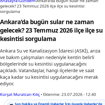
Anasayfa
›
Gündem
›
Ankara’da bugün sular ne zaman
gelecek? 23 Temmuz 2026 ilçe ilçe su kesintisi
sorgulama
Ankara’da bugün sular ne zaman
gelecek? 23 Temmuz 2026 ilçe ilçe su
kesintisi sorgulama
Ankara Su ve Kanalizasyon İdaresi (ASKİ), arıza
ve bakım çalışmaları nedeniyle kentin belirli
bölgelerinde su kesintisi uygulanacağını
açıkladı. Vatandaşlar, hangi ilçelerde ve saat
kaça kadar su kesintisi uygulanacağını merak
ediyor.
Kürşat Muratcan Kılıç
•
Eklenme:
23.07.2026 - 12:40
Son Dakika ve Önemli Haberler İçin Google Haberler'de