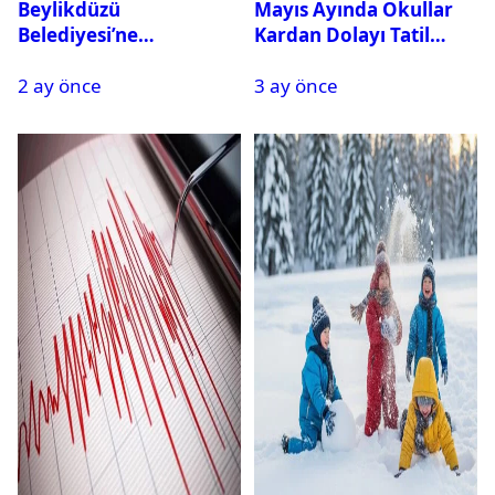
Beylikdüzü
Mayıs Ayında Okullar
Belediyesi’ne
Kardan Dolayı Tatil
Operasyon: 27 Kişi
Edildi
2 ay önce
3 ay önce
Gözaltına Alındı