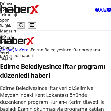
Dünya
Politika
Teknoloji
Spor
Sağlık
Magazin
3. Sayfa
Eğitim
Sinema
Anasayfa
›
Yerel
›
Edirne Belediyesince iftar programı
Yerel
düzenledi haberi
Yaşam
Edirne Belediyesince iftar programı
düzenledi haberi
Edirne Belediyesince iftar verildi.Selimiye
Meydanı'ndaki Kent Lokantası önünde
düzenlenen program Kur'an-ı Kerim tilaveti ile
başladı.Ezanın okunmasıyla programa katılan