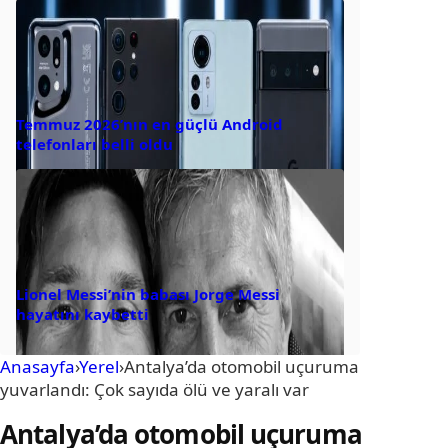
Temmuz 2026’nın en güçlü Android
telefonları belli oldu
Lionel Messi’nin babası Jorge Messi
hayatını kaybetti
Anasayfa
›
Yerel
›
Antalya’da otomobil uçuruma
yuvarlandı: Çok sayıda ölü ve yaralı var
Antalya’da otomobil uçuruma