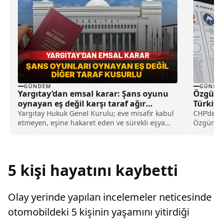
GÜNDEM
GÜNDE
Yargıtay’dan emsal karar: Şans oyunu
Özgür Ö
oynayan eş değil karşı taraf ağır
Türkiye
kusurlu sayıldı
nasıl iş
Yargıtay Hukuk Genel Kurulu; eve misafir kabul
CHP’de y
etmeyen, eşine hakaret eden ve sürekli eşya
Özgür Öz
değiştirerek masraf çıkaran kadını ağır kusurlu
kamuoyu 
sayarak, kadının eşine tazminat ödemesine
yaptığı 
karar verdi.
Kurulu’n
siyasi b
5 kişi hayatını kaybetti
araştırma
Olay yerinde yapılan incelemeler neticesinde
otomobildeki 5 kişinin yaşamını yitirdiği