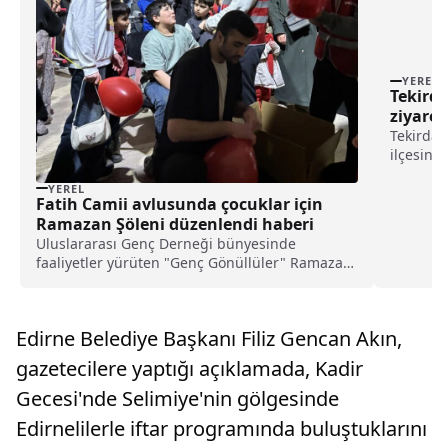
YEREL
Tekirda
ziyaret
Tekirdağ
ilçesind
yapılan 
YEREL
Kaymaka
Fatih Camii avlusunda çocuklar için
Nazmi Gü
Ramazan Şöleni düzenlendi haberi
geçirilen
Uluslararası Genç Derneği bünyesinde
faaliyetler yürüten "Genç Gönüllüler" Ramazan
ayının bereketini çocuklarla paylaştı.Dernekten
yapılan açıklamaya göre, Fatih Camii avlusunda
gerçekleştirilen Ramazan Şöleni'ne katılan
Edirne Belediye Başkanı Filiz Gencan Akın,
çocuklar, cami...
gazetecilere yaptığı açıklamada, Kadir
Gecesi'nde Selimiye'nin gölgesinde
Edirnelilerle iftar programında buluştuklarını