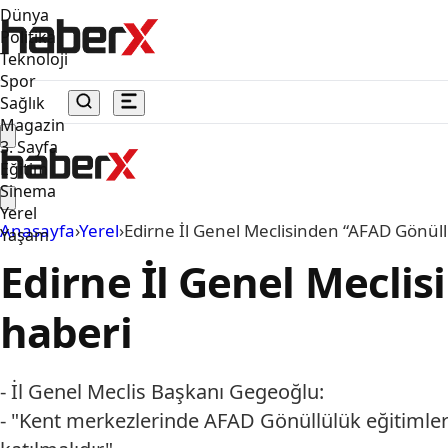
Dünya
Politika
Teknoloji
Spor
Sağlık
Magazin
3. Sayfa
Eğitim
Sinema
Yerel
Anasayfa
›
Yerel
›
Edirne İl Genel Meclisinden “AFAD Gönüll
Yaşam
Edirne İl Genel Mecli
haberi
- İl Genel Meclis Başkanı Gegeoğlu:
- "Kent merkezlerinde AFAD Gönüllülük eğitimleri 