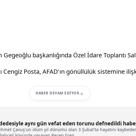
em Gegeoğlu başkanlığında Özel İdare Toplantı Sal
 Cengiz Posta, AFAD'ın gönüllülük sistemine iliş
HABER DEVAM EDIYOR
edesiyle aynı gün vefat eden torunu defnedildi habe
ehmet Çavuş'un ölüm yıl dönümü olan 3 Şubat'ta hayatını kaybeden
ı Bahçeli köyünde yaşayan Recep Eren...