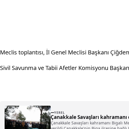
Meclis toplantısı, İl Genel Meclisi Başkanı Çiğd
Sivil Savunma ve Tabii Afetler Komisyonu Başkanı
YEREL
Çanakkale Savaşları kahramanı d
Çanakkale Savaşları kahramanı Bigalı M
verildi.Çanakkale'nin Biga ilçesine bağl