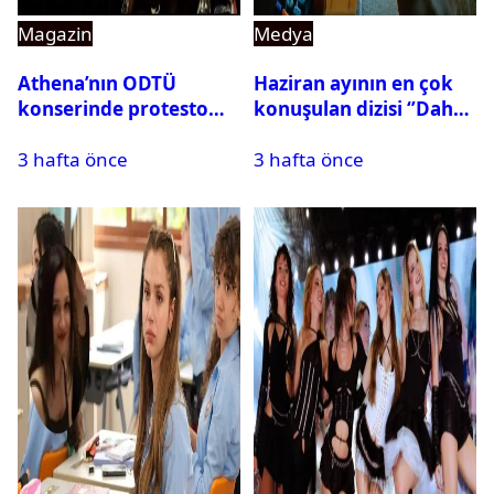
Magazin
Medya
Athena’nın ODTÜ
Haziran ayının en çok
konserinde protesto
konuşulan dizisi ‘’Daha
krizi
17’’ oldu
3 hafta önce
3 hafta önce