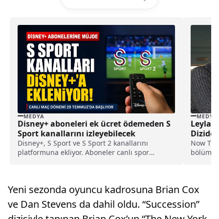
MEDYA
MEDYA
Disney+ aboneleri ek ücret ödemeden S
Leyla D
Sport kanallarını izleyebilecek
Diziden
Disney+, S Sport ve S Sport 2 kanallarını
Now TV’d
platformuna ekliyor. Aboneler canlı spor
bölümler
yayınlarını ek ücret ödemeden izleyebilecek.
Aşk…...
Yeni sezonda oyuncu kadrosuna Brian Cox
ve Dan Stevens da dahil oldu. “Succession”
dizisiyle tanınan Brian Cox’un “The New York