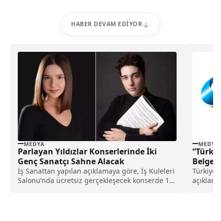
HABER DEVAM EDIYOR
MEDYA
MEDYA
Parlayan Yıldızlar Konserlerinde İki
“Türkiy
Genç Sanatçı Sahne Alacak
Belgese
İş Sanattan yapılan açıklamaya göre, İş Kuleleri
Türkiye S
Salonu’nda ücretsiz gerçekleşecek konserde 14
açıklama
yaşındaki Lidya...
kalıcı bir