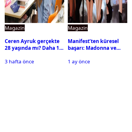
Magazin
Magazin
Ceren Ayruk gerçekte
Manifest’ten küresel
28 yaşında mı? Daha 17
başarı: Madonna ve
Leyla kaç yaşında?
Beyonce’yi geride
3 hafta önce
1 ay önce
bıraktı