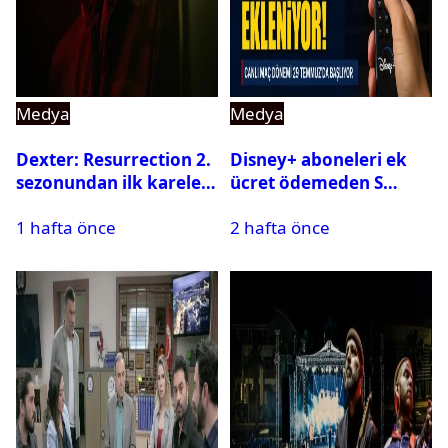
Medya
Medya
Dexter: Resurrection 2.
Disney+ aboneleri ek
sezonundan ilk kareler
ücret ödemeden S
yayınlandı
Sport kanallarını
1 hafta önce
2 hafta önce
izleyebilecek