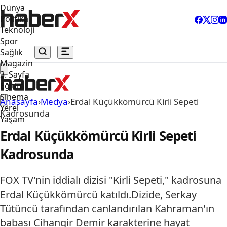
Dünya
Politika
Teknoloji
Spor
Sağlık
Magazin
3. Sayfa
Eğitim
Sinema
Anasayfa
›
Medya
›
Erdal Küçükkömürcü Kirli Sepeti
Yerel
Kadrosunda
Yaşam
Erdal Küçükkömürcü Kirli Sepeti
Kadrosunda
FOX TV'nin iddialı dizisi "Kirli Sepeti," kadrosuna
Erdal Küçükkömürcü katıldı.Dizide, Serkay
Tütüncü tarafından canlandırılan Kahraman'ın
babası Cihangir Demir karakterine hayat