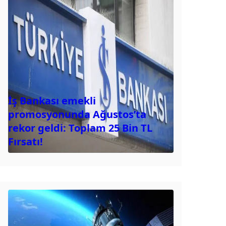
İş Bankası emekli
promosyonunda Ağustos’ta
rekor geldi: Toplam 25 Bin TL
Fırsatı!