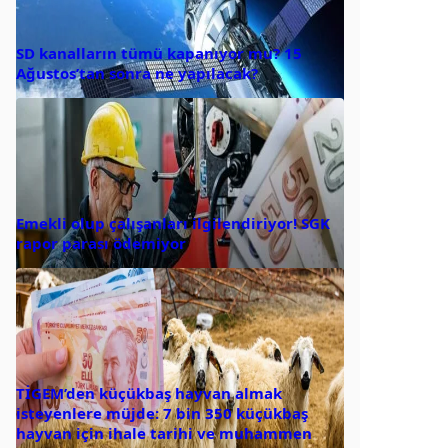
SD kanalların tümü kapanıyor mu? 15
Ağustos’tan sonra ne yapılacak?
Emekli olup çalışanları ilgilendiriyor! SGK
rapor parası ödemiyor
TİGEM’den küçükbaş hayvan almak
isteyenlere müjde: 7 bin 350 küçükbaş
hayvan için ihale tarihi ve muhammen