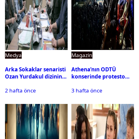
Medya
Magazin
Arka Sokaklar senaristi
Athena’nın ODTÜ
Ozan Yurdakul dizinin
konserinde protesto
final yaptığını duyurdu
krizi
2 hafta önce
3 hafta önce