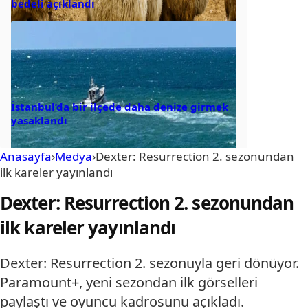
bedeli açıklandı
İstanbul’da bir ilçede daha denize girmek
yasaklandı
Anasayfa
›
Medya
›
Dexter: Resurrection 2. sezonundan
ilk kareler yayınlandı
Dexter: Resurrection 2. sezonundan
ilk kareler yayınlandı
Dexter: Resurrection 2. sezonuyla geri dönüyor.
Paramount+, yeni sezondan ilk görselleri
paylaştı ve oyuncu kadrosunu açıkladı.