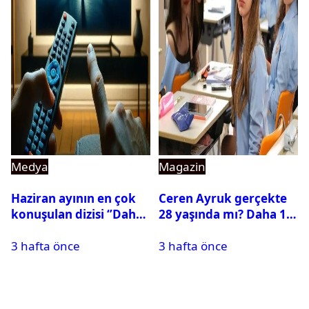
Medya
Magazin
Haziran ayının en çok
Ceren Ayruk gerçekte
konuşulan dizisi ‘’Daha
28 yaşında mı? Daha 17
17’’ oldu
Leyla kaç yaşında?
3 hafta önce
3 hafta önce