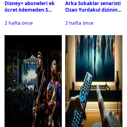
Disney+ aboneleri ek
Arka Sokaklar senaristi
ücret ödemeden S
Ozan Yurdakul dizinin
Sport kanallarını
final yaptığını duyurdu
2 hafta önce
2 hafta önce
izleyebilecek