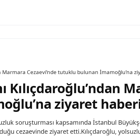
an Marmara Cezaevi’nde tutuklu bulunan İmamoğlu’na ziy
ı Kılıçdaroğlu’ndan M
oğlu’na ziyaret haber
suzluk soruşturması kapsamında İstanbul Büyükşe
ğu cezaevinde ziyaret etti.Kılıçdaroğlu, yolsuzlu