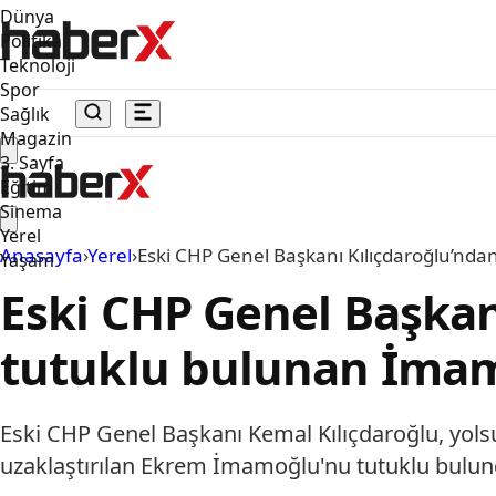
Dünya
Politika
Teknoloji
Spor
Sağlık
Magazin
3. Sayfa
Eğitim
Sinema
Yerel
Anasayfa
›
Yerel
›
Eski CHP Genel Başkanı Kılıçdaroğlu’nd
Yaşam
Eski CHP Genel Başkan
tutuklu bulunan İmam
Eski CHP Genel Başkanı Kemal Kılıçdaroğlu, yol
uzaklaştırılan Ekrem İmamoğlu'nu tutuklu bulundu