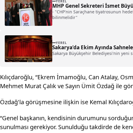
YEREL
MHP Genel Sekreteri İsmet Büyü
- "CHP'nin Saraçhane tiyatrosunun hedefi
bilinmelidir"
YEREL
Sakarya’da Ekim Ayında Sahnelen
Sakarya Büyükşehir Belediyesi'nin yeni s
Kılıçdaroğlu, “Ekrem İmamoğlu, Can Atalay, Osm
Mehmet Murat Çalık ve Sayın Ümit Özdağ ile gör
Özdağ'la görüşmesine ilişkin ise Kemal Kılıçdaroğ
“Genel başkanın, kendisinin durumunu sorduğumd
sunulması gerekiyor. Sunulduğu takdirde de kend