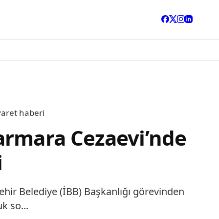
aret haberi
armara Cezaevi’nde
i
hir Belediye (İBB) Başkanlığı görevinden
k so...