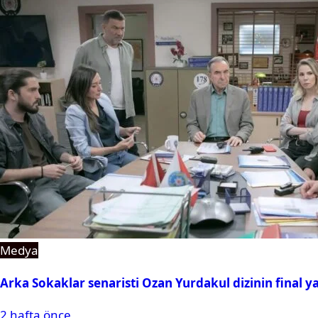
Medya
Arka Sokaklar senaristi Ozan Yurdakul dizinin final y
2 hafta önce