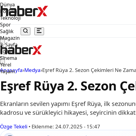
Dünya
Politika
Teknoloji
Spor
Sağlık
Magazin
3. Sayfa
Eğitim
Sinema
Yerel
Anasayfa
›
Medya
›
Eşref Rüya 2. Sezon Çekimleri Ne Zama
Yaşam
Eşref Rüya 2. Sezon Ç
Ekranların sevilen yapımı Eşref Rüya, ilk sezonunu
kadrosu ve sürükleyici hikayesi, seyircinin dikka
Özge Tekeli
•
Eklenme:
24.07.2025 - 15:47