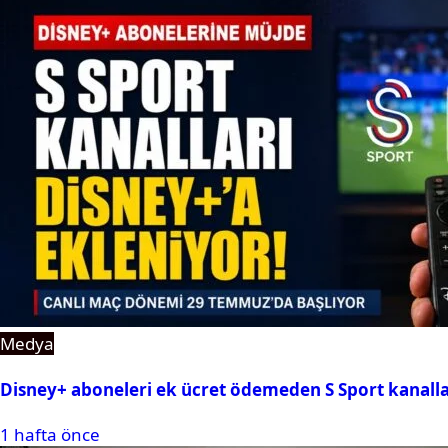
Medya
Disney+ aboneleri ek ücret ödemeden S Sport kanallar
1 hafta önce