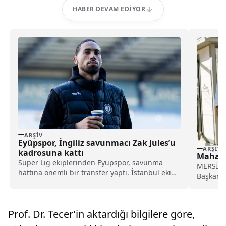
HABER DEVAM EDIYOR
ARŞIV
Eyüpspor, İngiliz savunmacı Zak Jules’u
ARŞIV
kadrosuna kattı
Mahall
Süper Lig ekiplerinden Eyüpspor, savunma
MERSİN (
hattına önemli bir transfer yaptı. İstanbul ekibi,
Başkanlı
Rotherham United formasını terleten İngiliz
her gün.
stoper Zak Jules’u transfer ettiğini açıkladı.
Prof. Dr. Tecer’in aktardığı bilgilere göre,