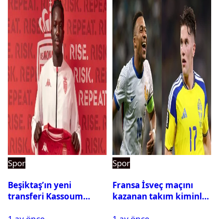
Spor
Spor
Beşiktaş’ın yeni
Fransa İsveç maçını
transferi Kassoum
kazanan takım kiminle
Ouattara saat kaçta
eşleşecek? Son 16
1 ay önce
1 ay önce
gelecek? Resmi
turundaki rakip belli