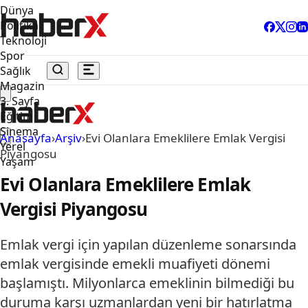
Dünya
Politika
Teknoloji
Spor
Sağlık
Magazin
3. Sayfa
Eğitim
Sinema
Anasayfa
›
Arşiv
›
Evi Olanlara Emeklilere Emlak Vergisi
Yerel
Piyangosu
Yaşam
Evi Olanlara Emeklilere Emlak
Vergisi Piyangosu
Emlak vergi için yapılan düzenleme sonarsında
emlak vergisinde emekli muafiyeti dönemi
başlamıştı. Milyonlarca emeklinin bilmediği bu
duruma karşı uzmanlardan yeni bir hatırlatma