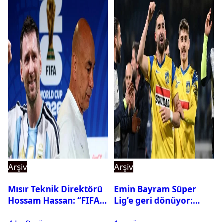
Arşiv
Arşiv
Mısır Teknik Direktörü
Emin Bayram Süper
Hossam Hassan: ‘’FIFA,
Lig’e geri dönüyor:
Messi’nin elenmesini
Galatasaray onay verdi