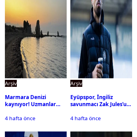
Arşiv
Arşiv
Marmara Denizi
Eyüpspor, İngiliz
kaynıyor! Uzmanlar
savunmacı Zak Jules’u
tehlikeyi işaret etti
kadrosuna kattı
4 hafta önce
4 hafta önce