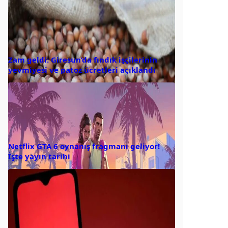
Zam geldi: Giresun’da fındık işçilerinin
yevmiyesi ve patoz ücretleri açıklandı
Netflix GTA 6 oynanış fragmanı geliyor!
İşte yayın tarihi