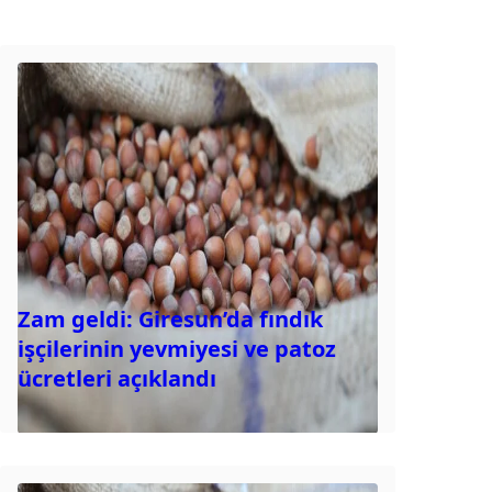
Zam geldi: Giresun’da fındık
işçilerinin yevmiyesi ve patoz
ücretleri açıklandı