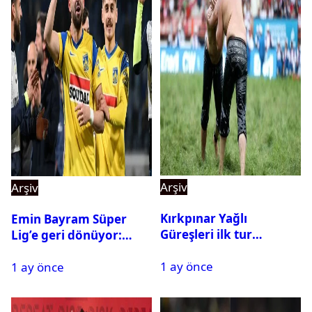
Arşiv
Arşiv
Kırkpınar Yağlı
Emin Bayram Süper
Güreşleri ilk tur
Lig’e geri dönüyor:
sonuçları açıklandı! İşte
Galatasaray onay verdi
1 ay önce
2. tura geçen
1 ay önce
pehlivanlar