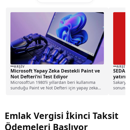
ARŞIV
ARŞIV
Microsoft Yapay Zeka Destekli Paint ve
SEDAŞ’t
Not Defteri’ni Test Ediyor
yatırım
Microsoft’un 1980’li yıllardan beri kullanıma
Sakarya 
sunduğu Paint ve Not Defteri için yapay zeka
sonuna 
dönemi...
ve bakım
Emlak Vergisi İkinci Taksit
Ödemeleri Başlıyor