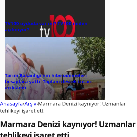
TV100 uyduda var mı? TV100 neden
açılmıyor?
Tarım Bakanlığı’nın hibe ödemeleri
hesaplara yattı: Toplam destek tutarı
açıklandı
Anasayfa
›
Arşiv
›
Marmara Denizi kaynıyor! Uzmanlar
tehlikeyi işaret etti
Marmara Denizi kaynıyor! Uzmanlar
tehlikeyi işaret etti