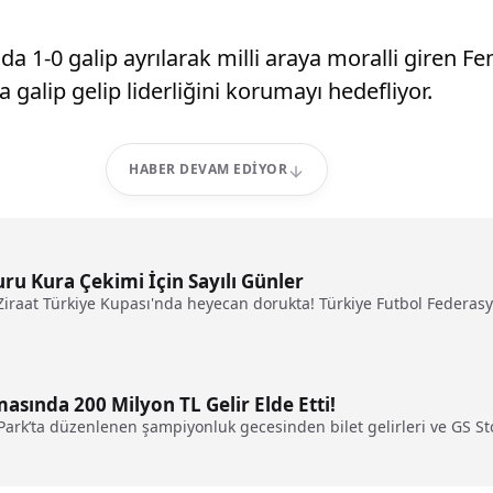
 1-0 galip ayrılarak milli araya moralli giren F
 galip gelip liderliğini korumayı hedefliyor.
HABER DEVAM EDIYOR
uru Kura Çekimi İçin Sayılı Günler
Ziraat Türkiye Kupası'nda heyecan dorukta! Türkiye Futbol Federasyo
sında 200 Milyon TL Gelir Elde Etti!
rk’ta düzenlenen şampiyonluk gecesinden bilet gelirleri ve GS Store