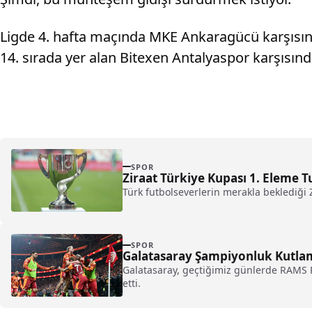
Ligde 4. hafta maçında MKE Ankaragücü karşısında
14. sırada yer alan Bitexen Antalyaspor karşısında
SPOR
Ziraat Türkiye Kupası 1. Eleme T
Türk futbolseverlerin merakla beklediği 
SPOR
Galatasaray Şampiyonluk Kutlama
Galatasaray, geçtiğimiz günlerde RAMS Pa
etti.