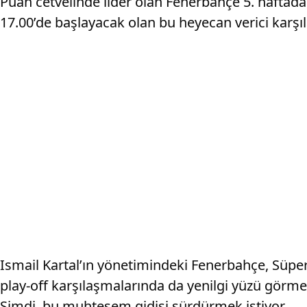
Puan cetvelinde lider olan Fenerbahçe 5. haftada
17.00’de başlayacak olan bu heyecan verici karş
Ismail Kartal’ın yönetimindeki Fenerbahçe, Süper 
play-off karşılaşmalarında da yenilgi yüzü görmedi
Şimdi, bu muhteşem gidişi sürdürmek istiyor.