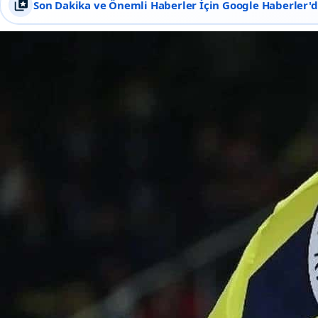
Son Dakika ve Önemli Haberler İçin Google Haberler'de