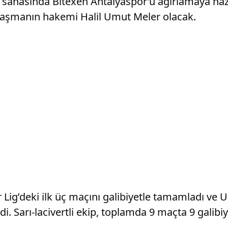
 sahasında Bitexen Antalyaspor’u ağırlamaya hazır
ılaşmanın hakemi Halil Umut Meler olacak.
Lig’deki ilk üç maçını galibiyetle tamamladı ve U
. Sarı-lacivertli ekip, toplamda 9 maçta 9 galibiy