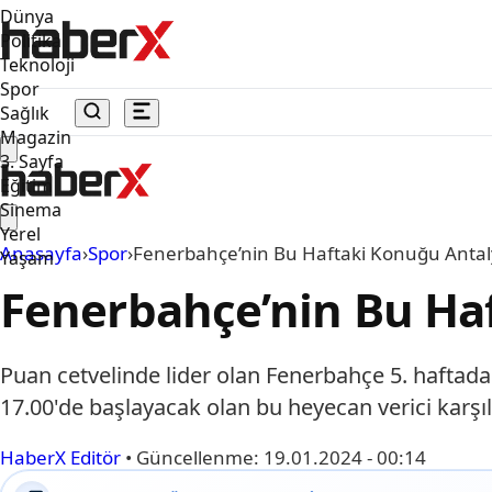
Dünya
Politika
Teknoloji
Spor
Sağlık
Magazin
3. Sayfa
Eğitim
Sinema
Yerel
Anasayfa
›
Spor
›
Fenerbahçe’nin Bu Haftaki Konuğu Antal
Yaşam
Fenerbahçe’nin Bu Ha
Puan cetvelinde lider olan Fenerbahçe 5. haftada
17.00'de başlayacak olan bu heyecan verici karş
HaberX Editör
•
Güncellenme:
19.01.2024 - 00:14