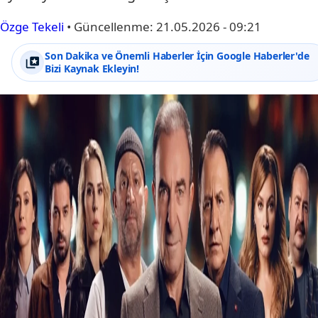
Özge Tekeli
•
Güncellenme:
21.05.2026 - 09:21
Son Dakika ve Önemli Haberler İçin Google Haberler'de
Bizi Kaynak Ekleyin!