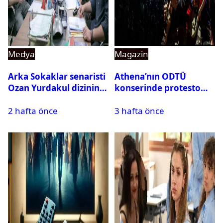
Medya
Magazin
Arka Sokaklar senaristi
Athena’nın ODTÜ
Ozan Yurdakul dizinin
konserinde protesto
final yaptığını duyurdu
krizi
2 hafta önce
3 hafta önce