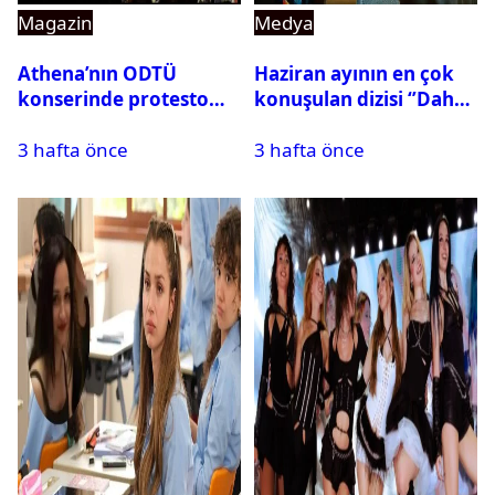
Magazin
Medya
Athena’nın ODTÜ
Haziran ayının en çok
konserinde protesto
konuşulan dizisi ‘’Daha
krizi
17’’ oldu
3 hafta önce
3 hafta önce