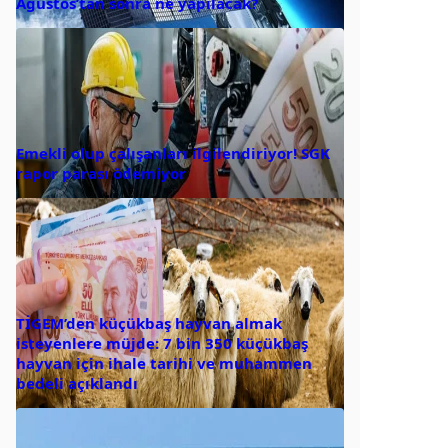
Ağustos’tan sonra ne yapılacak?
Emekli olup çalışanları ilgilendiriyor! SGK
rapor parası ödemiyor
TİGEM’den küçükbaş hayvan almak
isteyenlere müjde: 7 bin 350 küçükbaş
hayvan için ihale tarihi ve muhammen
bedeli açıklandı