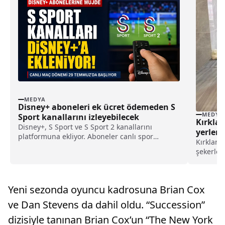
MEDYA
Disney+ aboneleri ek ücret ödemeden S
MEDYA
Sport kanallarını izleyebilecek
Kırklar
Disney+, S Sport ve S Sport 2 kanallarını
yerleri
platformuna ekliyor. Aboneler canlı spor
Kırklare
yayınlarını ek ücret ödemeden izleyebilecek.
şekerlem
yapıldı.
Gıda Kon
işletmel
Yeni sezonda oyuncu kadrosuna Brian Cox
etti.Ekiple
ve Dan Stevens da dahil oldu. “Succession”
dizisiyle tanınan Brian Cox’un “The New York