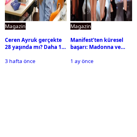
Magazin
Magazin
Ceren Ayruk gerçekte
Manifest’ten küresel
28 yaşında mı? Daha 17
başarı: Madonna ve
Leyla kaç yaşında?
Beyonce’yi geride
3 hafta önce
1 ay önce
bıraktı