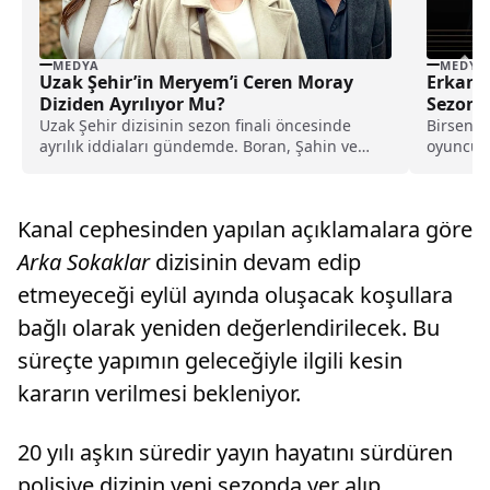
MEDYA
MEDYA
Uzak Şehir’in Meryem’i Ceren Moray
Erkan A
Diziden Ayrılıyor Mu?
Sezonu
Uzak Şehir dizisinin sezon finali öncesinde
Birsen A
ayrılık iddiaları gündemde. Boran, Şahin ve
oyuncu Er
Feyyaz karakterlerinin hikâyesinin sona ereceği
karşısına
konuşulurken, Ceren Moray’ın canlandırdığı
Meryem karakterinin akıbeti merak konusu
Kanal cephesinden yapılan açıklamalara göre
oldu.
Arka Sokaklar
dizisinin devam edip
etmeyeceği eylül ayında oluşacak koşullara
bağlı olarak yeniden değerlendirilecek. Bu
süreçte yapımın geleceğiyle ilgili kesin
kararın verilmesi bekleniyor.
20 yılı aşkın süredir yayın hayatını sürdüren
polisiye dizinin yeni sezonda yer alıp