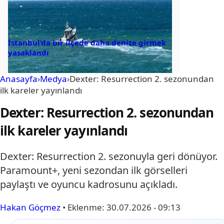
İstanbul’da bir ilçede daha denize girmek
yasaklandı
Anasayfa
›
Medya
›
Dexter: Resurrection 2. sezonundan
ilk kareler yayınlandı
Dexter: Resurrection 2. sezonundan
ilk kareler yayınlandı
Dexter: Resurrection 2. sezonuyla geri dönüyor.
Paramount+, yeni sezondan ilk görselleri
paylaştı ve oyuncu kadrosunu açıkladı.
Hakan Göçmez
•
Eklenme:
30.07.2026 - 09:13