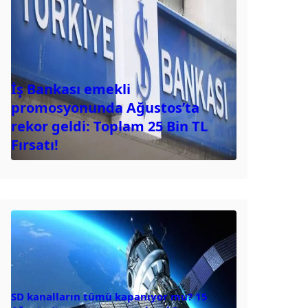
İş Bankası emekli
promosyonunda Ağustos’ta
rekor geldi: Toplam 25 Bin TL
Fırsatı!
SD kanalların tümü kapanıyor mu? 15