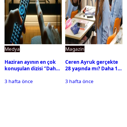
Medya
Magazin
Haziran ayının en çok
Ceren Ayruk gerçekte
konuşulan dizisi ‘’Daha
28 yaşında mı? Daha 17
17’’ oldu
Leyla kaç yaşında?
3 hafta önce
3 hafta önce