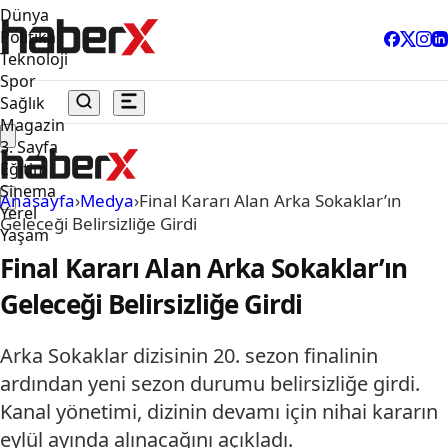
Dünya
Politika
Teknoloji
Spor
Sağlık
Magazin
3. Sayfa
Eğitim
Sinema
Anasayfa
›
Medya
›
Final Kararı Alan Arka Sokaklar’ın
Yerel
Geleceği Belirsizliğe Girdi
Yaşam
Final Kararı Alan Arka Sokaklar’ın
Geleceği Belirsizliğe Girdi
Arka Sokaklar dizisinin 20. sezon finalinin
ardından yeni sezon durumu belirsizliğe girdi.
Kanal yönetimi, dizinin devamı için nihai kararın
eylül ayında alınacağını açıkladı.