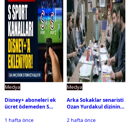
Medya
Medya
Disney+ aboneleri ek
Arka Sokaklar senaristi
ücret ödemeden S
Ozan Yurdakul dizinin
Sport kanallarını
final yaptığını duyurdu
1 hafta önce
2 hafta önce
izleyebilecek