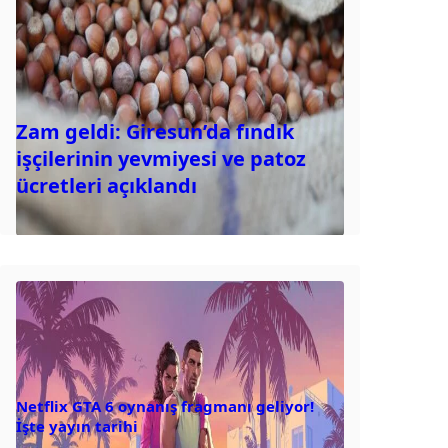
Zam geldi: Giresun’da fındık
işçilerinin yevmiyesi ve patoz
ücretleri açıklandı
Netflix GTA 6 oynanış fragmanı geliyor!
İşte yayın tarihi