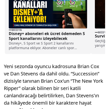
MEDYA
MEDYA
Disney+ aboneleri ek ücret ödemeden S
Survivo
Sport kanallarını izleyebilecek
Geçtiğim
Disney+, S Sport ve S Sport 2 kanallarını
yarışmac
platformuna ekliyor. Aboneler canlı spor
çıkmıştı
yayınlarını ek ücret ödemeden izleyebilecek.
Yeni sezonda oyuncu kadrosuna Brian Cox
ve Dan Stevens da dahil oldu. “Succession”
dizisiyle tanınan Brian Cox’un “The New York
Ripper” olarak bilinen bir seri katili
canlandıracağı belirtilirken, Dan Stevens’ın
da hikâyede önemli bir karaktere hayat