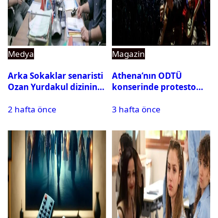
Medya
Magazin
Arka Sokaklar senaristi
Athena’nın ODTÜ
Ozan Yurdakul dizinin
konserinde protesto
final yaptığını duyurdu
krizi
2 hafta önce
3 hafta önce