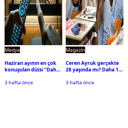
Medya
Magazin
Haziran ayının en çok
Ceren Ayruk gerçekte
konuşulan dizisi ‘’Daha
28 yaşında mı? Daha 17
17’’ oldu
Leyla kaç yaşında?
3 hafta önce
3 hafta önce