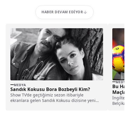
HABER DEVAM EDIYOR
MEDYA
MEDYA
Bu Haft
Sandık Kokusu Bora Bozbeyli Kim?
Maçlar 
Show TV’de geçtiğimiz sezon itibariyle
İngilter
ekranlara gelen Sandık Kokusu dizisine yeni
Belçika L
sezon itibariyle yeni...
bu döne