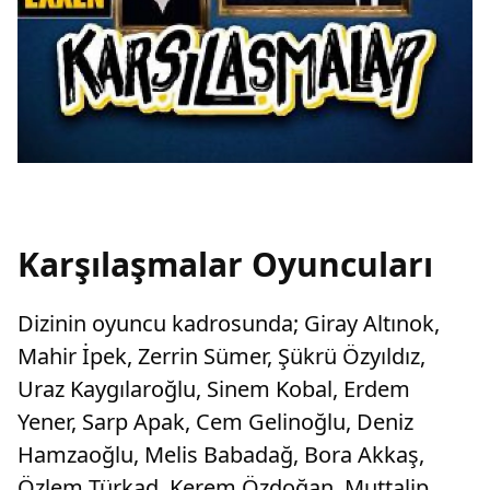
Karşılaşmalar Oyuncuları
Dizinin oyuncu kadrosunda; Giray Altınok,
Mahir İpek, Zerrin Sümer, Şükrü Özyıldız,
Uraz Kaygılaroğlu, Sinem Kobal, Erdem
Yener, Sarp Apak, Cem Gelinoğlu, Deniz
Hamzaoğlu, Melis Babadağ, Bora Akkaş,
Özlem Türkad, Kerem Özdoğan, Muttalip