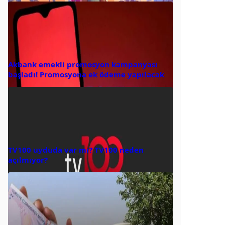
Akbank emekli promosyon kampanyası
başladı! Promosyona ek ödeme yapılacak
TV100 uyduda var mı? TV100 neden
açılmıyor?