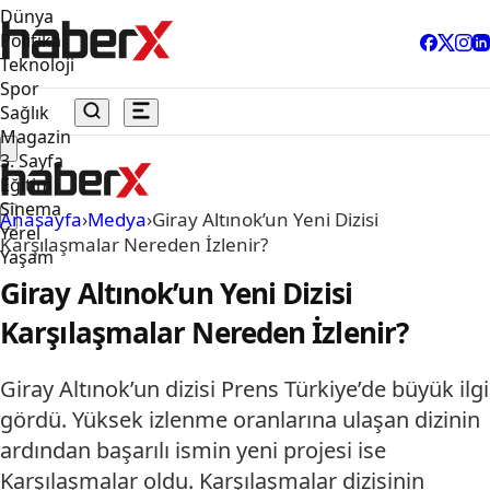
Dünya
Politika
Teknoloji
Spor
Sağlık
Magazin
3. Sayfa
Eğitim
Sinema
Anasayfa
›
Medya
›
Giray Altınok’un Yeni Dizisi
Yerel
Karşılaşmalar Nereden İzlenir?
Yaşam
Giray Altınok’un Yeni Dizisi
Karşılaşmalar Nereden İzlenir?
Giray Altınok’un dizisi Prens Türkiye’de büyük ilgi
gördü. Yüksek izlenme oranlarına ulaşan dizinin
ardından başarılı ismin yeni projesi ise
Karşılaşmalar oldu. Karşılaşmalar dizisinin