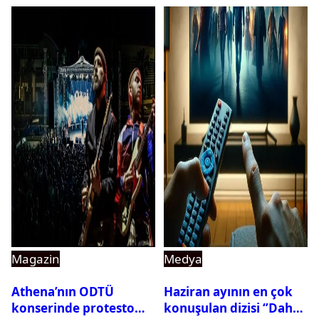
Magazin
Medya
Athena’nın ODTÜ
Haziran ayının en çok
konserinde protesto
konuşulan dizisi ‘’Daha