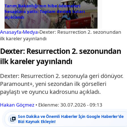
Tarım Bakanlığı’nın hibe ödemeleri
hesaplara yattı: Toplam destek tutarı
açıklandı
Anasayfa
›
Medya
›
Dexter: Resurrection 2. sezonundan
ilk kareler yayınlandı
Dexter: Resurrection 2. sezonundan
ilk kareler yayınlandı
Dexter: Resurrection 2. sezonuyla geri dönüyor.
Paramount+, yeni sezondan ilk görselleri
paylaştı ve oyuncu kadrosunu açıkladı.
Hakan Göçmez
•
Eklenme:
30.07.2026 - 09:13
Son Dakika ve Önemli Haberler İçin Google Haberler'de
Bizi Kaynak Ekleyin!