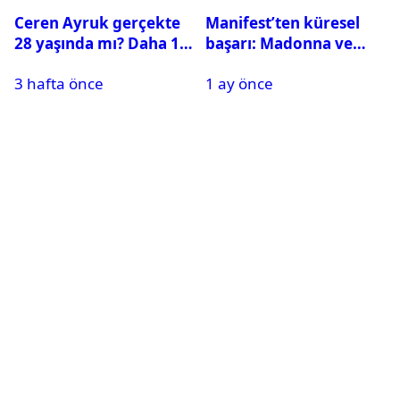
Ceren Ayruk gerçekte
Manifest’ten küresel
28 yaşında mı? Daha 17
başarı: Madonna ve
Leyla kaç yaşında?
Beyonce’yi geride
3 hafta önce
1 ay önce
bıraktı