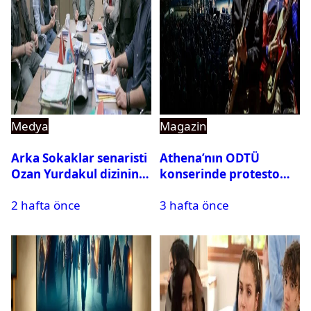
Medya
Magazin
Arka Sokaklar senaristi
Athena’nın ODTÜ
Ozan Yurdakul dizinin
konserinde protesto
final yaptığını duyurdu
krizi
2 hafta önce
3 hafta önce