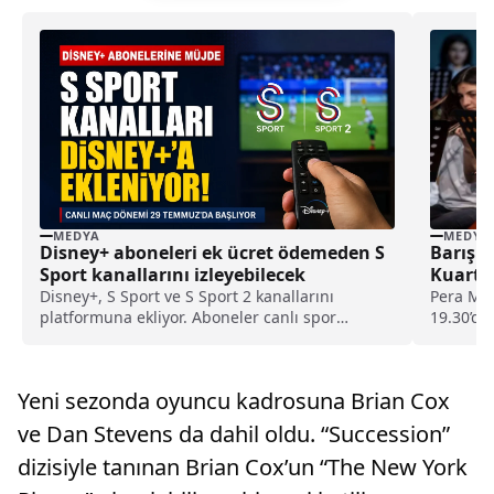
MEDYA
MEDYA
Disney+ aboneleri ek ücret ödemeden S
Barış Ç
Sport kanallarını izleyebilecek
Kuartet
Buluşu
Disney+, S Sport ve S Sport 2 kanallarını
Pera Mü
platformuna ekliyor. Aboneler canlı spor
19.30’da
yayınlarını ek ücret ödemeden izleyebilecek.
İlayda Fı
Yeni sezonda oyuncu kadrosuna Brian Cox
ve Dan Stevens da dahil oldu. “Succession”
dizisiyle tanınan Brian Cox’un “The New York