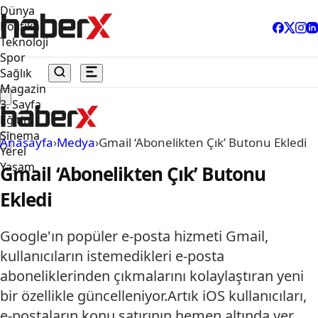
Dünya
Politika
Teknoloji
Spor
Sağlık
Magazin
3. Sayfa
Eğitim
Sinema
Anasayfa
›
Medya
›
Gmail ‘Abonelikten Çık’ Butonu Ekledi
Yerel
Yaşam
Gmail ‘Abonelikten Çık’ Butonu
Ekledi
Google'ın popüler e-posta hizmeti Gmail,
kullanıcıların istemedikleri e-posta
aboneliklerinden çıkmalarını kolaylaştıran yeni
bir özellikle güncelleniyor.Artık iOS kullanıcıları,
e-postaların konu satırının hemen altında yer