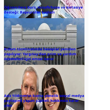
Öğrencilere burs, misafirhane ve kırtasiye
desteği: Başvurular başladı
Kıdem tazminatında hesaplar yeniden
yapılıyor: Yargıtay’dan prim ve yardım
ödemeleri için emsal karar
Aziz Yıldırım’ın kızına yönelik sosyal medya
paylaşımı yapan şüpheli hakkında karar
çıktı