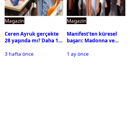
Magazin
Magazin
Ceren Ayruk gerçekte
Manifest’ten küresel
28 yaşında mı? Daha 17
başarı: Madonna ve
Leyla kaç yaşında?
Beyonce’yi geride
3 hafta önce
1 ay önce
bıraktı