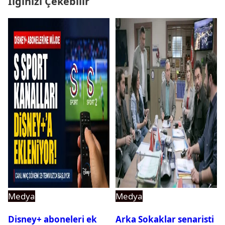
İlginizi Çekebilir
Medya
Medya
Disney+ aboneleri ek
Arka Sokaklar senaristi