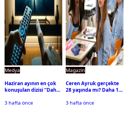
Medya
Magazin
Haziran ayının en çok
Ceren Ayruk gerçekte
konuşulan dizisi ‘’Daha
28 yaşında mı? Daha 17
17’’ oldu
Leyla kaç yaşında?
3 hafta önce
3 hafta önce