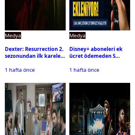
Medya
Medya
Dexter: Resurrection 2.
Disney+ aboneleri ek
sezonundan ilk kareler
ücret ödemeden S
yayınlandı
Sport kanallarını
1 hafta önce
1 hafta önce
izleyebilecek