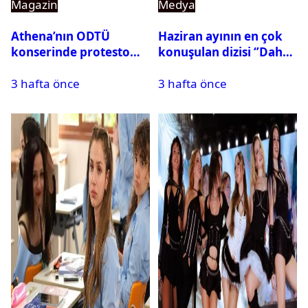
Magazin
Medya
Athena’nın ODTÜ
Haziran ayının en çok
konserinde protesto
konuşulan dizisi ‘’Daha
krizi
17’’ oldu
3 hafta önce
3 hafta önce