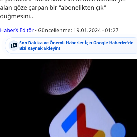
alan göze çarpan bir "abonelikten çık"
düğmesini…
HaberX Editör
•
Güncellenme:
19.01.2024 - 01:27
Son Dakika ve Önemli Haberler İçin Google Haberler'de
Bizi Kaynak Ekleyin!