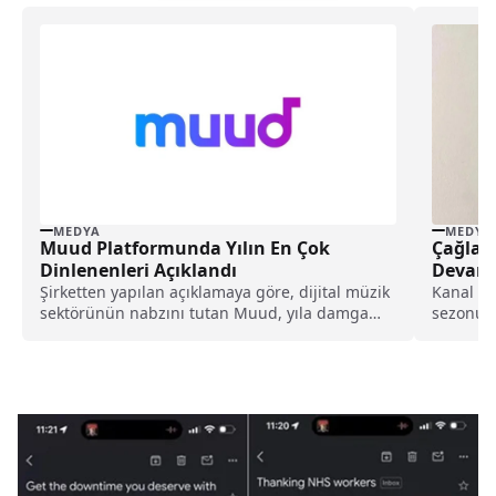
MEDYA
MEDYA
Muud Platformunda Yılın En Çok
Çağla Ş
Dinlenenleri Açıklandı
Devam 
Şirketten yapılan açıklamaya göre, dijital müzik
Kanal D'n
sektörünün nabzını tutan Muud, yıla damga
sezonund
vuranları "Muud...
olarak da