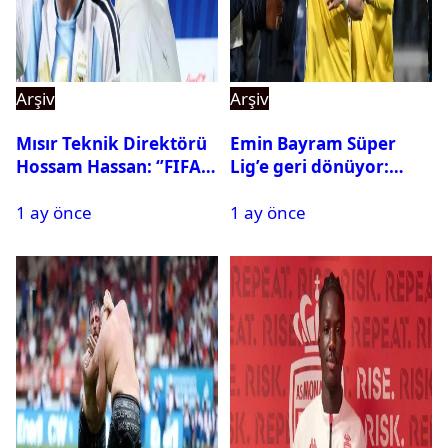
Arşiv
Arşiv
Mısır Teknik Direktörü
Emin Bayram Süper
Hossam Hassan: ‘’FIFA,
Lig’e geri dönüyor:
Messi’nin elenmesini
Galatasaray onay verdi
1 ay önce
1 ay önce
istemiyor’’