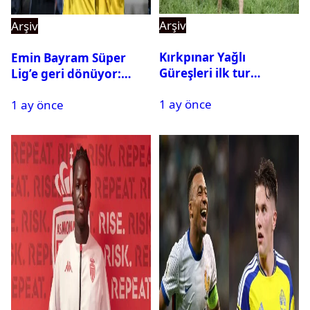
Arşiv
Arşiv
Kırkpınar Yağlı
Emin Bayram Süper
Güreşleri ilk tur
Lig’e geri dönüyor:
sonuçları açıklandı! İşte
Galatasaray onay verdi
1 ay önce
2. tura geçen
1 ay önce
pehlivanlar