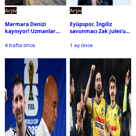
Arşiv
Arşiv
Marmara Denizi
Eyüpspor, İngiliz
kaynıyor! Uzmanlar
savunmacı Zak Jules’u
tehlikeyi işaret etti
kadrosuna kattı
4 hafta önce
1 ay önce