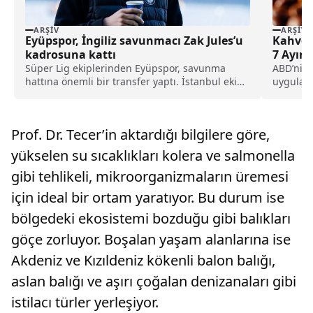
ARŞIV
ARŞIV
Eyüpspor, İngiliz savunmacı Zak Jules’u
Kahve T
kadrosuna kattı
7 Ayın 
Süper Lig ekiplerinden Eyüpspor, savunma
ABD’nin 
hattına önemli bir transfer yaptı. İstanbul ekibi,
uyguladığ
Rotherham United formasını terleten İngiliz
ayın en y
stoper Zak Jules’u transfer ettiğini açıkladı.
güncellen
Prof. Dr. Tecer’in aktardığı bilgilere göre,
yükselen su sıcaklıkları kolera ve salmonella
gibi tehlikeli, mikroorganizmaların üremesi
için ideal bir ortam yaratıyor. Bu durum ise
bölgedeki ekosistemi bozduğu gibi balıkları
göçe zorluyor. Boşalan yaşam alanlarına ise
Akdeniz ve Kızıldeniz kökenli balon balığı,
aslan balığı ve aşırı çoğalan denizanaları gibi
istilacı türler yerleşiyor.