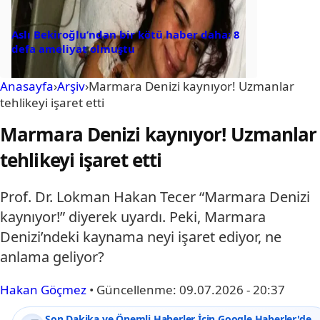
Aslı Bekiroğlu’ndan bir kötü haber daha: 8
defa ameliyat olmuştu
Anasayfa
›
Arşiv
›
Marmara Denizi kaynıyor! Uzmanlar
tehlikeyi işaret etti
Marmara Denizi kaynıyor! Uzmanlar
tehlikeyi işaret etti
Prof. Dr. Lokman Hakan Tecer “Marmara Denizi
kaynıyor!” diyerek uyardı. Peki, Marmara
Denizi’ndeki kaynama neyi işaret ediyor, ne
anlama geliyor?
Hakan Göçmez
•
Güncellenme:
09.07.2026 - 20:37
Son Dakika ve Önemli Haberler İçin Google Haberler'de