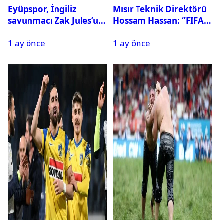
Eyüpspor, İngiliz
Mısır Teknik Direktörü
savunmacı Zak Jules’u
Hossam Hassan: ‘’FIFA,
kadrosuna kattı
Messi’nin elenmesini
1 ay önce
1 ay önce
istemiyor’’