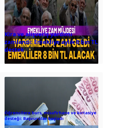
Kira ve alışveriş yardımı
zamlandı: Emekliye aylık 8 bin TL
destek
Öğrencilere burs, misafirhane ve kırtasiye
desteği: Başvurular başladı