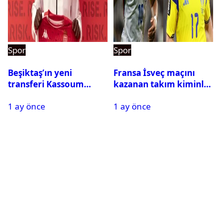
Spor
Spor
Beşiktaş’ın yeni
Fransa İsveç maçını
transferi Kassoum
kazanan takım kiminle
Ouattara saat kaçta
eşleşecek? Son 16
1 ay önce
1 ay önce
gelecek? Resmi
turundaki rakip belli
açıklama geldi
oldu