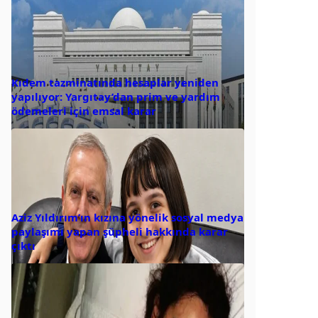
Kıdem tazminatında hesaplar yeniden
yapılıyor: Yargıtay’dan prim ve yardım
ödemeleri için emsal karar
Aziz Yıldırım’ın kızına yönelik sosyal medya
paylaşımı yapan şüpheli hakkında karar
çıktı