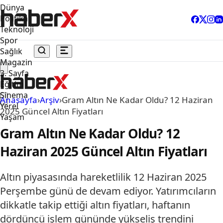
Dünya
Politika
Teknoloji
Spor
Sağlık
Magazin
3. Sayfa
Eğitim
Sinema
Anasayfa
›
Arşiv
›
Gram Altın Ne Kadar Oldu? 12 Haziran
Yerel
2025 Güncel Altın Fiyatları
Yaşam
Gram Altın Ne Kadar Oldu? 12
Haziran 2025 Güncel Altın Fiyatları
Altın piyasasında hareketlilik 12 Haziran 2025
Perşembe günü de devam ediyor. Yatırımcıların
dikkatle takip ettiği altın fiyatları, haftanın
dördüncü işlem gününde yükseliş trendini