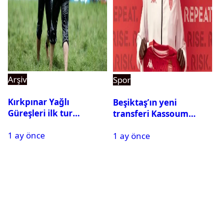
Arşiv
Spor
Kırkpınar Yağlı
Beşiktaş’ın yeni
Güreşleri ilk tur
transferi Kassoum
sonuçları açıklandı! İşte
Ouattara saat kaçta
1 ay önce
2. tura geçen
1 ay önce
gelecek? Resmi
pehlivanlar
açıklama geldi