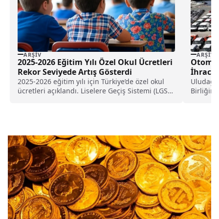
ARŞIV
ARŞIV
2025-2026 Eğitim Yılı Özel Okul Ücretleri
Otomot
Rekor Seviyede Artış Gösterdi
İhraca
2025-2026 eğitim yılı için Türkiye’de özel okul
Uludağ O
ücretleri açıklandı. Liselere Geçiş Sistemi (LGS)
Birliğin
kapsamında...
Türkiye 