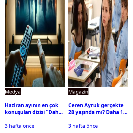
Medya
Magazin
Haziran ayının en çok
Ceren Ayruk gerçekte
konuşulan dizisi ‘’Daha
28 yaşında mı? Daha 17
17’’ oldu
Leyla kaç yaşında?
3 hafta önce
3 hafta önce