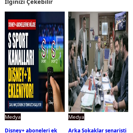
İlginizi Çekebilir
Medya
Medya
Disney+ aboneleri ek
Arka Sokaklar senaristi