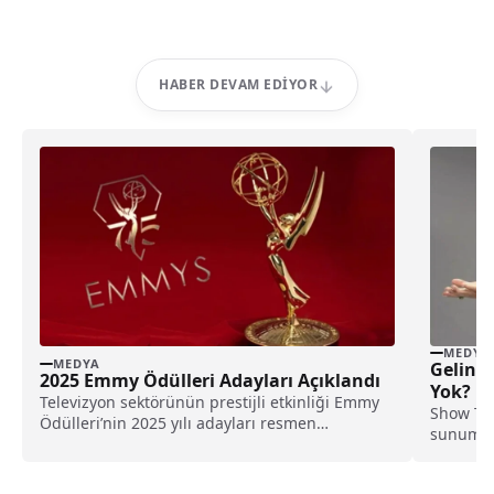
HABER DEVAM EDIYOR
MEDYA
MEDYA
Gelin E
2025 Emmy Ödülleri Adayları Açıklandı
Yok?
Televizyon sektörünün prestijli etkinliği Emmy
Show TV'
Ödülleri’nin 2025 yılı adayları resmen
sunumu i
duyuruldu. 14 Eylül tarihinde...
yarışmas