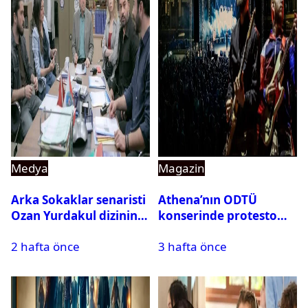
Medya
Magazin
Arka Sokaklar senaristi
Athena’nın ODTÜ
Ozan Yurdakul dizinin
konserinde protesto
final yaptığını duyurdu
krizi
2 hafta önce
3 hafta önce