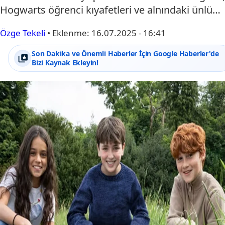
Hogwarts öğrenci kıyafetleri ve alnındaki ünlü…
Özge Tekeli
•
Eklenme:
16.07.2025 - 16:41
Son Dakika ve Önemli Haberler İçin Google Haberler'de
Bizi Kaynak Ekleyin!