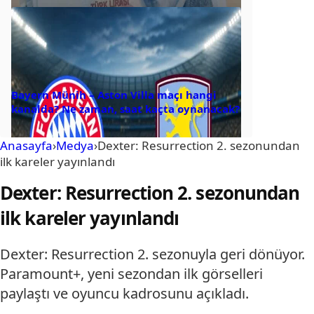
Bayern Münih – Aston Villa maçı hangi
kanalda? Ne zaman, saat kaçta oynanacak?
Anasayfa
›
Medya
›
Dexter: Resurrection 2. sezonundan
ilk kareler yayınlandı
Dexter: Resurrection 2. sezonundan
ilk kareler yayınlandı
Dexter: Resurrection 2. sezonuyla geri dönüyor.
Paramount+, yeni sezondan ilk görselleri
paylaştı ve oyuncu kadrosunu açıkladı.