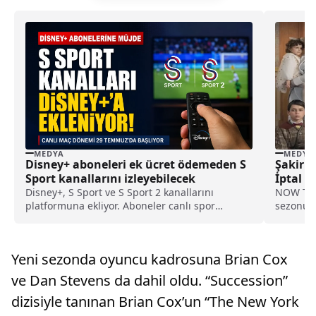
MEDYA
MEDYA
Disney+ aboneleri ek ücret ödemeden S
Şakir P
Sport kanallarını izleyebilecek
İptal m
Disney+, S Sport ve S Sport 2 kanallarını
NOW TV e
platformuna ekliyor. Aboneler canlı spor
sezonuyl
yayınlarını ek ücret ödemeden izleyebilecek.
Şakir Paş
Yeni sezonda oyuncu kadrosuna Brian Cox
ve Dan Stevens da dahil oldu. “Succession”
dizisiyle tanınan Brian Cox’un “The New York