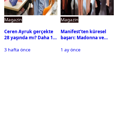
Magazin
Magazin
Ceren Ayruk gerçekte
Manifest’ten küresel
28 yaşında mı? Daha 17
başarı: Madonna ve
Leyla kaç yaşında?
Beyonce’yi geride
3 hafta önce
1 ay önce
bıraktı