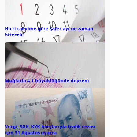
Hicri takvime göre Safer ayı ne zaman
bitecek?
Muğla’da 4.1 büyüklüğünde deprem
Vergi, SGK, KYK borçlarıyla trafik cezası
için 31 Ağustos uyarısı