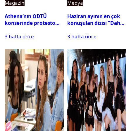
Magazin
Medya
Athena’nın ODTÜ
Haziran ayının en çok
konserinde protesto
konuşulan dizisi ‘’Daha
krizi
17’’ oldu
3 hafta önce
3 hafta önce