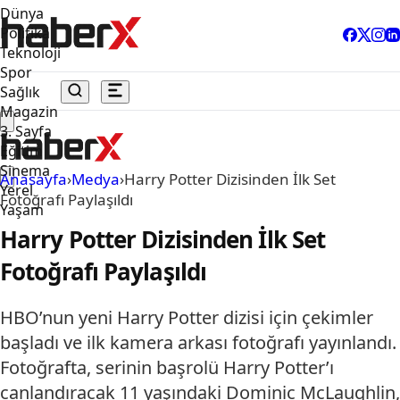
Dünya
Politika
Teknoloji
Spor
Sağlık
Magazin
3. Sayfa
Eğitim
Sinema
Anasayfa
›
Medya
›
Harry Potter Dizisinden İlk Set
Yerel
Fotoğrafı Paylaşıldı
Yaşam
Harry Potter Dizisinden İlk Set
Fotoğrafı Paylaşıldı
HBO’nun yeni Harry Potter dizisi için çekimler
başladı ve ilk kamera arkası fotoğrafı yayınlandı.
Fotoğrafta, serinin başrolü Harry Potter’ı
canlandıracak 11 yaşındaki Dominic McLaughlin,