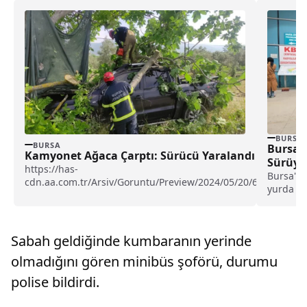
BURSA
BURSA
Bursa’
Kamyonet Ağaca Çarptı: Sürücü Yaralandı
Sürüyo
https://has-
Bursa'nın
cdn.aa.com.tr/Arsiv/Goruntu/Preview/2024/05/20/63933557
yurda gi
Bursa'da kamyonetin ağaca çarpması sonucu meydana gelene
yakaland
(42)...
Sabah geldiğinde kumbaranın yerinde
olmadığını gören minibüs şoförü, durumu
polise bildirdi.