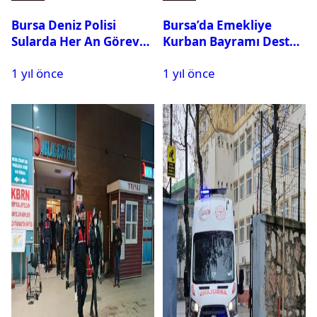
Bursa Deniz Polisi
Bursa’da Emekliye
Sularda Her An Göreve
Kurban Bayramı Destek
Hazır
Çeki Başvuruları Başladı
1 yıl önce
1 yıl önce