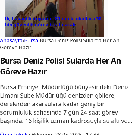
Üç bakanlık duyurdu: 81 ildeki okullara 30
bin güvenlik görevlisi alınacak
Anasayfa
›
Bursa
›
Bursa Deniz Polisi Sularda Her An
Göreve Hazır
Bursa Deniz Polisi Sularda Her An
Göreve Hazır
Bursa Emniyet Müdürlüğü bünyesindeki Deniz
Limanı Şube Müdürlüğü denizden göllere,
derelerden akarsulara kadar geniş bir
sorumluluk sahasında 7 gün 24 saat görev
başında. 16 kişilik uzman kadrosuyla su altı ve…
Özge Tekeli
•
Eklenme:
28.05.2025 - 17:33