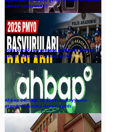
zaman tanıtılacak?
Polis olmak isteyenlere beklenen haber
geldi! PMYO başvuruları açıldı
Ahbap Derneği’ne yönetim kayyumu
atandı: Kapatma davası açıldı