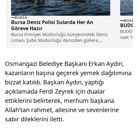
BURSA
BURSA
Bursa Deniz Polisi Sularda Her An
BUDO’da
Göreve Hazır
BUDO'nun
Bursa Emniyet Müdürlüğü bünyesindeki Deniz
saat 16.
Limanı Şube Müdürlüğü denizden göllere,
(Eminönü
derelerden akarsulara kadar geniş...
(Eminönü
Osmangazi Belediye Başkanı Erkan Aydın,
kazanların başına geçerek yemek dağıtımına
bizzat katıldı. Başkan Aydın, yaptığı
açıklamada Ferdi Zeyrek için dualar
ettiklerini belirterek, merhum başkana
Allah’tan rahmet, ailesine ve sevenlerine
sabır dileklerini iletti.