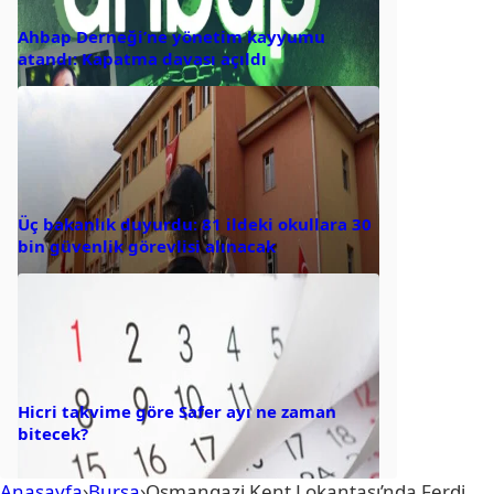
Ahbap Derneği’ne yönetim kayyumu
atandı: Kapatma davası açıldı
Üç bakanlık duyurdu: 81 ildeki okullara 30
bin güvenlik görevlisi alınacak
Hicri takvime göre Safer ayı ne zaman
bitecek?
Anasayfa
›
Bursa
›
Osmangazi Kent Lokantası’nda Ferdi