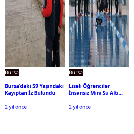
Bursa
Bursa
Bursa’daki 59 Yaşındaki
Liseli Öğrenciler
Kayıptan İz Bulundu
İnsansız Mini Su Altı
Aracı Geliştirdi
2 yıl önce
2 yıl önce