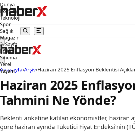
Dünya
Politika
Teknoloji
Spor
Sağlık
Magazin
3. Sayfa
Eğitim
Sinema
Yerel
Anasayfa
›
Arşiv
›
Haziran 2025 Enflasyon Beklentisi Açıkl
Yaşam
Haziran 2025 Enflasyo
Tahmini Ne Yönde?
Beklenti anketine katılan ekonomistler, haziran 
göre haziran ayında Tüketici Fiyat Endeksi’nin (