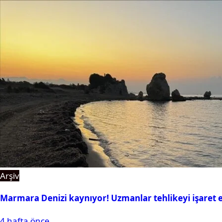
Arşiv
Marmara Denizi kaynıyor! Uzmanlar tehlikeyi işaret e
4 hafta önce