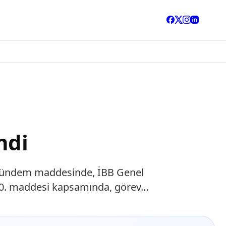
ndi
ü.Gündem maddesinde, İBB Genel
n 20. maddesi kapsamında, görev…