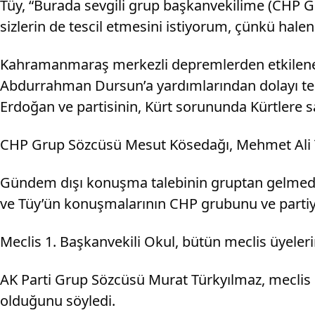
Tüy, “Burada sevgili grup başkanvekilime (CHP Gru
sizlerin de tescil etmesini istiyorum, çünkü halen
Kahramanmaraş merkezli depremlerden etkilenen 
Abdurrahman Dursun’a yardımlarından dolayı teşe
Erdoğan ve partisinin, Kürt sorununda Kürtlere s
CHP Grup Sözcüsü Mesut Kösedağı, Mehmet Ali Tü
Gündem dışı konuşma talebinin gruptan gelmediği
ve Tüy’ün konuşmalarının CHP grubunu ve partiyi d
Meclis 1. Başkanvekili Okul, bütün meclis üyeler
AK Parti Grup Sözcüsü Murat Türkyılmaz, meclis 
olduğunu söyledi.