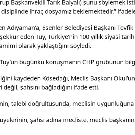
p Başkanvekili Tarık Balyalı) şunu söylemek istiyo
 disiplinde ihraç dosyamız beklemektedir.” ifadele
Adıyaman’a, Esenler Belediyesi Başkanı Tevfik 
kkür eden Tüy, Türkiye’nin 100 yıllık siyasi tar
amimi olarak yaklaştığını söyledi.
y’ün bugünkü konuşmanın CHP grubunun bilgisi v
ni kaydeden Kösedağı, Meclis Başkanı Okul’un bu
eğil, şahsını bağladığını ifade etti.
inin, talebi doğrultusunda, meclisin uygunluğuna
üyelerinin, şahsı adına mecliste, meclis başkan