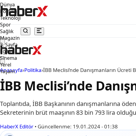
Dünya
Politika
Teknoloji
Spor
Sağlık
Magazin
3. Sayfa
Eğitim
Sinema
Yerel
Anasayfa
›
Politika
›
İBB Meclisi’nde Danışmanların Ücreti B
Yaşam
İBB Meclisi’nde Danışm
Toplantıda, İBB Başkanının danışmanlarına öde
Sekreterinin brüt maaşının 83 bin 793 lira oldu
HaberX Editör
•
Güncellenme:
19.01.2024 - 01:38