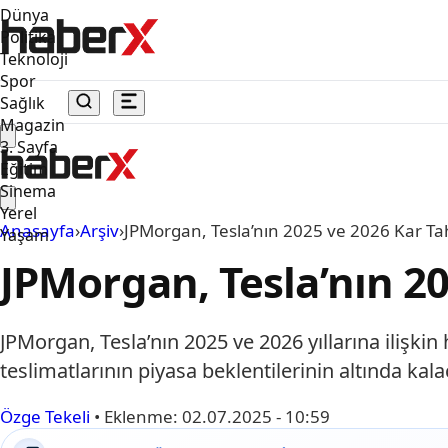
Dünya
Politika
Teknoloji
Spor
Sağlık
Magazin
3. Sayfa
Eğitim
Sinema
Yerel
Anasayfa
›
Arşiv
›
JPMorgan, Tesla’nın 2025 ve 2026 Kar Tah
Yaşam
JPMorgan, Tesla’nın 20
JPMorgan, Tesla’nın 2025 ve 2026 yıllarına ilişkin
teslimatlarının piyasa beklentilerinin altında kalac
Özge Tekeli
•
Eklenme:
02.07.2025 - 10:59