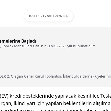
HABER DEVAM EDIYOR
emelerine Başladı
Toprak Mahsulleri Ofisi'nin (TMO) 2025 yılı hububat alım...
R 2. Olağan Genel Kurul Toplantısı, İstanbul'da dernek üyelerinin 
raç (EV) kredi desteklerinde yapılacak kesintiler, 
rgan, ikinci yarı için yapılan beklentilerin alışıl
rin ardından piyasa seansında değer kaybı yaşadı.