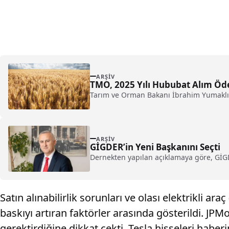
ARŞIV
TMO, 2025 Yılı Hububat Alım Öd
Tarım ve Orman Bakanı İbrahim Yumaklı, 
ARŞIV
GİGDER’in Yeni Başkanını Seçti
Dernekten yapılan açıklamaya göre, GİGDE
Satın alınabilirlik sorunları ve olası elektrikli a
baskıyı artıran faktörler arasında gösterildi. JPMo
gerektirdiğine dikkat çekti. Tesla hisseleri habe