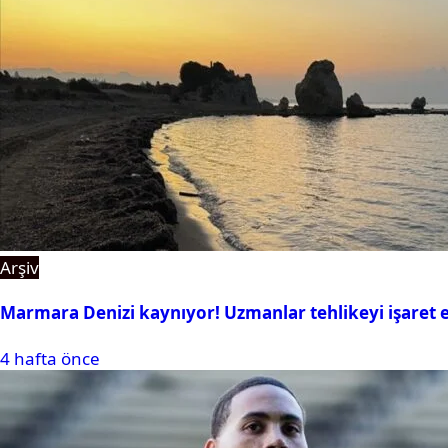
Arşiv
Marmara Denizi kaynıyor! Uzmanlar tehlikeyi işaret e
4 hafta önce