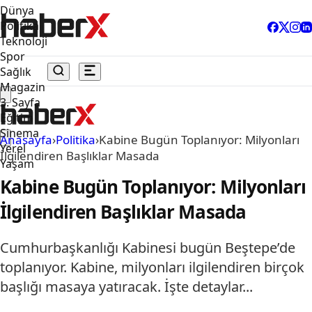
Dünya
Politika
Teknoloji
Spor
Sağlık
Magazin
3. Sayfa
Eğitim
Sinema
Anasayfa
›
Politika
›
Kabine Bugün Toplanıyor: Milyonları
Yerel
İlgilendiren Başlıklar Masada
Yaşam
Kabine Bugün Toplanıyor: Milyonları
İlgilendiren Başlıklar Masada
Cumhurbaşkanlığı Kabinesi bugün Beştepe’de
toplanıyor. Kabine, milyonları ilgilendiren birçok
başlığı masaya yatıracak. İşte detaylar...