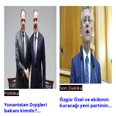
istedi
Son Dakika
Politika
Özgür Özel ve ekibinin
Yunanistan Dışişleri
kuracağı yeni partinin
bakanı kimdir?
tarihi belli oldu