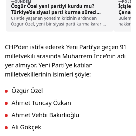
GÜNDEM
POLITI
Özgür Özel yeni partiyi kurdu mu?
İçişler
Türkiye’de siyasi parti kurma süreci
Çanakka
nasıl işler?
CHP’de yaşanan yönetim krizinin ardından
Bülent T
Özgür Özel, yeni bir siyasi parti kurma kararını
hakkında
kamuoyu ile resmen paylaştı. Özel’in CHP’ye
Koordina
yaptığı veda konuşması sonrasında Kurucular
Kurulu’nun çalışmaları başladı. Bu gelişme
CHP’den istifa ederek Yeni Parti’ye geçen 91
siyasi bir parti kurma süreci hakkındaki
araştırmaları artırdı.
milletvekili arasında Muharrem İnce’nin adı
yer almıyor. Yeni Parti’ye katılan
milletvekillerinin isimleri şöyle:
Özgür Özel
Ahmet Tuncay Özkan
Ahmet Vehbi Bakırlıoğlu
Ali Gökçek