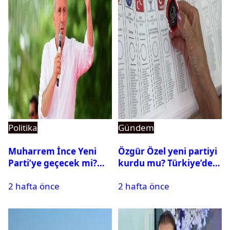
Politika
Gündem
Muharrem İnce Yeni
Özgür Özel yeni partiyi
Parti’ye geçecek mi?
kurdu mu? Türkiye’de
CHP’den istifa etti mi?
siyasi parti kurma
2 hafta önce
2 hafta önce
süreci nasıl işler?