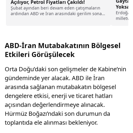
Gaytan
Açılıyor, Petrol Fiyatları Çakıldı!
Yoksa, 
Şubat ayından beri devam eden çatışmaların
Erdoğan 
ardından ABD ve İran arasındaki gerilim sona
milletve
ererken, Hürmüz Boğazı'nın yeniden açılması
Devlet Ha
ve karşılıklı askeri operasyonların
durdurulmasını öngören anlaşma, petrol
fiyatlarını düşürdü.
ABD-İran Mutabakatının Bölgesel
Etkileri Görüşülecek
Orta Doğu’daki son gelişmeler de Kabine’nin
gündeminde yer alacak. ABD ile İran
arasında sağlanan mutabakatın bölgesel
dengelere etkisi, enerji ve ticaret hatları
açısından değerlendirmeye alınacak.
Hürmüz Boğazı’ndaki son durumun da
toplantıda ele alınması bekleniyor.