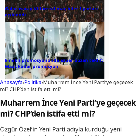
Galatasaray Villarreal maç bilet fiyatları
açıklandı
Emekli promosyonunda ezber bozan teklif:
Maaş kadar promosyon
Anasayfa
›
Politika
›
Muharrem İnce Yeni Parti’ye geçecek
mi? CHP’den istifa etti mi?
Muharrem İnce Yeni Parti’ye geçecek
mi? CHP’den istifa etti mi?
Özgür Özel’in Yeni Parti adıyla kurduğu yeni