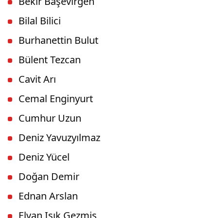
Bekir Başevirgen
Bilal Bilici
Burhanettin Bulut
Bülent Tezcan
Cavit Arı
Cemal Enginyurt
Cumhur Uzun
Deniz Yavuzyılmaz
Deniz Yücel
Doğan Demir
Ednan Arslan
Elvan Işık Gezmiş