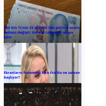
350 bin TL’nin 32 günlük faiz getirisi sessiz
sedasız değişti: Güncel rakamlar oraya
çıktı
Ekranların fenomeni Esra Erol’da ne zaman
başlıyor?