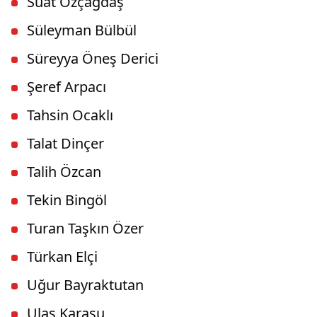
Suat Özçağdaş
Süleyman Bülbül
Süreyya Öneş Derici
Şeref Arpacı
Tahsin Ocaklı
Talat Dinçer
Talih Özcan
Tekin Bingöl
Turan Taşkın Özer
Türkan Elçi
Uğur Bayraktutan
Ulaş Karasu