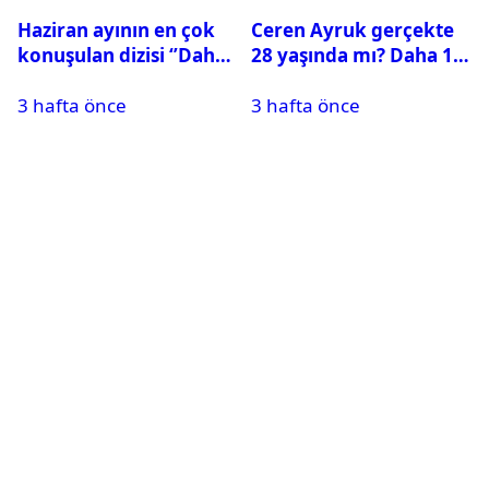
Haziran ayının en çok
Ceren Ayruk gerçekte
konuşulan dizisi ‘’Daha
28 yaşında mı? Daha 17
17’’ oldu
Leyla kaç yaşında?
3 hafta önce
3 hafta önce