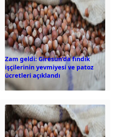
Zam geldi: Giresun’da fındık
işçilerinin yevmiyesi ve patoz
ücretleri açıklandı