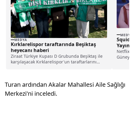
MEDYA
Squid 
MEDYA
Kırklarelispor taraftarında Beşiktaş
Yayınl
heyecanı haberi
Yayınl
Netflix’
Ziraat Türkiye Kupası D Grubunda Beşiktaş ile
Güney Ko
karşılaşacak Kırklarelispor'un taraftarlarını
üçüncü v
heyecan sardı. Millet Bahçesi'nde toplanan
taraftarlar bando eşliğinde, Beşiktaş maçı
öncesi çalınan şarkılar eşliğinde eğlendi.
Turan ardından Akalar Mahallesi Aile Sağlığı
Taraftar...
Merkezi'ni inceledi.