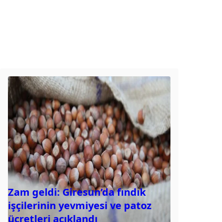
Zam geldi: Giresun’da fındık
işçilerinin yevmiyesi ve patoz
ücretleri açıklandı