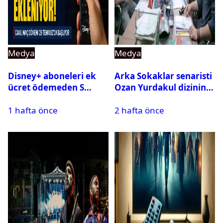
Medya
Medya
Disney+ aboneleri ek
Arka Sokaklar senaristi
ücret ödemeden S
Ozan Yurdakul dizinin
Sport kanallarını
final yaptığını duyurdu
1 hafta önce
2 hafta önce
izleyebilecek