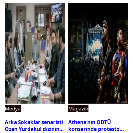
Medya
Magazin
Arka Sokaklar senaristi
Athena’nın ODTÜ
Ozan Yurdakul dizinin
konserinde protesto