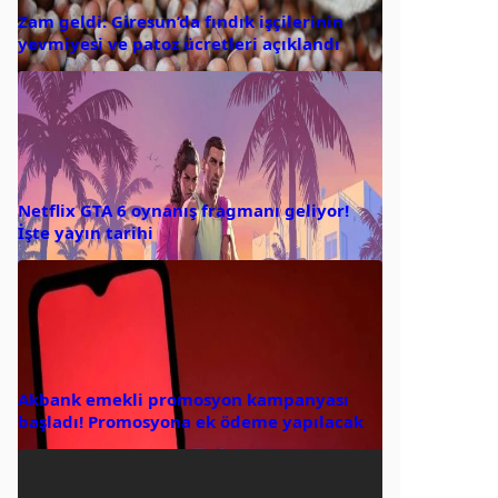
Zam geldi: Giresun’da fındık işçilerinin
yevmiyesi ve patoz ücretleri açıklandı
Netflix GTA 6 oynanış fragmanı geliyor!
İşte yayın tarihi
Akbank emekli promosyon kampanyası
başladı! Promosyona ek ödeme yapılacak