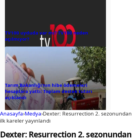
TV100 uyduda var mı? TV100 neden
açılmıyor?
Tarım Bakanlığı’nın hibe ödemeleri
hesaplara yattı: Toplam destek tutarı
açıklandı
Anasayfa
›
Medya
›
Dexter: Resurrection 2. sezonundan
ilk kareler yayınlandı
Dexter: Resurrection 2. sezonundan