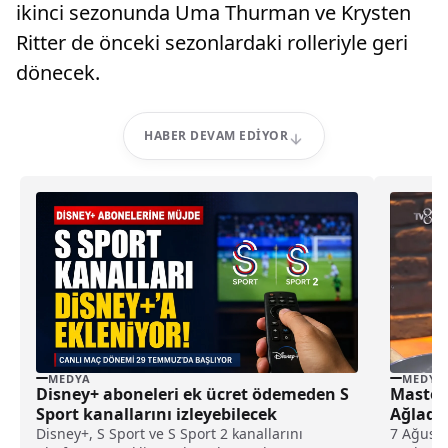
ikinci sezonunda Uma Thurman ve Krysten
Ritter de önceki sezonlardaki rolleriyle geri
dönecek.
HABER DEVAM EDIYOR
MEDYA
MEDYA
Disney+ aboneleri ek ücret ödemeden S
Master
Sport kanallarını izleyebilecek
Ağladı
Disney+, S Sport ve S Sport 2 kanallarını
7 Ağusto