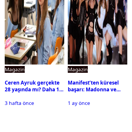
Magazin
Magazin
Ceren Ayruk gerçekte
Manifest’ten küresel
28 yaşında mı? Daha 17
başarı: Madonna ve
Leyla kaç yaşında?
Beyonce’yi geride
3 hafta önce
1 ay önce
bıraktı