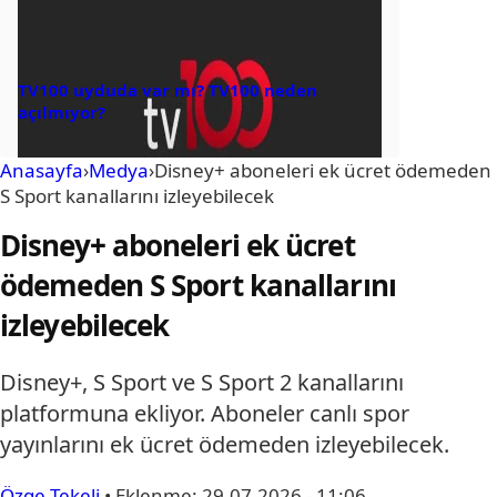
TV100 uyduda var mı? TV100 neden
açılmıyor?
Anasayfa
›
Medya
›
Disney+ aboneleri ek ücret ödemeden
S Sport kanallarını izleyebilecek
Disney+ aboneleri ek ücret
ödemeden S Sport kanallarını
izleyebilecek
Disney+, S Sport ve S Sport 2 kanallarını
platformuna ekliyor. Aboneler canlı spor
yayınlarını ek ücret ödemeden izleyebilecek.
Özge Tekeli
•
Eklenme:
29.07.2026 - 11:06