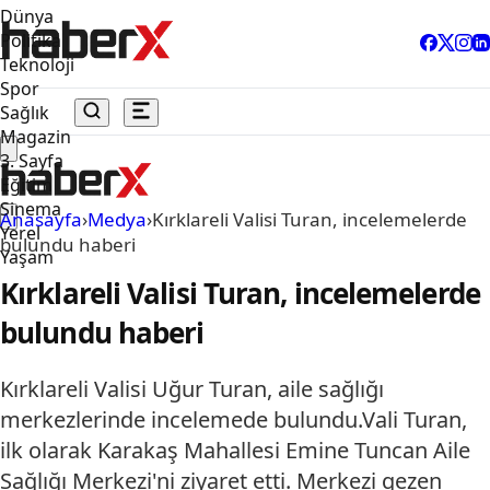
Dünya
Politika
Teknoloji
Spor
Sağlık
Magazin
3. Sayfa
Eğitim
Sinema
Anasayfa
›
Medya
›
Kırklareli Valisi Turan, incelemelerde
Yerel
bulundu haberi
Yaşam
Kırklareli Valisi Turan, incelemelerde
bulundu haberi
Kırklareli Valisi Uğur Turan, aile sağlığı
merkezlerinde incelemede bulundu.Vali Turan,
ilk olarak Karakaş Mahallesi Emine Tuncan Aile
Sağlığı Merkezi'ni ziyaret etti. Merkezi gezen