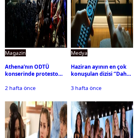
Magazin
Medya
Athena’nın ODTÜ
Haziran ayının en çok
konserinde protesto
konuşulan dizisi ‘’Daha
krizi
17’’ oldu
2 hafta önce
3 hafta önce