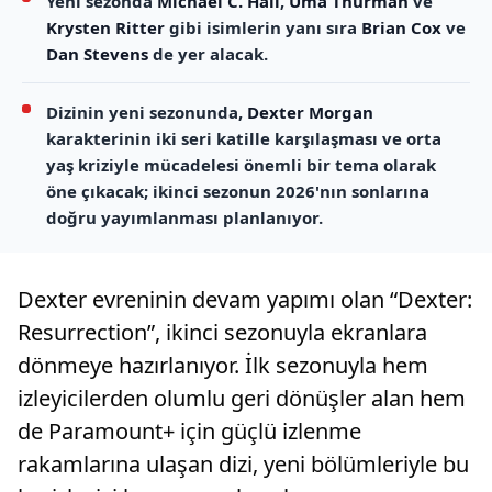
Yeni sezonda
Michael C. Hall
,
Uma Thurman
ve
Krysten Ritter
gibi isimlerin yanı sıra
Brian Cox
ve
Dan Stevens
de yer alacak.
Dizinin yeni sezonunda,
Dexter Morgan
karakterinin iki seri katille karşılaşması ve orta
yaş kriziyle mücadelesi önemli bir tema olarak
öne çıkacak; ikinci sezonun 2026'nın sonlarına
doğru yayımlanması planlanıyor.
Dexter evreninin devam yapımı olan “Dexter:
Resurrection”, ikinci sezonuyla ekranlara
dönmeye hazırlanıyor. İlk sezonuyla hem
izleyicilerden olumlu geri dönüşler alan hem
de Paramount+ için güçlü izlenme
rakamlarına ulaşan dizi, yeni bölümleriyle bu