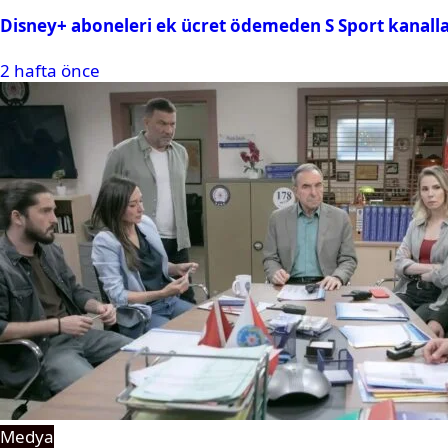
Disney+ aboneleri ek ücret ödemeden S Sport kanallar
2 hafta önce
Medya