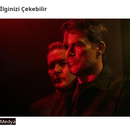
İlginizi Çekebilir
Medya