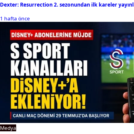
Dexter: Resurrection 2. sezonundan ilk kareler yayın
1 hafta önce
Medya