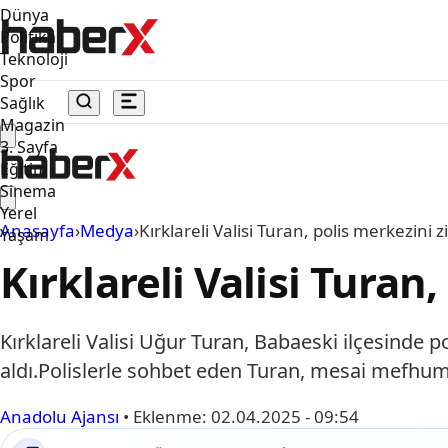
Dünya
Politika
Teknoloji
Spor
Sağlık
Magazin
3. Sayfa
Eğitim
Sinema
Yerel
Anasayfa
›
Medya
›
Kırklareli Valisi Turan, polis merkezini z
Yaşam
Kırklareli Valisi Turan
Kırklareli Valisi Uğur Turan, Babaeski ilçesinde
aldı.Polislerle sohbet eden Turan, mesai mefhum
Anadolu Ajansı
•
Eklenme:
02.04.2025 - 09:54