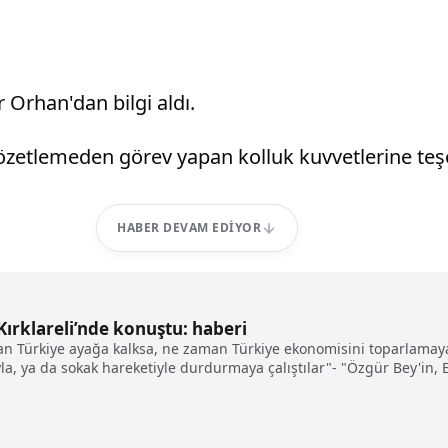
Orhan'dan bilgi aldı.
zetlemeden görev yapan kolluk kuvvetlerine teşe
HABER DEVAM EDIYOR
Kırklareli’nde konuştu: haberi
n Türkiye ayağa kalksa, ne zaman Türkiye ekonomisini toparlamaya
yla, ya da sokak hareketiyle durdurmaya çalıştılar"- "Özgür Bey'in, Ek
el elde ettiği koltuğunu sağlamlaştırma derdi var. Ekrem'e Mansur'
oplumun huzurunu bozan, gençleri kavga ettiren, polise taş attıran