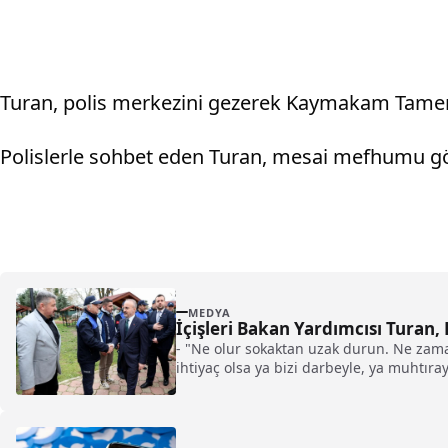
Turan, polis merkezini gezerek Kaymakam Tamer 
Polislerle sohbet eden Turan, mesai mefhumu gö
MEDYA
İçişleri Bakan Yardımcısı Turan, 
- "Ne olur sokaktan uzak durun. Ne zama
ihtiyaç olsa ya bizi darbeyle, ya muhtıra
sadece bir kendi hasbelkader konjonktür
yok. O konjonktürde o riskleri alarak t