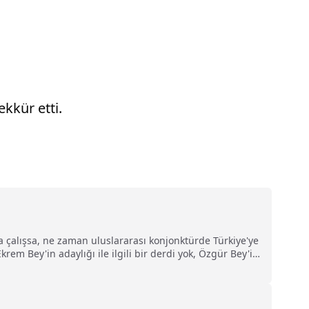
kkür etti.
 çalışsa, ne zaman uluslararası konjonktürde Türkiye'ye
rem Bey'in adaylığı ile ilgili bir derdi yok, Özgür Bey'in
a kalmayan bu iş bana kalır mı hesabı var, başka derdi
 adam olmamalı Özgür Özel."