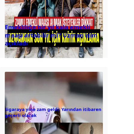
Emekliliğe bir yıl kala emekli
maaşı artabilir mi? Uzman isim
açıkladı
Sigaraya yine zam geldi: Yarından itibaren
geçerli olacak