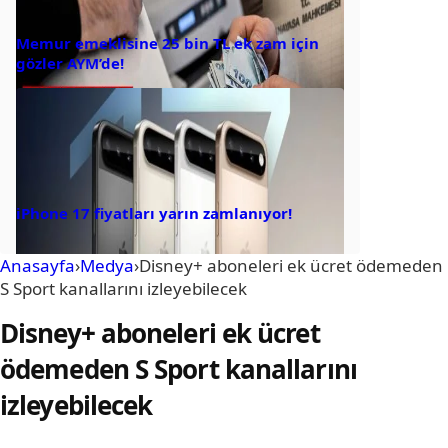
Memur emeklisine 25 bin TL ek zam için
gözler AYM’de!
iPhone 17 fiyatları yarın zamlanıyor!
Anasayfa
›
Medya
›
Disney+ aboneleri ek ücret ödemeden
S Sport kanallarını izleyebilecek
Disney+ aboneleri ek ücret
ödemeden S Sport kanallarını
izleyebilecek