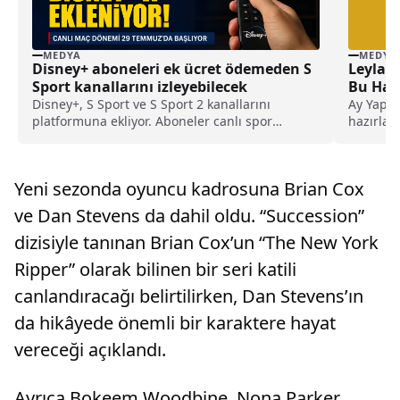
MEDYA
MEDYA
Disney+ aboneleri ek ücret ödemeden S
Leyla D
Sport kanallarını izleyebilecek
Bu Haf
Disney+, S Sport ve S Sport 2 kanallarını
Ay Yapım
platformuna ekliyor. Aboneler canlı spor
hazırlan
yayınlarını ek ücret ödemeden izleyebilecek.
eksikliği
Yeni sezonda oyuncu kadrosuna Brian Cox
ve Dan Stevens da dahil oldu. “Succession”
dizisiyle tanınan Brian Cox’un “The New York
Ripper” olarak bilinen bir seri katili
canlandıracağı belirtilirken, Dan Stevens’ın
da hikâyede önemli bir karaktere hayat
vereceği açıklandı.
Ayrıca Bokeem Woodbine, Nona Parker