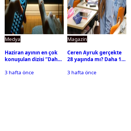
Medya
Magazin
Haziran ayının en çok
Ceren Ayruk gerçekte
konuşulan dizisi ‘’Daha
28 yaşında mı? Daha 17
17’’ oldu
Leyla kaç yaşında?
3 hafta önce
3 hafta önce