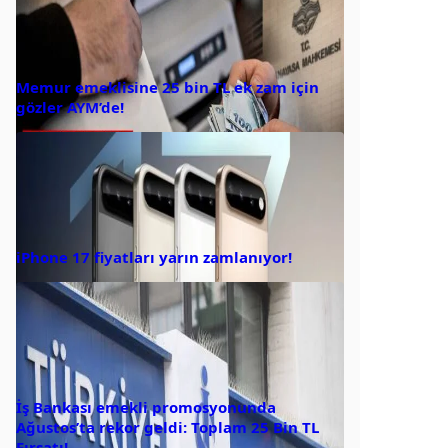
Memur emeklisine 25 bin TL ek zam için
gözler AYM’de!
iPhone 17 fiyatları yarın zamlanıyor!
İş Bankası emekli promosyonunda
Ağustos’ta rekor geldi: Toplam 25 Bin TL
Fırsatı!