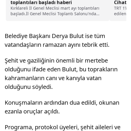
toplantıları başladı haberi
Cihat S
Kırklareli İl Genel Meclisi mart ayı toplantıları
TRT 1’in
başladı.İl Genel Meclisi Toplantı Salonu'nda
edilen d
Hakan Geriş başkanlığında gerçekleştirilen
yaklaşırk
toplantıda, şubat ayı son birleşimine ait
tutanak özeti okundu.Toplantıda, Kırklareli İl
Belediye Başkanı Derya Bulut ise tüm
Göç İd...
vatandaşların ramazan ayını tebrik etti.
Şehit ve gaziliğinin önemli bir mertebe
olduğunu ifade eden Bulut, bu toprakların
kahramanların canı ve kanıyla vatan
olduğunu söyledi.
Konuşmaların ardından dua edildi, okunan
ezanla oruçlar açıldı.
Programa, protokol üyeleri, şehit aileleri ve