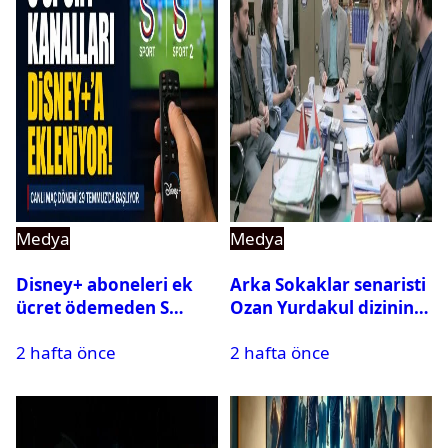
Medya
Medya
Disney+ aboneleri ek
Arka Sokaklar senaristi
ücret ödemeden S
Ozan Yurdakul dizinin
Sport kanallarını
final yaptığını duyurdu
2 hafta önce
2 hafta önce
izleyebilecek