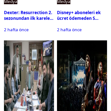
Medya
Medya
Dexter: Resurrection 2.
Disney+ aboneleri ek
sezonundan ilk kareler
ücret ödemeden S
yayınlandı
Sport kanallarını
2 hafta önce
2 hafta önce
izleyebilecek