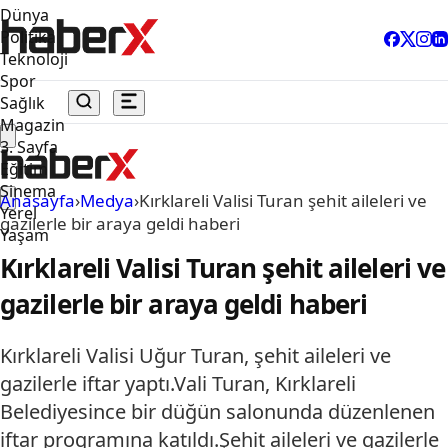
Dünya
Politika
Teknoloji
Spor
Sağlık
Magazin
3. Sayfa
Eğitim
Sinema
Anasayfa
›
Medya
›
Kırklareli Valisi Turan şehit aileleri ve
Yerel
gazilerle bir araya geldi haberi
Yaşam
Kırklareli Valisi Turan şehit aileleri ve
gazilerle bir araya geldi haberi
Kırklareli Valisi Uğur Turan, şehit aileleri ve
gazilerle iftar yaptı.Vali Turan, Kırklareli
Belediyesince bir düğün salonunda düzenlenen
iftar programına katıldı.Şehit aileleri ve gazilerle