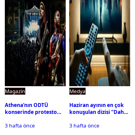
Magazin
Medya
Athena’nın ODTÜ
Haziran ayının en çok
konserinde protesto
konuşulan dizisi ‘’Daha
krizi
17’’ oldu
3 hafta önce
3 hafta önce