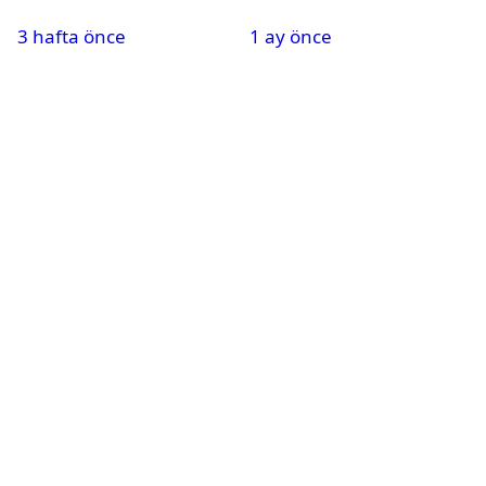
Leyla kaç yaşında?
Beyonce’yi geride
3 hafta önce
1 ay önce
bıraktı