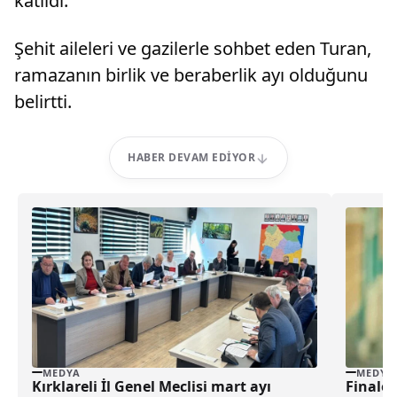
katıldı.
Şehit aileleri ve gazilerle sohbet eden Turan,
ramazanın birlik ve beraberlik ayı olduğunu
belirtti.
HABER DEVAM EDIYOR
MEDYA
MEDYA
Kırklareli İl Genel Meclisi mart ayı
Finale 