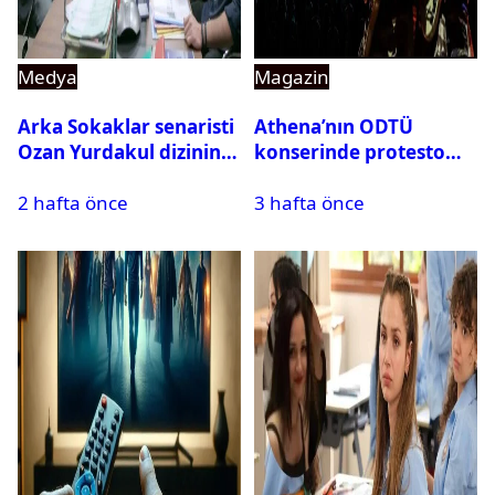
Medya
Magazin
Arka Sokaklar senaristi
Athena’nın ODTÜ
Ozan Yurdakul dizinin
konserinde protesto
final yaptığını duyurdu
krizi
2 hafta önce
3 hafta önce