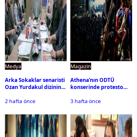
Medya
Magazin
Arka Sokaklar senaristi
Athena’nın ODTÜ
Ozan Yurdakul dizinin
konserinde protesto
final yaptığını duyurdu
krizi
2 hafta önce
3 hafta önce