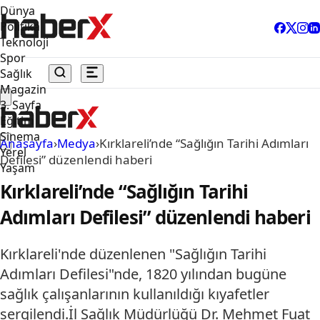
Dünya
Politika
Teknoloji
Spor
Sağlık
Magazin
3. Sayfa
Eğitim
Sinema
Anasayfa
›
Medya
›
Kırklareli’nde “Sağlığın Tarihi Adımları
Yerel
Defilesi” düzenlendi haberi
Yaşam
Kırklareli’nde “Sağlığın Tarihi
Adımları Defilesi” düzenlendi haberi
Kırklareli'nde düzenlenen "Sağlığın Tarihi
Adımları Defilesi"nde, 1820 yılından bugüne
sağlık çalışanlarının kullanıldığı kıyafetler
sergilendi.İl Sağlık Müdürlüğü Dr. Mehmet Fuat