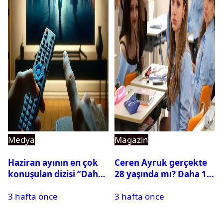
Medya
Magazin
Haziran ayının en çok
Ceren Ayruk gerçekte
konuşulan dizisi ‘’Daha
28 yaşında mı? Daha 17
17’’ oldu
Leyla kaç yaşında?
3 hafta önce
3 hafta önce