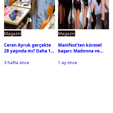
Magazin
Magazin
Ceren Ayruk gerçekte
Manifest’ten küresel
28 yaşında mı? Daha 17
başarı: Madonna ve
Leyla kaç yaşında?
Beyonce’yi geride
3 hafta önce
1 ay önce
bıraktı