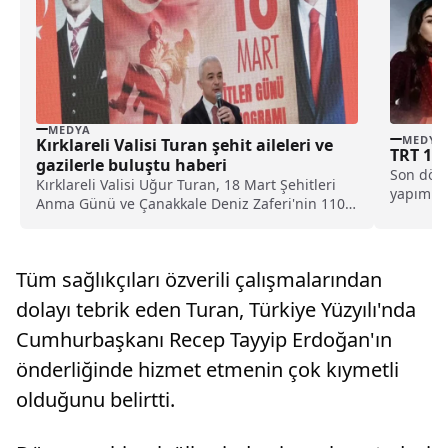
MEDYA
MEDYA
Kırklareli Valisi Turan şehit aileleri ve
TRT 1’d
gazilerle buluştu haberi
Son döne
Kırklareli Valisi Uğur Turan, 18 Mart Şehitleri
yapımlar
Anma Günü ve Çanakkale Deniz Zaferi'nin 110.
ATV ve...
yıl dönümü dolayısıyla şehit aileleri ve gazilerle
iftar yaptı. Vali Turan, bir düğün salonunda
düzenlenen programda, 110 yıl önce Türk
Tüm sağlıkçıları özverili çalışmalarından
milletin...
dolayı tebrik eden Turan, Türkiye Yüzyılı'nda
Cumhurbaşkanı Recep Tayyip Erdoğan'ın
önderliğinde hizmet etmenin çok kıymetli
olduğunu belirtti.