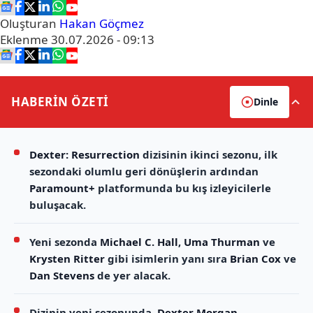
Oluşturan
Hakan Göçmez
Eklenme
30.07.2026 - 09:13
HABERİN
ÖZETİ
Dinle
Dexter: Resurrection
dizisinin ikinci sezonu, ilk
sezondaki olumlu geri dönüşlerin ardından
Paramount+
platformunda bu kış izleyicilerle
buluşacak.
Yeni sezonda
Michael C. Hall
,
Uma Thurman
ve
Krysten Ritter
gibi isimlerin yanı sıra
Brian Cox
ve
Dan Stevens
de yer alacak.
Dizinin yeni sezonunda,
Dexter Morgan