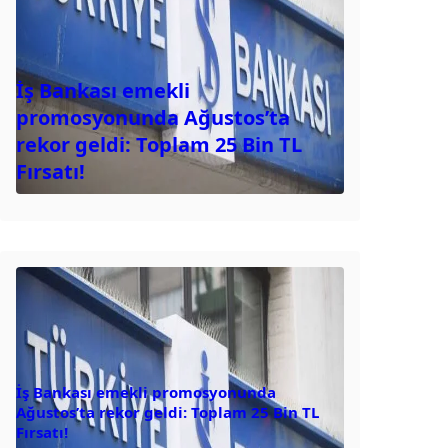
İş Bankası emekli
promosyonunda Ağustos’ta
rekor geldi: Toplam 25 Bin TL
Fırsatı!
İş Bankası emekli promosyonunda
Ağustos’ta rekor geldi: Toplam 25 Bin TL
Fırsatı!