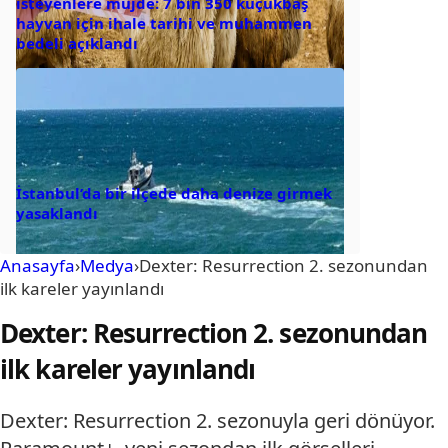
isteyenlere müjde: 7 bin 350 küçükbaş
hayvan için ihale tarihi ve muhammen
bedeli açıklandı
İstanbul’da bir ilçede daha denize girmek
yasaklandı
Anasayfa
›
Medya
›
Dexter: Resurrection 2. sezonundan
ilk kareler yayınlandı
Dexter: Resurrection 2. sezonundan
ilk kareler yayınlandı
Dexter: Resurrection 2. sezonuyla geri dönüyor.