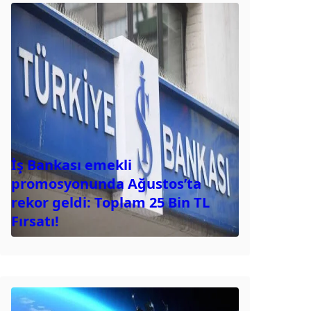
İş Bankası emekli
promosyonunda Ağustos’ta
rekor geldi: Toplam 25 Bin TL
Fırsatı!