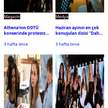
Magazin
Medya
Athena’nın ODTÜ
Haziran ayının en çok
konserinde protesto
konuşulan dizisi ‘’Daha
krizi
17’’ oldu
3 hafta önce
3 hafta önce