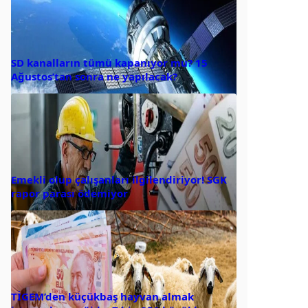
SD kanalların tümü kapanıyor mu? 15
Ağustos’tan sonra ne yapılacak?
Emekli olup çalışanları ilgilendiriyor! SGK
rapor parası ödemiyor
TİGEM’den küçükbaş hayvan almak