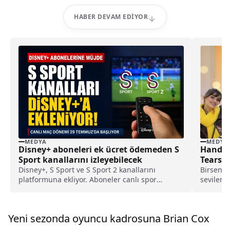
HABER DEVAM EDIYOR
MEDYA
MEDYA
Disney+ aboneleri ek ücret ödemeden S
Hande E
Sport kanallarını izleyebilecek
Tears”
Dönüy
Disney+, S Sport ve S Sport 2 kanallarını
Birsen A
platformuna ekliyor. Aboneler canlı spor
sevilen 
yayınlarını ek ücret ödemeden izleyebilecek.
bir...
Yeni sezonda oyuncu kadrosuna Brian Cox