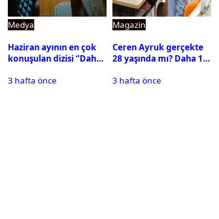
Medya
Magazin
Haziran ayının en çok
Ceren Ayruk gerçekte
konuşulan dizisi ‘’Daha
28 yaşında mı? Daha 17
17’’ oldu
Leyla kaç yaşında?
3 hafta önce
3 hafta önce