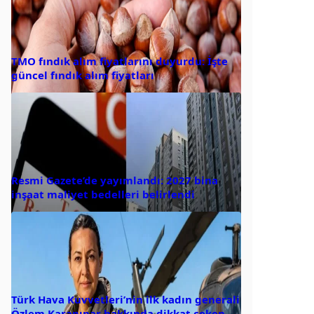
TMO fındık alım fiyatlarını duyurdu: İşte
güncel fındık alım fiyatları
Resmi Gazete’de yayımlandı: 2027 bina
inşaat maliyet bedelleri belirlendi
Türk Hava Kuvvetleri’nin ilk kadın generali
Özlem Karapınar hakkında dikkat çeken