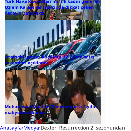
Türk Hava Kuvvetleri’nin ilk kadın generali
Özlem Karapınar hakkında dikkat çeken
detay ortaya çıktı
Otomobil pazarı küçüldü! İlk 7 ayın satış
rakamları açıklandı
Muhammed Salah’ın Trabzonspor’a 2 yıllık
maliyeti belli oldu
Anasayfa
›
Medya
›
Dexter: Resurrection 2. sezonundan