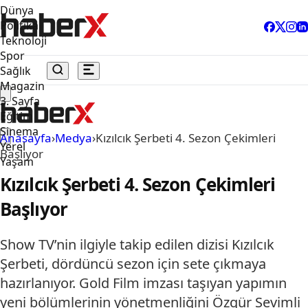
Dünya
Politika
Teknoloji
Spor
Sağlık
Magazin
3. Sayfa
Eğitim
Sinema
Anasayfa
›
Medya
›
Kızılcık Şerbeti 4. Sezon Çekimleri
Yerel
Başlıyor
Yaşam
Kızılcık Şerbeti 4. Sezon Çekimleri
Başlıyor
Show TV’nin ilgiyle takip edilen dizisi Kızılcık
Şerbeti, dördüncü sezon için sete çıkmaya
hazırlanıyor. Gold Film imzası taşıyan yapımın
yeni bölümlerinin yönetmenliğini Özgür Sevimli