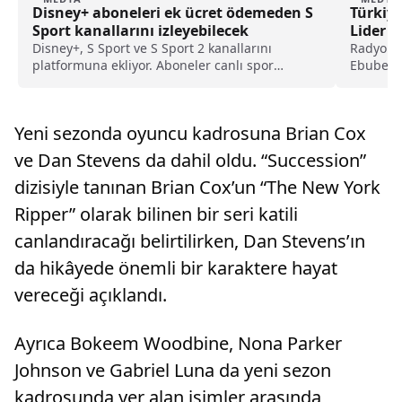
Disney+ aboneleri ek ücret ödemeden S
Türkiye
Sport kanallarını izleyebilecek
Lider
Disney+, S Sport ve S Sport 2 kanallarını
Radyo ve
platformuna ekliyor. Aboneler canlı spor
Ebubekir
yayınlarını ek ücret ödemeden izleyebilecek.
"Beşinci 
Yeni sezonda oyuncu kadrosuna Brian Cox
ve Dan Stevens da dahil oldu. “Succession”
dizisiyle tanınan Brian Cox’un “The New York
Ripper” olarak bilinen bir seri katili
canlandıracağı belirtilirken, Dan Stevens’ın
da hikâyede önemli bir karaktere hayat
vereceği açıklandı.
Ayrıca Bokeem Woodbine, Nona Parker
Johnson ve Gabriel Luna da yeni sezon
kadrosunda yer alan isimler arasında