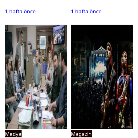
yayınlandı
Sport kanallarını
1 hafta önce
1 hafta önce
izleyebilecek
Medya
Magazin