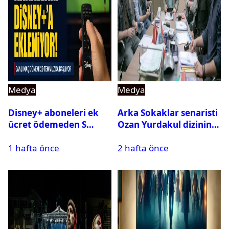
Medya
Medya
Disney+ aboneleri ek
Arka Sokaklar senaristi
ücret ödemeden S
Ozan Yurdakul dizinin
Sport kanallarını
final yaptığını duyurdu
1 hafta önce
2 hafta önce
izleyebilecek