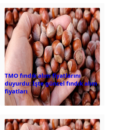
TMO fındık alım fiyatlarını
duyurdu: İşte güncel fındık alım
fiyatları