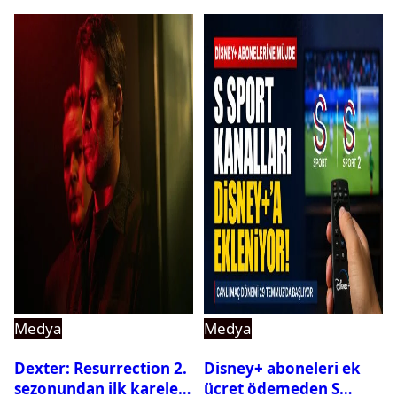
Medya
Medya
Dexter: Resurrection 2.
Disney+ aboneleri ek
sezonundan ilk kareler
ücret ödemeden S