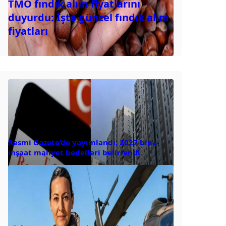
TMO fındık alım fiyatlarını
duyurdu: İşte güncel fındık alım
fiyatları
Resmi Gazete’de yayımlandı: 2027 bina
inşaat maliyet bedelleri belirlendi