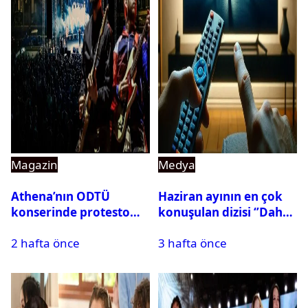
Magazin
Medya
Athena’nın ODTÜ
Haziran ayının en çok
konserinde protesto
konuşulan dizisi ‘’Daha
krizi
17’’ oldu
2 hafta önce
3 hafta önce