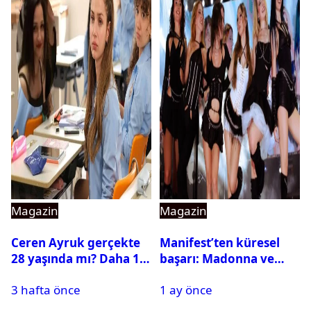
Magazin
Magazin
Ceren Ayruk gerçekte
Manifest’ten küresel
28 yaşında mı? Daha 17
başarı: Madonna ve
Leyla kaç yaşında?
Beyonce’yi geride
3 hafta önce
1 ay önce
bıraktı