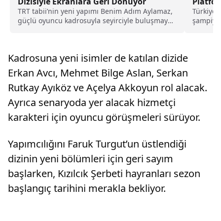
Dizisiyle Ekranlara Geri Dönüyor
Platfor
TRT tabii’nin yeni yapımı Benim Adım Aylamaz,
Türkiye 
güçlü oyuncu kadrosuyla seyirciyle buluşmaya
şampiyon
hazırlanıyor. NS...
sporcu S
Kadrosuna yeni isimler de katılan dizide
Erkan Avcı, Mehmet Bilge Aslan, Serkan
Rutkay Ayıköz ve Açelya Akkoyun rol alacak.
Ayrıca senaryoda yer alacak hizmetçi
karakteri için oyuncu görüşmeleri sürüyor.
Yapımcılığını Faruk Turgut’un üstlendiği
dizinin yeni bölümleri için geri sayım
başlarken, Kızılcık Şerbeti hayranları sezon
başlangıç tarihini merakla bekliyor.