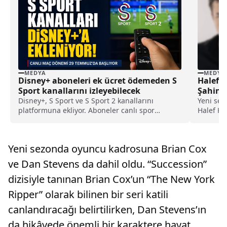
MEDYA
MEDYA
Disney+ aboneleri ek ücret ödemeden S
Halef D
Sport kanallarını izleyebilecek
Şahin K
Geldi
Disney+, S Sport ve S Sport 2 kanallarını
Yeni sez
platformuna ekliyor. Aboneler canlı spor
Halef Kö
yayınlarını ek ücret ödemeden izleyebilecek.
değişikli
Yeni sezonda oyuncu kadrosuna Brian Cox
ve Dan Stevens da dahil oldu. “Succession”
dizisiyle tanınan Brian Cox’un “The New York
Ripper” olarak bilinen bir seri katili
canlandıracağı belirtilirken, Dan Stevens’ın
da hikâyede önemli bir karaktere hayat