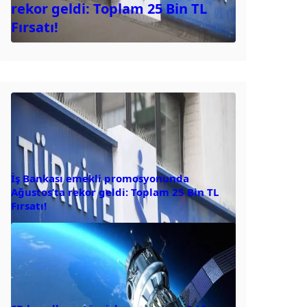
rekor geldi: Toplam 25 Bin TL
Fırsatı!
İş Bankası emekli promosyonunda
Ağustos’ta rekor geldi: Toplam 25 Bin TL
Fırsatı!