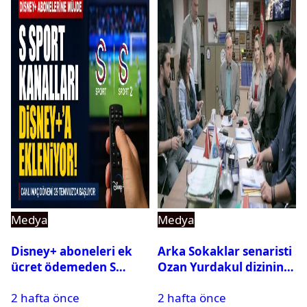
Medya
Medya
Disney+ aboneleri ek
Arka Sokaklar senaristi
ücret ödemeden S
Ozan Yurdakul dizinin
Sport kanallarını
final yaptığını duyurdu
2 hafta önce
2 hafta önce
izleyebilecek