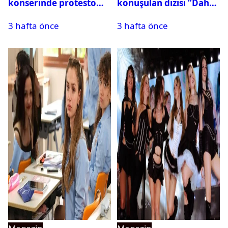
konserinde protesto
konuşulan dizisi ‘’Daha
krizi
17’’ oldu
3 hafta önce
3 hafta önce