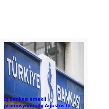
İş Bankası emekli
promosyonunda Ağustos’ta