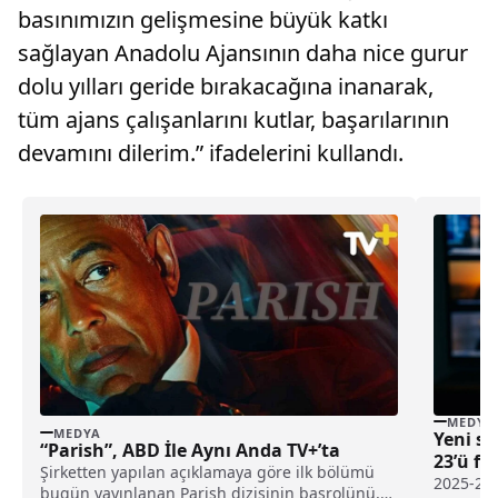
basınımızın gelişmesine büyük katkı
sağlayan Anadolu Ajansının daha nice gurur
dolu yılları geride bırakacağına inanarak,
tüm ajans çalışanlarını kutlar, başarılarının
devamını dilerim.” ifadelerini kullandı.
MEDYA
MEDYA
Yeni se
“Parish”, ABD İle Aynı Anda TV+’ta
23’ü fi
Şirketten yapılan açıklamaya göre ilk bölümü
2025-20
bugün yayınlanan Parish dizisinin başrolünü,