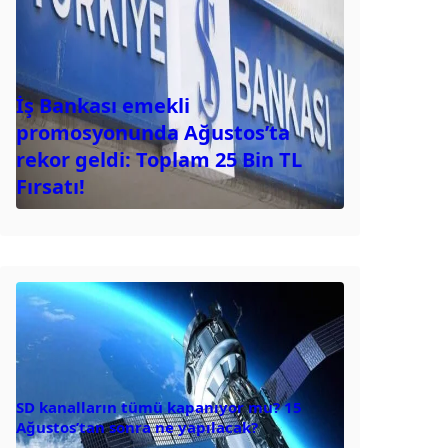
İş Bankası emekli
promosyonunda Ağustos’ta
rekor geldi: Toplam 25 Bin TL
Fırsatı!
SD kanalların tümü kapanıyor mu? 15
Ağustos’tan sonra ne yapılacak?