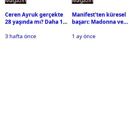
Magazin
Magazin
Ceren Ayruk gerçekte
Manifest’ten küresel
28 yaşında mı? Daha 17
başarı: Madonna ve
Leyla kaç yaşında?
Beyonce’yi geride
3 hafta önce
1 ay önce
bıraktı