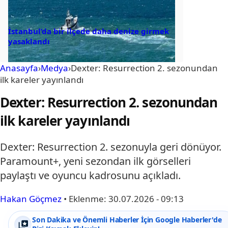
İstanbul’da bir ilçede daha denize girmek
yasaklandı
Anasayfa
›
Medya
›
Dexter: Resurrection 2. sezonundan
ilk kareler yayınlandı
Dexter: Resurrection 2. sezonundan
ilk kareler yayınlandı
Dexter: Resurrection 2. sezonuyla geri dönüyor.
Paramount+, yeni sezondan ilk görselleri
paylaştı ve oyuncu kadrosunu açıkladı.
Hakan Göçmez
•
Eklenme:
30.07.2026 - 09:13
Son Dakika ve Önemli Haberler İçin Google Haberler'de