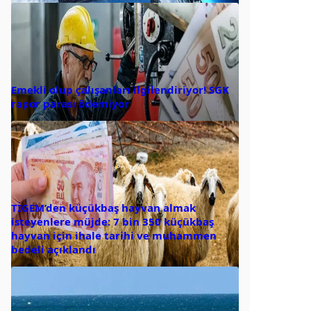
Emekli olup çalışanları ilgilendiriyor! SGK
rapor parası ödemiyor
TİGEM’den küçükbaş hayvan almak
isteyenlere müjde: 7 bin 350 küçükbaş
hayvan için ihale tarihi ve muhammen
bedeli açıklandı