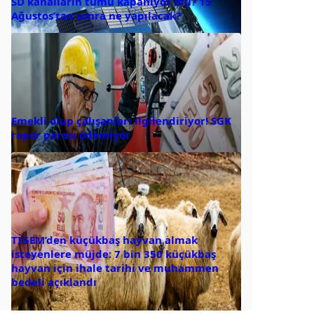
SD kanalların tümü kapanıyor mu? 15
Ağustos’tan sonra ne yapılacak?
Emekli olup çalışanları ilgilendiriyor! SGK
rapor parası ödemiyor
TİGEM’den küçükbaş hayvan almak
isteyenlere müjde: 7 bin 350 küçükbaş
hayvan için ihale tarihi ve muhammen
bedeli açıklandı