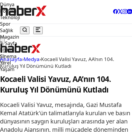
Dünya
Politika
Teknoloji
Spor
Sağlık
Magazin
3. Sayfa
Eğitim
Sinema
Anasayfa
›
Medya
›
Kocaeli Valisi Yavuz, AA’nın 104.
Yerel
Kuruluş Yıl Dönümünü Kutladı
Yaşam
Kocaeli Valisi Yavuz, AA’nın 104.
Kuruluş Yıl Dönümünü Kutladı
Kocaeli Valisi Yavuz, mesajında, Gazi Mustafa
Kemal Atatürk'ün talimatlarıyla kurulan ve basın
dünyasının saygın kuruluşları arasında yer alan
Anadolu Ajansının, milli mücadele döneminden