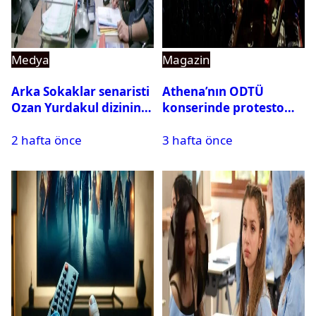
Medya
Magazin
Arka Sokaklar senaristi
Athena’nın ODTÜ
Ozan Yurdakul dizinin
konserinde protesto
final yaptığını duyurdu
krizi
2 hafta önce
3 hafta önce