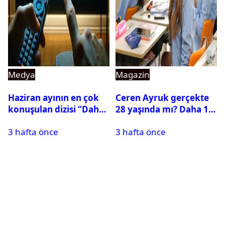
Medya
Magazin
Haziran ayının en çok
Ceren Ayruk gerçekte
konuşulan dizisi ‘’Daha
28 yaşında mı? Daha 17
17’’ oldu
Leyla kaç yaşında?
3 hafta önce
3 hafta önce