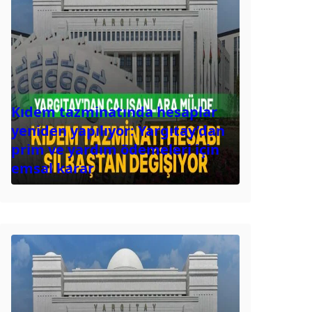
Kıdem tazminatında hesaplar
yeniden yapılıyor: Yargıtay’dan
prim ve yardım ödemeleri için
emsal karar