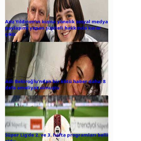
Aziz Yıldırım’ın kızına yönelik sosyal medya
paylaşımı yapan şüpheli hakkında karar
çıktı
Aslı Bekiroğlu’ndan bir kötü haber daha: 8
defa ameliyat olmuştu
Süper Lig’de 2. ve 3. hafta programları belli
oldu