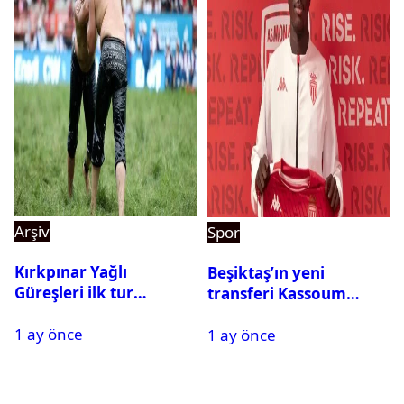
Arşiv
Spor
Kırkpınar Yağlı
Beşiktaş’ın yeni
Güreşleri ilk tur
transferi Kassoum
sonuçları açıklandı! İşte
Ouattara saat kaçta
1 ay önce
2. tura geçen
1 ay önce
gelecek? Resmi
pehlivanlar
açıklama geldi