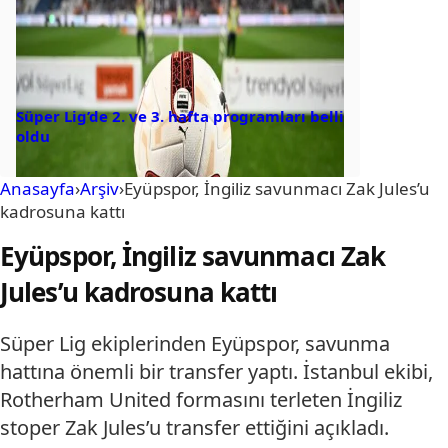
Süper Lig’de 2. ve 3. hafta programları belli
oldu
Anasayfa
›
Arşiv
›
Eyüpspor, İngiliz savunmacı Zak Jules’u
kadrosuna kattı
Eyüpspor, İngiliz savunmacı Zak
Jules’u kadrosuna kattı
Süper Lig ekiplerinden Eyüpspor, savunma
hattına önemli bir transfer yaptı. İstanbul ekibi,
Rotherham United formasını terleten İngiliz
stoper Zak Jules’u transfer ettiğini açıkladı.