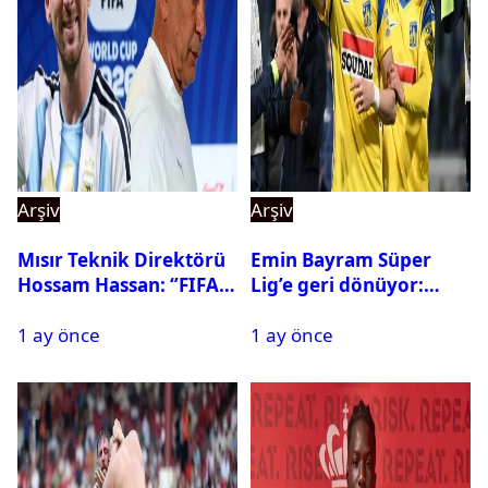
Arşiv
Arşiv
Mısır Teknik Direktörü
Emin Bayram Süper
Hossam Hassan: ‘’FIFA,
Lig’e geri dönüyor:
Messi’nin elenmesini
Galatasaray onay verdi
1 ay önce
1 ay önce
istemiyor’’