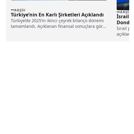
ARŞIV
ARŞIV
Türkiye’nin En Karlı Şirketleri Açıklandı
İsrail,
Türkiye’de 2025’in ikinci çeyrek bilanço dönemi
Dondu
tamamlandı. Açıklanan finansal sonuçlara göre
İsrail po
bankacılık sektörü, güçlü...
açıklamas
Savunma 