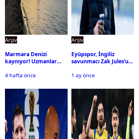
Arşiv
Arşiv
Marmara Denizi
Eyüpspor, İngiliz
kaynıyor! Uzmanlar
savunmacı Zak Jules’u
tehlikeyi işaret etti
kadrosuna kattı
4 hafta önce
1 ay önce