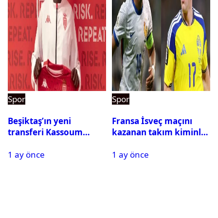
Spor
Spor
Beşiktaş’ın yeni
Fransa İsveç maçını
transferi Kassoum
kazanan takım kiminle
Ouattara saat kaçta
eşleşecek? Son 16
1 ay önce
1 ay önce
gelecek? Resmi
turundaki rakip belli
açıklama geldi
oldu