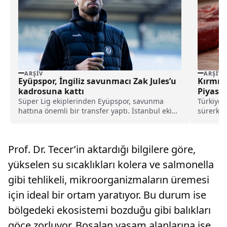
ARŞIV
ARŞIV
Eyüpspor, İngiliz savunmacı Zak Jules’u
Kırmızı
kadrosuna kattı
Piyasad
Süper Lig ekiplerinden Eyüpspor, savunma
Türkiye 
hattına önemli bir transfer yaptı. İstanbul ekibi,
sürerken 
Rotherham United formasını terleten İngiliz
kesilmiyo
stoper Zak Jules’u transfer ettiğini açıkladı.
Prof. Dr. Tecer’in aktardığı bilgilere göre,
yükselen su sıcaklıkları kolera ve salmonella
gibi tehlikeli, mikroorganizmaların üremesi
için ideal bir ortam yaratıyor. Bu durum ise
bölgedeki ekosistemi bozduğu gibi balıkları
göçe zorluyor. Boşalan yaşam alanlarına ise