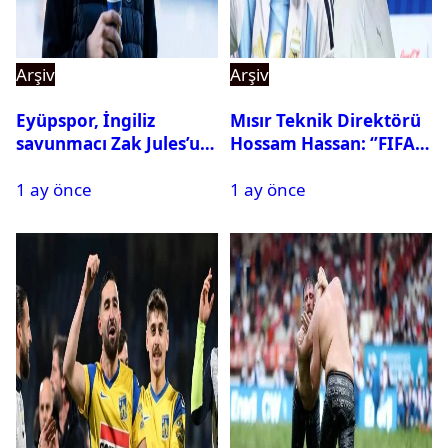
Arşiv
Arşiv
Eyüpspor, İngiliz
Mısır Teknik Direktörü
savunmacı Zak Jules’u
Hossam Hassan: ‘’FIFA,
kadrosuna kattı
Messi’nin elenmesini
1 ay önce
1 ay önce
istemiyor’’