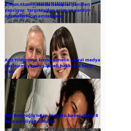
Kıdem tazminatında hesaplar yeniden
yapılıyor: Yargıtay’dan prim ve yardım
ödemeleri için emsal karar
Aziz Yıldırım’ın kızına yönelik sosyal medya
paylaşımı yapan şüpheli hakkında karar
çıktı
Aslı Bekiroğlu’ndan bir kötü haber daha: 8
defa ameliyat olmuştu