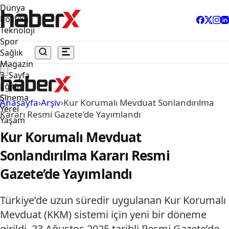
Dünya
Politika
Teknoloji
Spor
Sağlık
Magazin
3. Sayfa
Eğitim
Sinema
Anasayfa
›
Arşiv
›
Kur Korumalı Mevduat Sonlandırılma
Yerel
Kararı Resmi Gazete’de Yayımlandı
Yaşam
Kur Korumalı Mevduat
Sonlandırılma Kararı Resmi
Gazete’de Yayımlandı
Türkiye’de uzun süredir uygulanan Kur Korumalı
Mevduat (KKM) sistemi için yeni bir döneme
girildi. 23 Ağustos 2025 tarihli Resmi Gazete’de