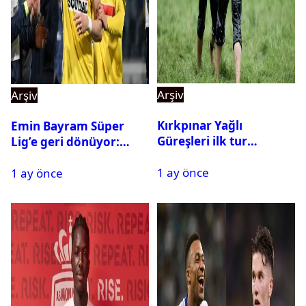
Arşiv
Arşiv
Kırkpınar Yağlı
Emin Bayram Süper
Güreşleri ilk tur
Lig’e geri dönüyor:
sonuçları açıklandı! İşte
Galatasaray onay verdi
1 ay önce
2. tura geçen
1 ay önce
pehlivanlar