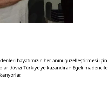
adenleri hayatımızın her anını güzelleştirmesi içi
dolar dövizi Türkiye’ye kazandıran Egeli madencil
karıyorlar.