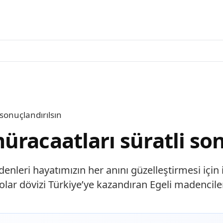
sonuçlandırılsın
racaatları süratli son
adenleri hayatımızın her anını güzelleştirmesi içi
dolar dövizi Türkiye’ye kazandıran Egeli madencile