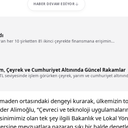
HABER DEVAM EDIYOR
dı
n her 10 şirketten 8’i ikinci çeyrekte finansmana erişimin...
ram, Çeyrek ve Cumhuriyet Altınında Güncel Rakamlar
 TL seviyesinde işlem görürken çeyrek, yarım ve cumhuriyet altınında
 maden ortasındaki dengeyi kurarak, ülkemizin top
er Alimoğlu, “Çevreci ve teknoloji uygulamalarını
sinimimiz olan tek şey ilgili Bakanlık ve Lokal Yö
n tersine mevzuatlara nazaran sıkı bir halde dene