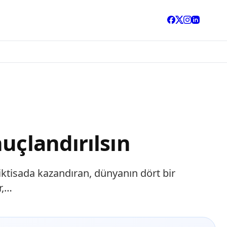
uçlandırılsın
n iktisada kazandıran, dünyanın dört bir
r,…