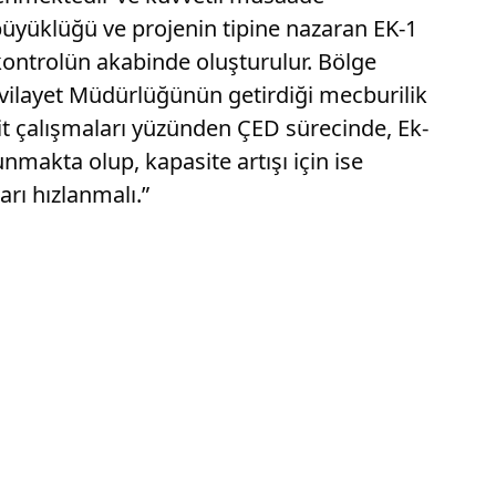
büyüklüğü ve projenin tipine nazaran EK-1
ir kontrolün akabinde oluşturulur. Bölge
f vilayet Müdürlüğünün getirdiği mecburilik
it çalışmaları yüzünden ÇED sürecinde, Ek-
makta olup, kapasite artışı için ise
rı hızlanmalı.”