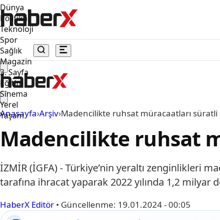
Dünya
Politika
Teknoloji
Spor
Sağlık
Magazin
3. Sayfa
Eğitim
Sinema
Yerel
Anasayfa
›
Arşiv
›
Madencilikte ruhsat müracaatları süratli 
Yaşam
Madencilikte ruhsat mü
İZMİR (İGFA) - Türkiye’nin yeraltı zenginlikleri m
tarafına ihracat yaparak 2022 yılında 1,2 milyar 
HaberX Editör
•
Güncellenme:
19.01.2024 - 00:05