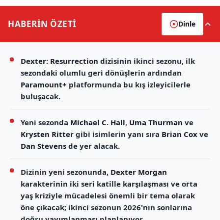
HABERİN
ÖZETİ
Dinle
Dexter: Resurrection
dizisinin ikinci sezonu, ilk
sezondaki olumlu geri dönüşlerin ardından
Paramount+
platformunda bu kış izleyicilerle
buluşacak.
Yeni sezonda
Michael C. Hall
,
Uma Thurman
ve
Krysten Ritter
gibi isimlerin yanı sıra
Brian Cox
ve
Dan Stevens
de yer alacak.
Dizinin yeni sezonunda,
Dexter Morgan
karakterinin iki seri katille karşılaşması ve orta
yaş kriziyle mücadelesi önemli bir tema olarak
öne çıkacak; ikinci sezonun 2026'nın sonlarına
doğru yayımlanması planlanıyor.