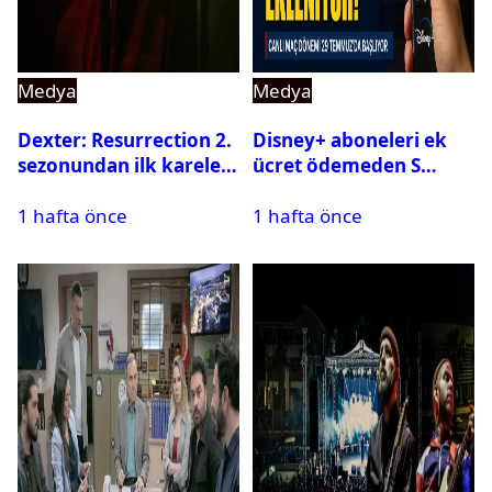
Medya
Medya
Dexter: Resurrection 2.
Disney+ aboneleri ek
sezonundan ilk kareler
ücret ödemeden S
yayınlandı
Sport kanallarını
1 hafta önce
1 hafta önce
izleyebilecek