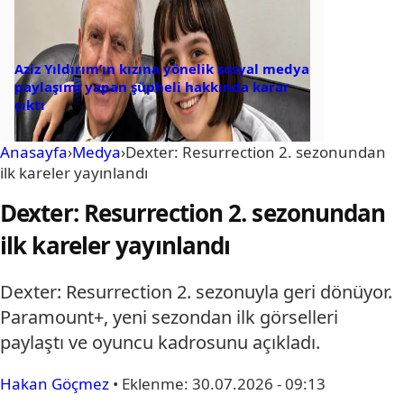
Aziz Yıldırım’ın kızına yönelik sosyal medya
paylaşımı yapan şüpheli hakkında karar
çıktı
Anasayfa
›
Medya
›
Dexter: Resurrection 2. sezonundan
ilk kareler yayınlandı
Dexter: Resurrection 2. sezonundan
ilk kareler yayınlandı
Dexter: Resurrection 2. sezonuyla geri dönüyor.
Paramount+, yeni sezondan ilk görselleri
paylaştı ve oyuncu kadrosunu açıkladı.
Hakan Göçmez
•
Eklenme:
30.07.2026 - 09:13