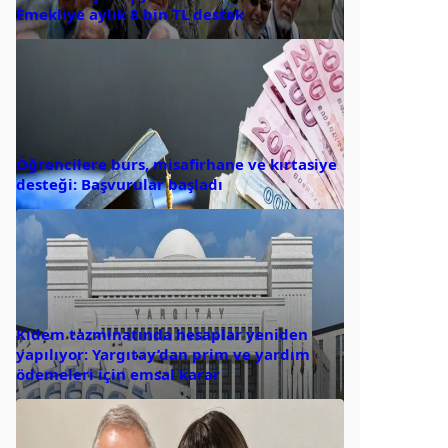
Emekliye aylık 8 bin TL destek
Öğrencilere burs, misafirhane ve kırtasiye
desteği: Başvurular başladı
Kıdem tazminatında hesaplar yeniden
yapılıyor: Yargıtay’dan prim ve yardım
ödemeleri için emsal karar