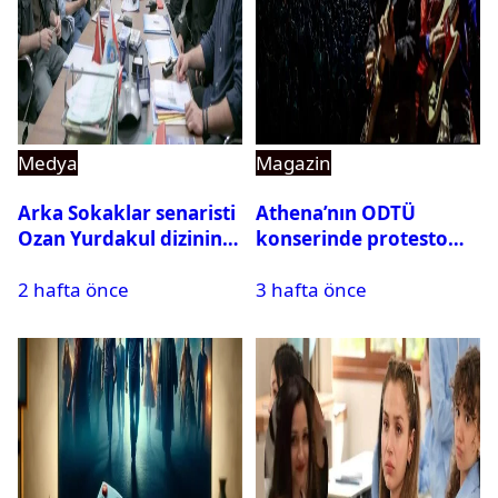
Medya
Magazin
Arka Sokaklar senaristi
Athena’nın ODTÜ
Ozan Yurdakul dizinin
konserinde protesto
final yaptığını duyurdu
krizi
2 hafta önce
3 hafta önce