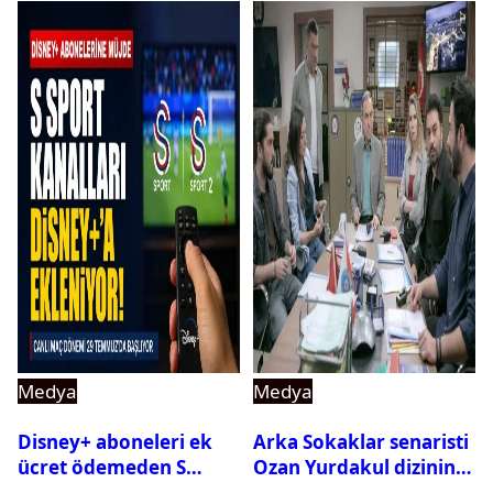
Medya
Medya
Disney+ aboneleri ek
Arka Sokaklar senaristi
ücret ödemeden S
Ozan Yurdakul dizinin
Sport kanallarını
final yaptığını duyurdu