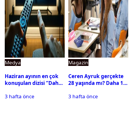
Medya
Magazin
Haziran ayının en çok
Ceren Ayruk gerçekte
konuşulan dizisi ‘’Daha
28 yaşında mı? Daha 17
17’’ oldu
Leyla kaç yaşında?
3 hafta önce
3 hafta önce