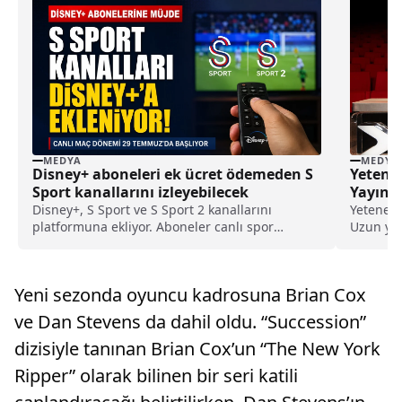
MEDYA
MEDYA
Disney+ aboneleri ek ücret ödemeden S
Yetenek
Sport kanallarını izleyebilecek
Yayınl
Disney+, S Sport ve S Sport 2 kanallarını
Yetenek 
platformuna ekliyor. Aboneler canlı spor
Uzun yıl
yayınlarını ek ücret ödemeden izleyebilecek.
birisi ol
Yeni sezonda oyuncu kadrosuna Brian Cox
ve Dan Stevens da dahil oldu. “Succession”
dizisiyle tanınan Brian Cox’un “The New York
Ripper” olarak bilinen bir seri katili