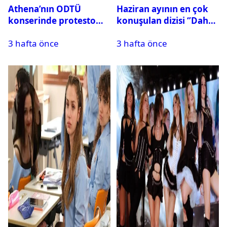
Athena’nın ODTÜ
Haziran ayının en çok
konserinde protesto
konuşulan dizisi ‘’Daha
krizi
17’’ oldu
3 hafta önce
3 hafta önce