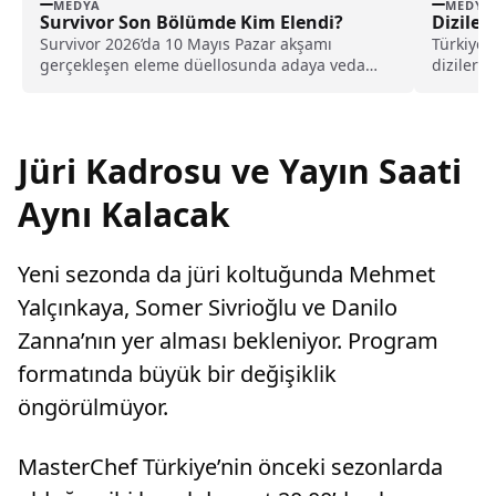
MEDYA
MEDYA
Survivor Son Bölümde Kim Elendi?
Diziler
Survivor 2026’da 10 Mayıs Pazar akşamı
Türkiye 
gerçekleşen eleme düellosunda adaya veda
dizileri
eden isim belli oldu. Seda ile Beyza arasındaki
Kanallar
geçen eleme bir yarışmacının hayallerini
sonlandırdı. İşte, detaylar...
Jüri Kadrosu ve Yayın Saati
Aynı Kalacak
Yeni sezonda da jüri koltuğunda Mehmet
Yalçınkaya, Somer Sivrioğlu ve Danilo
Zanna’nın yer alması bekleniyor. Program
formatında büyük bir değişiklik
öngörülmüyor.
MasterChef Türkiye’nin önceki sezonlarda