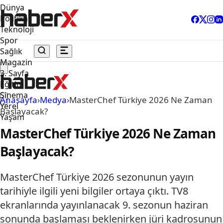
Dünya
Politika
Teknoloji
Spor
Sağlık
Magazin
3. Sayfa
Eğitim
Sinema
Anasayfa
›
Medya
›
MasterChef Türkiye 2026 Ne Zaman
Yerel
Başlayacak?
Yaşam
MasterChef Türkiye 2026 Ne Zaman
Başlayacak?
MasterChef Türkiye 2026 sezonunun yayın
tarihiyle ilgili yeni bilgiler ortaya çıktı. TV8
ekranlarında yayınlanacak 9. sezonun haziran
sonunda başlaması beklenirken jüri kadrosunun