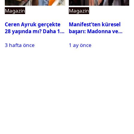
Magazin
Magazin
Ceren Ayruk gerçekte
Manifest’ten küresel
28 yaşında mı? Daha 17
başarı: Madonna ve
Leyla kaç yaşında?
Beyonce’yi geride
3 hafta önce
1 ay önce
bıraktı