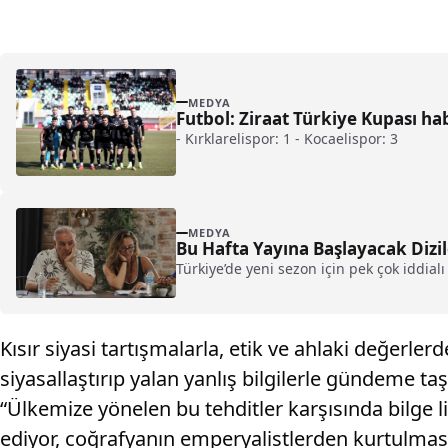
MEDYA
Futbol: Ziraat Türkiye Kupası ha
- Kırklarelispor: 1 - Kocaelispor: 3
MEDYA
Bu Hafta Yayına Başlayacak Dizil
Türkiye’de yeni sezon için pek çok iddialı 
Kısır siyasi tartışmalarla, etik ve ahlaki değerl
siyasallaştırıp yalan yanlış bilgilerle gündeme 
“Ülkemize yönelen bu tehditler karşısında bilge l
ediyor, coğrafyanın emperyalistlerden kurtulmas