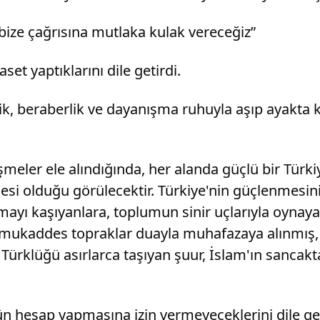
bize çağrısına mutlaka kulak vereceğiz”
et yaptıklarını dile getirdi.
rlik, beraberlik ve dayanışma ruhuyla aşıp ayakta
ler ele alındığında, her alanda güçlü bir Türkiye'
lesi olduğu görülecektir. Türkiye'nin güçlenmesi
yı kaşıyanlara, toplumun sinir uçlarıyla oynayan
 mukaddes topraklar duayla muhafazaya alınmış, bi
Türklüğü asırlarca taşıyan şuur, İslam'ın sancak
gücün hesap yapmasına izin vermeyeceklerini dile ge