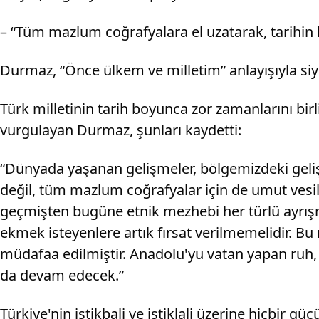
– “Tüm mazlum coğrafyalara el uzatarak, tarihin 
Durmaz, “Önce ülkem ve milletim” anlayışıyla siyas
Türk milletinin tarih boyunca zor zamanlarını bi
vurgulayan Durmaz, şunları kaydetti:
“Dünyada yaşanan gelişmeler, bölgemizdeki gelişme
değil, tüm mazlum coğrafyalar için de umut vesi
geçmişten bugüne etnik mezhebi her türlü ayrışma
ekmek isteyenlere artık fırsat verilmemelidir. Bu
müdafaa edilmiştir. Anadolu'yu vatan yapan ruh, 
da devam edecek.”
Türkiye'nin istikbali ve istiklali üzerine hiçbir 