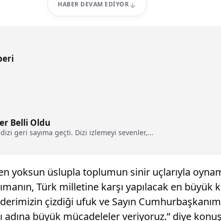
HABER DEVAM EDIYOR
beri
er Belli Oldu
dizi geri sayıma geçti. Dizi izlemeyi sevenler,...
erden yoksun üslupla toplumun sinir uçlarıyla oyn
taşımanın, Türk milletine karşı yapılacak en büyü
iderimizin çizdiği ufuk ve Sayın Cumhurbaşkanımız
ı adına büyük mücadeleler veriyoruz.” diye konuş