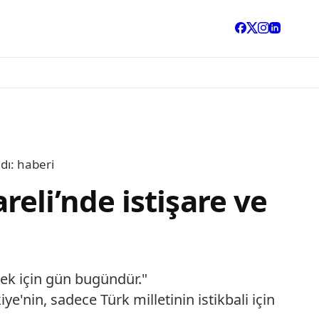
dı: haberi
eli’nde istişare ve
mek için gün bugündür."
e'nin, sadece Türk milletinin istikbali için