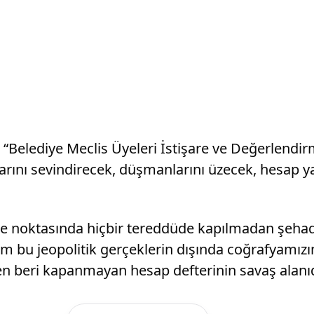
“Belediye Meclis Üyeleri İstişare ve Değerlend
larını sevindirecek, düşmanlarını üzecek, hesap 
tme noktasında hiçbir tereddüde kapılmadan şehad
Tüm bu jeopolitik gerçeklerin dışında coğrafyamızı
en beri kapanmayan hesap defterinin savaş alanıdı