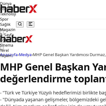
Dünya
Politika
Teknoloji
Spor
Sağlık
Magazin
3. Sayfa
Eğitim
Sinema
Yerel
Anasayfa
›
Medya
›
MHP Genel Başkan Yardımcısı Durmaz, Kı
Yaşam
MHP Genel Başkan Yard
değerlendirme toplantı
- "Türk ve Türkiye Yüzyılı hedeflerimizi birlikte
- "Dünyada yaşanan gelişmeler, bölgemizdeki geliş