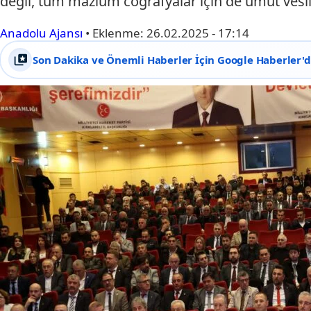
değil, tüm mazlum coğrafyalar için de umut vesil
Anadolu Ajansı
•
Eklenme:
26.02.2025 - 17:14
Son Dakika ve Önemli Haberler İçin Google Haberler'de